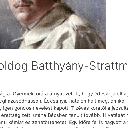
Boldog Batthyány-Stratt
lágra. Gyermekkorára árnyat vetett, hogy édesapja elhag
 megházasodhasson. Édesanyja fiatalon halt meg, amikor 
gy igen gondos nevelést kapott. Tízéves korától a jezsui
érettségizett, utána Bécsben tanult tovább. Hivatását 
ant, kémiát és zenetörténetet. Egy időre fel is hagyott 