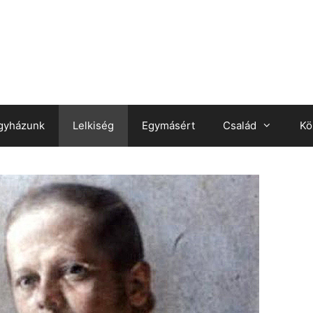
gyházunk
Lelkiség
Egymásért
Család
Kö