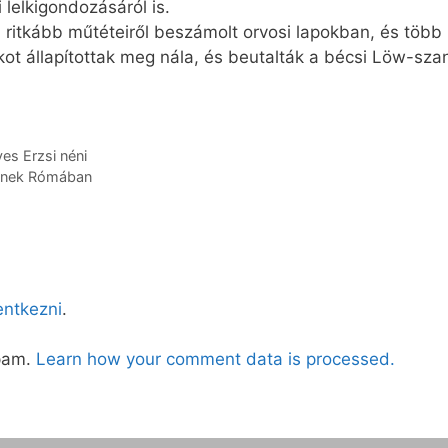
lelkigondozásáról is.
 ritkább műtéteiről beszámolt orvosi lapokban, és több 
ot állapítottak meg nála, és beutalták a bécsi Löw-szan
es Erzsi néni
knek Rómában
lentkezni
.
spam.
Learn how your comment data is processed.