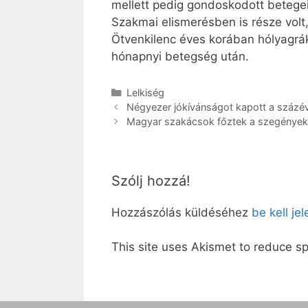
mellett pedig gondoskodott betegei 
Szakmai elismerésben is része volt,
Ötvenkilenc éves korában hólyagrák
hónapnyi betegség után.
Kategória
Lelkiség
Négyezer jókívánságot kapott a százév
Magyar szakácsok főztek a szegénye
Szólj hozzá!
Hozzászólás küldéséhez
be kell je
This site uses Akismet to reduce 