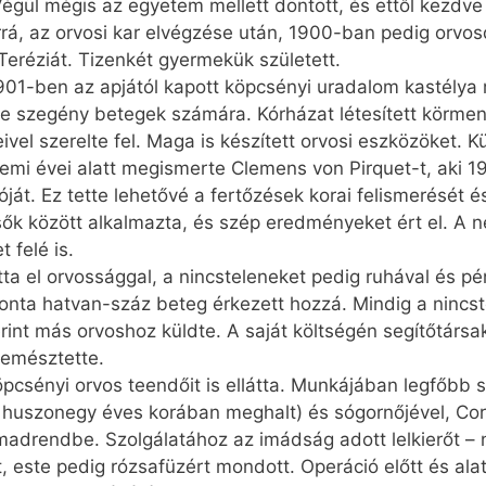
Végül még­is az egyetem mellett döntött, és ettől kezdv
rá, az orvosi kar elvégzése után, 1900-ban pedig orvos
Teréziát. Tizenkét gyermekük született.
01-ben az apjától kapott köpcsényi uradalom kastélya 
 szegény betegek számára. Kórházat létesített körmend
el szerelte fel. Maga is készített orvosi eszközöket. K
emi évei alatt megismerte Clemens von Pir­quet-t, aki 1
ját. Ez tette lehetővé a fertőzések korai felismerését és 
sők között alkalmazta, és szép eredményeket ért el. A
 felé is.
tta el orvossággal, a nincsteleneket pedig ruhával és p
onta hatvan-száz beteg érkezett hozzá. Mindig a nincst
erint más orvoshoz küldte. A saját költségén segítőtársa
lemésztette.
köpcsényi orvos teendőit is ellátta. Munkájában legfőbb 
, huszon­egy éves korában meghalt) és sógornőjével, Cor
rmadrendbe. Szolgálatához az imádság adott lelkierőt –
, este pedig rózsafüzért mondott. Operáció előtt és ala