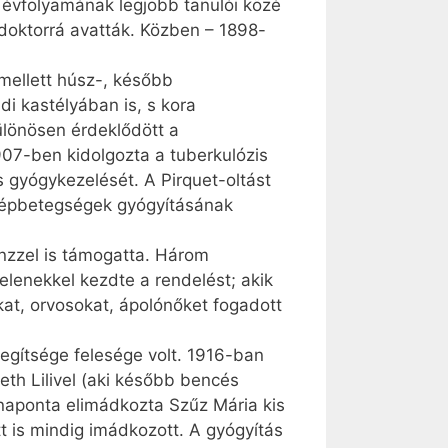
e évfolyamának legjobb tanulói közé
doktorrá avatták. Közben – 1898-
mellett húsz-, később
i kastélyában is, s kora
ülönösen érdeklődött a
907-ben kidolgozta a tuberkulózis
gyógy­ke­ze­lé­sét. A Pirquet-oltást
 népbetegségek gyógyításának
énzzel is támogatta. Három
elenekkel kezdte a rendelést; akik
kat, orvosokat, ápolónőket fogadott
segítsége felesége volt. 1916-ban
eth Lilivel (aki később bencés
 naponta elimádkozta Szűz Mária kis
tt is mindig imádkozott. A gyógyítás