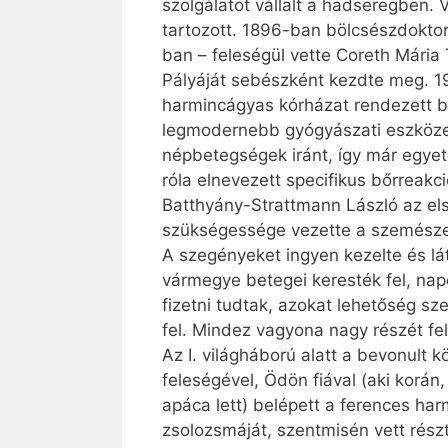
szolgálatot vállalt a hadseregben. 
tartozott. 1896-ban bölcsészdoktor
ban – feleségül vette Coreth Mária 
Pályáját sebészként kezdte meg. 19
harmincágyas kórházat rendezett be
legmodernebb gyógyászati eszközeiv
népbetegségek iránt, így már egyet
róla elnevezett specifikus bőrreakció
Batthyány-Strattmann László az el
szükségessége vezette a szemészet
A szegényeket ingyen kezelte és lá
vármegye betegei keresték fel, nap
fizetni tudtak, azokat lehetőség sz
fel. Mindez vagyona nagy részét fe
Az I. világháború alatt a bevonult 
feleségével, Ödön fiával (aki korán
apáca lett) belépett a ferences ha
zsolozsmáját, szentmisén vett részt