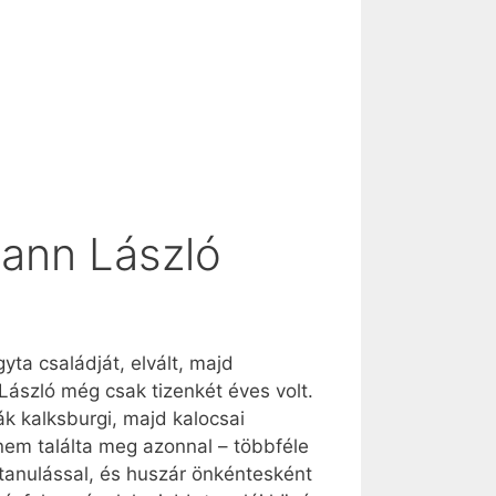
mann László
yta családját, elvált, majd
László még csak tizenkét éves volt.
ták kalksburgi, majd kalocsai
nem találta meg azonnal – többféle
a tanulással, és huszár önkéntesként