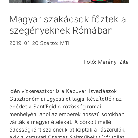
Magyar szakácsok főztek a
szegényeknek Rómában
2019-01-20
Szerző:
MTI
Fotó: Merényi Zita
Idén vízkeresztkor is a Kapuvári Ízvadászok
Gasztronómiai Egyesület tagjai készítették az
ebédet a Sant’Egidio közösség római
menhelyén, ahol az emberek hosszú sorokban
várták a magyar ételeket. A pörkölt mellé
édességként szaloncukrot kaptak a rászorulók,
akik a kapuvári Cserpes Sajtműhely túrórudiját