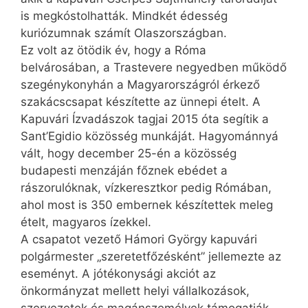
is megkóstolhatták. Mindkét édesség
kuriózumnak számít Olaszországban.
Ez volt az ötödik év, hogy a Róma
belvárosában, a Trastevere negyedben működő
szegénykonyhán a Magyarországról érkező
szakácscsapat készítette az ünnepi ételt. A
Kapuvári Ízvadászok tagjai 2015 óta segítik a
Sant’Egidio közösség munkáját. Hagyománnyá
vált, hogy december 25-én a közösség
budapesti menzáján főznek ebédet a
rászorulóknak, vízkeresztkor pedig Rómában,
ahol most is 350 embernek készítettek meleg
ételt, magyaros ízekkel.
A csapatot vezető Hámori György kapuvári
polgármester „szeretetfőzésként” jellemezte az
eseményt. A jótékonysági akciót az
önkormányzat mellett helyi vállalkozások,