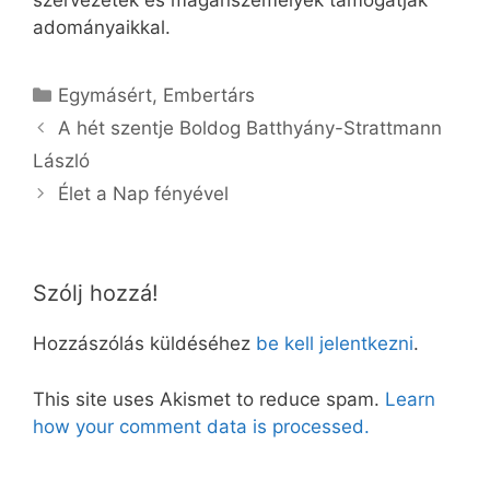
szervezetek és magánszemélyek támogatják
adományaikkal.
Kategória
Egymásért
,
Embertárs
A hét szentje Boldog Batthyány-Strattmann
László
Élet a Nap fényével
Szólj hozzá!
Hozzászólás küldéséhez
be kell jelentkezni
.
This site uses Akismet to reduce spam.
Learn
how your comment data is processed.