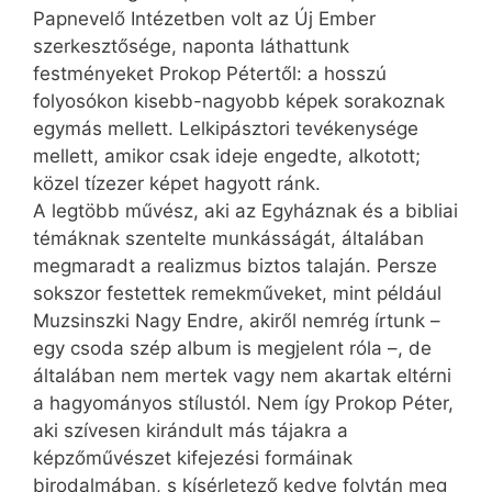
Papnevelő Intézetben volt az Új Ember
szerkesztősége, naponta láthattunk
festményeket Prokop Pétertől: a hosszú
folyosókon kisebb-nagyobb képek sorakoznak
egymás mellett. Lelkipásztori tevékenysége
mellett, amikor csak ideje engedte, alkotott;
közel tízezer képet hagyott ránk.
A legtöbb művész, aki az Egyháznak és a bibliai
témáknak szentelte munkásságát, általában
megmaradt a realizmus biztos talaján. Persze
sokszor festettek remekműveket, mint például
Muzsinszki Nagy Endre, akiről nemrég írtunk –
egy csoda szép album is megjelent róla –, de
általában nem mertek vagy nem akartak eltérni
a hagyományos stílustól. Nem így Prokop Péter,
aki szívesen kirándult más tájakra a
képzőművészet kifejezési formáinak
birodalmában, s kísérletező kedve folytán meg