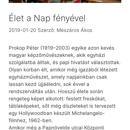
Élet a Nap fényével
2019-01-20
Szerző:
Mészáros Ákos
Prokop Péter (1919–2003) egyike azon kevés
magyar képzőművészeknek, akik egyházi
szolgálatba álltak, és papi hivatást választottak.
Olyan korban élt, amikor még igazából létezett
egyházművészet, amely napjainkban csak
lassan kezd újjáéledni, sok évvel a
rendszerváltás után. Hosszú élete során
rengeteg képet alkotott: festett freskókat,
táblaképeket, sőt még díszleteket is tervezett
egy Hollywoodban készült Michelangelo-
filmhez, 1962-ben.
Amikor még a Papnövelde utcai Központi