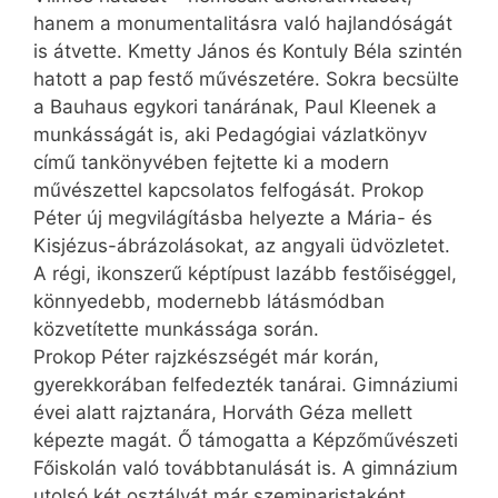
hanem a monumentalitásra való hajlandóságát
is átvette. Kmetty János és Kontuly Béla szintén
hatott a pap festő művészetére. Sokra becsülte
a Bauhaus egykori tanárának, Paul Kleenek a
munkásságát is, aki Pedagógiai vázlatkönyv
című tankönyvében fejtette ki a modern
művészettel kapcsolatos felfogását. Prokop
Péter új megvilágításba helyezte a Mária- és
Kisjézus-ábrázolásokat, az angyali üdvözletet.
A régi, ikonszerű képtípust lazább festőiséggel,
könnyedebb, modernebb látásmódban
közvetítette munkássága során.
Prokop Péter rajzkészségét már korán,
gyerekkorában felfedezték tanárai. Gimnáziumi
évei alatt rajztanára, Horváth Géza mellett
képezte magát. Ő támogatta a Képzőművészeti
Főiskolán való továbbtanulását is. A gimnázium
utolsó két osztályát már szeminaristaként