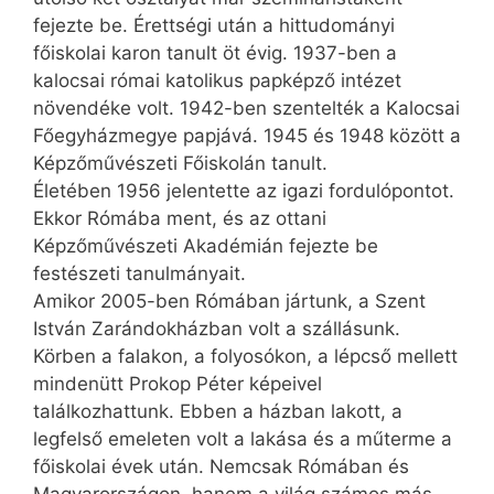
fejezte be. Érettségi után a hittudományi
főiskolai karon tanult öt évig. 1937-ben a
kalocsai római katolikus papképző intézet
növendéke volt. 1942-ben szentelték a Kalocsai
Főegyházmegye papjává. 1945 és 1948 között a
Képzőművészeti Főiskolán tanult.
Életében 1956 jelentette az igazi fordulópontot.
Ekkor Rómába ment, és az ottani
Képzőművészeti Akadémián fejezte be
festészeti tanulmányait.
Amikor 2005-ben Rómában jártunk, a Szent
István Zarándokházban volt a szállásunk.
Körben a falakon, a folyosókon, a lépcső mellett
mindenütt Prokop Péter képeivel
találkozhattunk. Ebben a házban lakott, a
legfelső emeleten volt a lakása és a műterme a
főiskolai évek után. Nemcsak Rómában és
Magyarországon, hanem a világ számos más