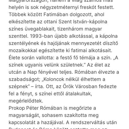
helyén is sok négyzetméternyi freskót festett.
Többek között Fatimában dolgozott, ahol
elkészítette az ottani Szent István-kápolna
színes üvegablakait, tizenhárom magyar
szenttel. 1993-ban újabb alkotással, a kápolna
szentélyének és hajójának mennyezetét díszítő
mozaikokkal egészítette ki fatimai alkotásait.
Élete során vallotta: a festő fő témája a szín. „A
színek ugyanis velünk születnek.” Az élet az
utcán a Nap fényével teljes. Rómában élvezte a
szabadságot; „Koloncok nélkül élhettem a
szépnek” – írta. Ott, az Örök Városban fedezte
fel a fényt, s színei ettől átalakultak,
megérlelődtek.
Prokop Péter Rómában is megőrizte a
magyarságát, sohasem szakította meg
kapcsolatát a hazájával. A rendszerváltás után