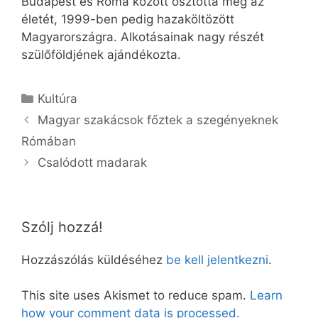
Budapest és Róma között osztotta meg az
életét, 1999-ben pedig hazaköltözött
Magyarországra. Alkotásainak nagy részét
szülőföldjének ajándékozta.
Kategória
Kultúra
Magyar szakácsok főztek a szegényeknek
Rómában
Csalódott madarak
Szólj hozzá!
Hozzászólás küldéséhez
be kell jelentkezni
.
This site uses Akismet to reduce spam.
Learn
how your comment data is processed.