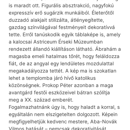
is maradt ott. Figurális absztrakció, nagyfokú
expresszív erő sugárzik munkáiból. Életerőtől
duzzadó alakjait stilizálta, átlényegítette,
gazdag színvilágával festményeit dekoratívvá
tette. Erről tanúskodik egyik táblaképe is, amely
a kalocsai Astriceum Érseki Múzeumban
rendezett állandó kiállításon látható. Ábrahám a
magasba emeli hatalmas tőrét, hogy feláldozza
fiát, de az angyal egy lendületes mozdulattal
megakadályozza tettét. A kép ma is szokatlan
lehet a templomba járó hívő katolikus
közönségnek. Prokop Péter azonban a maga
avantgárd festői eszközeivel bátran szólítja
meg a XX. század emberét.
Fogalmazhatnánk úgy is, hogy haladt a korral, s
egyáltalán nem elszigetelten dolgozott. Képein
megfigyelhetjük kedvenc mestere, Aba-Novák
Vilmos hatását – nemcsak dekorativitását,