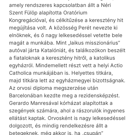
amely rendszeres kapcsolatban állt a Néri
Szent Fülöp alapította Oratórium
Kongregációval, és célkitűzése a keresztény hit
megújítása volt. A közösség Perét nevezte ki
elnöknek, és ő nagy lelkesedéssel vetette bele
magát a munkába. Mint „laikus misszionárius”
autóval járta Katalóniát, és találkozókon beszélt
a fiataloknak a keresztény hitről, a katolikus
egyházról. Mindemellett részt vett a helyi Actio
Catholica munkájában is. Helyettes titkára,
majd titkára lett az egyházmegyei bizottságnak.
Az orvosi diploma megszerzése után
Barcelonában kezdte meg a rezidensképzést.
Gerardo Manresával kórházat alapítottak a
szegények számára, ahol a rászorulók ingyenes
ellátást kaptak. Orvosként is nagy lelkesedéssel
dolgozott, és mindig rendelkezésre állt a
betegeknek, még akkor is, ha „csupán”