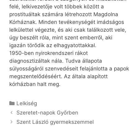
felé, lelkivezetője volt többek között a
prostituáltak számára létrehozott Magdolna
Kórháznak. Minden tevékenységét imádságos
lelkülettel végezte, és aki csak találkozott vele,
úgy beszélt róla, mint szent emberről, aki
igazán törődik az elhagyatottakkal.
1950-ben nyirokrendszeri rákot
diagnosztizáltak nála. Tudva állapota
súlyosságáról szenvedéseit felajánlotta a papok
megszentelődéséért. Az általa alapított
kórházban halt meg.
Kategória
Lelkiség
Szeretet-napok Győrben
Szent László gyermekszemmel