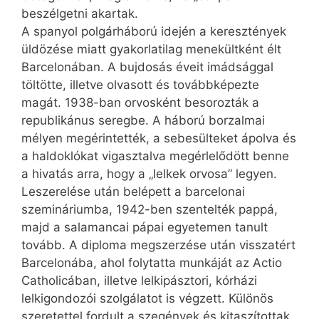
beszélgetni akartak.
A spanyol polgárháború idején a keresztények
üldözése miatt gyakorlatilag menekültként élt
Barcelonában. A bujdosás éveit imádsággal
töltötte, illetve olvasott és tovább­képezte
magát. 1938-ban orvosként besorozták a
republikánus seregbe. A háború borzalmai
mélyen megérintették, a sebesülteket ápolva és
a haldoklókat vigasztalva megérlelődött benne
a hivatás arra, hogy a „lelkek orvosa” legyen.
Leszerelése után belépett a barcelonai
szemináriumba, 1942-ben szentelték pappá,
majd a salamancai pápai egyetemen tanult
tovább. A diploma megszerzése után visszatért
Barcelonába, ahol folytatta munkáját az Actio
Catholicában, illetve lelkipásztori, kórházi
lelkigondozói szolgálatot is végzett. Különös
szeretettel fordult a szegények és kitaszítottak