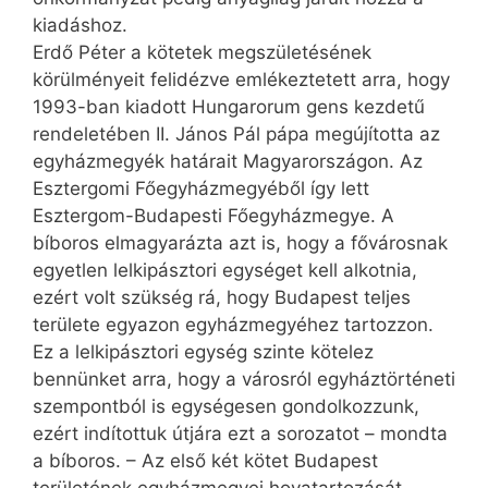
kiadáshoz.
Erdő Péter a kötetek megszületésének
körülményeit felidézve emlékeztetett arra, hogy
1993-ban kiadott Hungarorum gens kezdetű
rendeletében II. János Pál pápa megújította az
egyházmegyék határait Magyarországon. Az
Esztergomi Főegyházmegyéből így lett
Esztergom-Budapesti Főegyházmegye. A
bíboros elmagyarázta azt is, hogy a fővárosnak
egyetlen lelkipásztori egységet kell alkotnia,
ezért volt szükség rá, hogy Budapest teljes
területe egyazon egyházmegyéhez tartozzon.
Ez a lelkipásztori egység szinte kötelez
bennünket arra, hogy a városról egyháztörténeti
szempontból is egységesen gondolkozzunk,
ezért indítottuk útjára ezt a sorozatot – mondta
a bíboros. – Az első két kötet Budapest