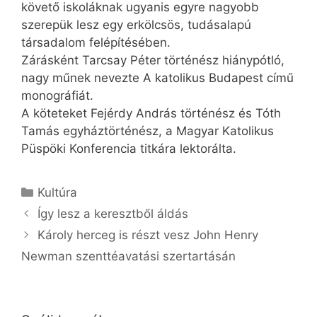
követő iskoláknak ugyanis egyre nagyobb
szerepük lesz egy erkölcsös, tudásalapú
társadalom felépítésében.
Zárásként Tarcsay Péter történész hiánypótló,
nagy műnek nevezte A katolikus Budapest című
monográfiát.
A köteteket Fejérdy András történész és Tóth
Tamás egyháztörténész, a Magyar Katolikus
Püspöki Konferencia titkára lektorálta.
Kategória
Kultúra
Így lesz a keresztből áldás
Károly herceg is részt vesz John Henry
Newman szenttéavatási szertartásán