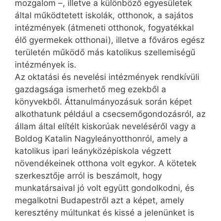
mozgalom –, illetve a különböző egyesületek
által működtetett iskolák, otthonok, a sajátos
intézmények (átmeneti otthonok, fogyatékkal
élő gyermekek otthonai), illetve a főváros egész
területén működő más katolikus szellemiségű
intézmények is.
Az oktatási és nevelési intézmények rendkívüli
gazdagsága ismerhető meg ezekből a
könyvekből. Áttanulmányozásuk során képet
alkothatunk például a csecsemőgondozásról, az
állam által elítélt kiskorúak neveléséről vagy a
Boldog Katalin Nagyleányotthonról, amely a
katolikus ipari leányközépiskola végzett
növendékeinek otthona volt egykor. A kötetek
szerkesztője arról is beszámolt, hogy
munkatársaival jó volt együtt gondolkodni, és
megalkotni Budapestről azt a képet, amely
keresztény múltunkat és kissé a jelenünket is