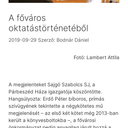
A főváros
oktatástörténetéből
2019-09-29
Szerző:
Bodnár Dániel
Fotó: Lambert Attila
A megjelenteket Sajgó Szabolcs SJ, a
Párbeszéd Háza igazgatója köszöntötte.
Hangsúlyozta: Erdő Péter bíboros, prímás
szívügyének tekintette a négykötetes mű
megjelenését – az első két kötet még 2013-ban
került a könyvesboltokba –, a fővárosi
önkormányzat pedig anyagilag járult hozzá a