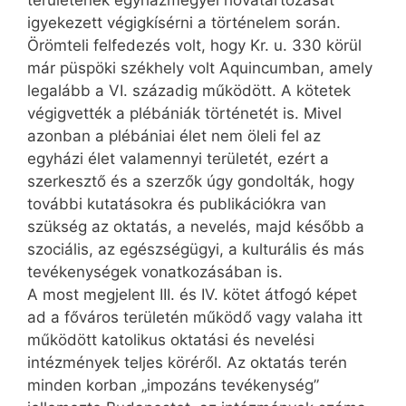
területének egyházmegyei hovatartozását
igyekezett végigkísérni a történelem során.
Örömteli felfedezés volt, hogy Kr. u. 330 körül
már püspöki székhely volt Aquin­cumban, amely
legalább a VI. századig működött. A kötetek
végigvették a plébániák történetét is. Mivel
azonban a plébániai élet nem öleli fel az
egyházi élet valamennyi területét, ezért a
szerkesztő és a szerzők úgy gondolták, hogy
további kutatásokra és publikációkra van
szükség az oktatás, a nevelés, majd később a
szociális, az egészségügyi, a kulturális és más
tevékenységek vonatkozásában is.
A most megjelent III. és IV. kötet átfogó képet
ad a főváros területén működő vagy valaha itt
működött katolikus oktatási és nevelési
intézmények teljes köréről. Az oktatás terén
minden korban „impozáns tevékenység”