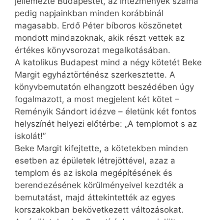
jellemezte Budapestet, az intézmények száma
pedig napjainkban minden korábbinál
magasabb. Erdő Péter bíboros köszönetet
mondott mindazoknak, akik részt vettek az
értékes könyvsorozat meg­alkotásában.
A katolikus Budapest mind a négy kötetét Beke
Margit egyháztörténész szerkesztette. A
könyvbemutatón elhangzott beszédében úgy
fogalmazott, a most megjelent két kötet –
Reményik Sándort idézve – életünk két fontos
helyszínét helyezi előtérbe: „A templomot s az
iskolát!”
Beke Margit kifejtette, a kötetekben minden
esetben az épületek létrejöttével, azaz a
templom és az iskola megépítésének és
berendezésének körülményeivel kezdték a
bemutatást, majd áttekintették az egyes
korszakokban bekövetkezett változásokat.