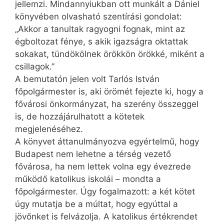
jellemzi. Mindannyiukban ott munkált a Dániel
könyvében olvasható szentírási gondolat:
„Akkor a tanultak ragyogni fognak, mint az
égboltozat fénye, s akik igazságra oktattak
sokakat, tündökölnek örökkön örökké, miként a
csillagok.”
A bemutatón jelen volt Tarlós István
főpolgármester is, aki örömét fejezte ki, hogy a
fővárosi önkormányzat, ha szerény összeggel
is, de hozzájárulhatott a kötetek
megjelenéséhez.
A könyvet áttanulmányozva egyértelmű, hogy
Budapest nem lehetne a térség vezető
fővárosa, ha nem lettek volna egy évezrede
működő katolikus iskolái – mondta a
főpolgármester. Úgy fogalmazott: a két kötet
úgy mutatja be a múltat, hogy egyúttal a
jövőnket is felvázolja. A katolikus értékrendet