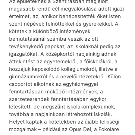
Az épületeknek a Szentírásban megjelölt
magasabb rendű cél megvalósulása adott igazi
értelmet, az, amikor benépesítették őket Isten
szent népével: felnőttekkel és gyerekekkel. A
kötetek a különböző intézmények
bemutatásánál számba veszik az ott
tevékenykedő papokat, az iskoláknál pedig az
igazgatókat. A középkortól napjainkig adnak
áttekintést az egyetemekről, a főiskolákról, a
hozzájuk kapcsolódó kollégiumokról, illetve a
gimnáziumokról és a nevelőintézetekről. Külön
csoportot alkotnak az egyházmegyei
fenntartásban működő intézmények, a
szerzetesrendek fenntartásában egykor
létesített, de megszűnt iskolakomplexumok,
továbbá a napjainkban létrehozott iskolák.
Helyet kaptak a kötetekben az újabb lelkiségi
mozgalmak – például az Opus Dei, a Fokoláre