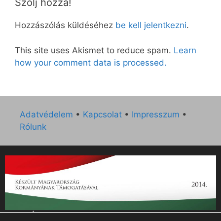
Szólj hozzá!
Hozzászólás küldéséhez
be kell jelentkezni
.
This site uses Akismet to reduce spam.
Learn
how your comment data is processed.
Adatvédelem
•
Kapcsolat
•
Impresszum
•
Rólunk
„Az Új Ember katolikus hetilap 2014. évi működésének