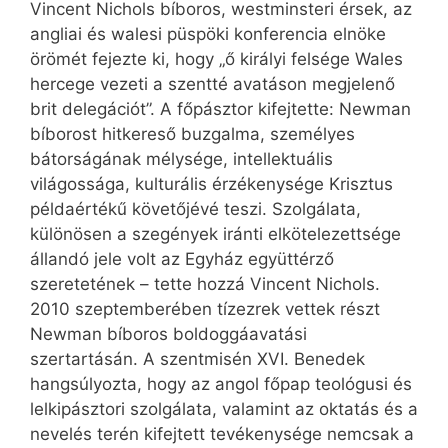
Vincent Nichols bíboros, westminsteri érsek, az
angliai és walesi püspöki konferencia elnöke
örömét fejezte ki, hogy „ő királyi felsége Wales
hercege vezeti a szentté avatáson megjelenő
brit delegációt”. A főpásztor kifejtette: Newman
bíborost hitkereső buzgalma, személyes
bátorságának mélysége, intellektuális
világossága, kulturális érzékenysége Krisztus
példaértékű követőjévé teszi. Szolgálata,
különösen a szegények iránti elkötelezettsége
állandó jele volt az Egyház együttérző
szeretetének – tette hozzá Vincent Ni­chols.
2010 szeptemberében tízezrek vettek részt
Newman bíboros boldoggáavatási
szertartásán. A szentmisén XVI. Benedek
hangsúlyozta, hogy az angol főpap teológusi és
lelkipásztori szolgálata, valamint az oktatás és a
nevelés terén kifejtett tevékenysége nemcsak a