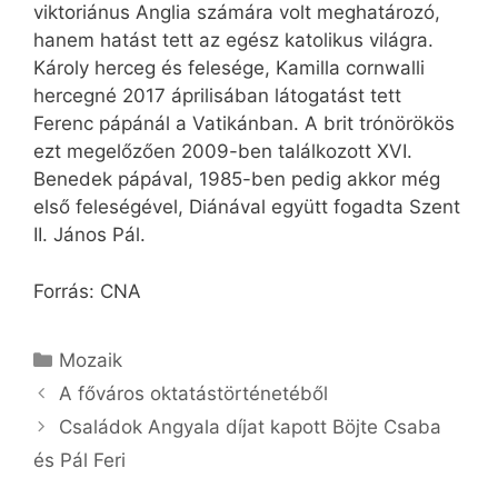
viktoriánus Anglia számára volt meghatározó,
hanem hatást tett az egész katolikus világra.
Károly herceg és felesége, Kamilla cornwalli
hercegné 2017 áprilisában látogatást tett
Ferenc pápánál a Vatikánban. A brit trónörökös
ezt megelőzően 2009-ben találkozott XVI.
Benedek pápával, 1985-ben pedig akkor még
első feleségével, Diánával együtt fogadta Szent
II. János Pál.
Forrás: CNA
Kategória
Mozaik
A főváros oktatástörténetéből
Családok Angyala díjat kapott Böjte Csaba
és Pál Feri