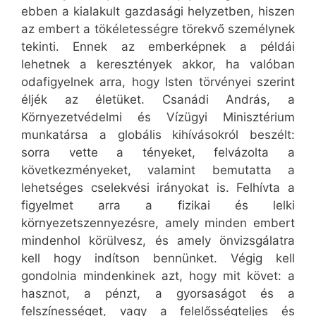
ebben a kialakult gazdasági helyzetben, hiszen
az embert a tökéletességre törekvő személynek
tekinti. Ennek az emberképnek a példái
lehetnek a keresztények akkor, ha valóban
odafigyelnek arra, hogy Isten törvényei szerint
éljék az életüket. Csanádi András, a
Környezetvédelmi és Vízügyi Minisztérium
munkatársa a globális kihívásokról beszélt:
sorra vette a tényeket, felvázolta a
következményeket, valamint bemutatta a
lehetséges cselekvési irányokat is. Felhívta a
figyelmet arra a fizikai és lelki
környezetszennyezésre, amely minden embert
mindenhol körülvesz, és amely önvizsgálatra
kell hogy indítson bennünket. Végig kell
gondolnia mindenkinek azt, hogy mit követ: a
hasznot, a pénzt, a gyorsaságot és a
felszínességet, vagy a felelősségteljes és