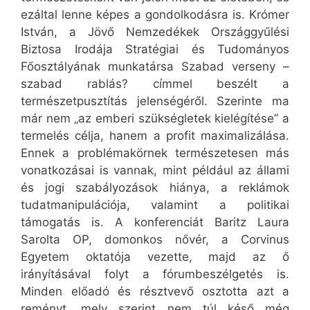
ezáltal lenne képes a gondolkodásra is. Krómer
István, a Jövő Nemzedékek Országgyűlési
Biztosa Irodája Stratégiai és Tudományos
Főosztályának munkatársa Szabad verseny –
szabad rablás? címmel beszélt a
természetpusztítás jelenségéről. Szerinte ma
már nem „az emberi szükségletek kielégítése” a
termelés célja, hanem a profit maximalizálása.
Ennek a problémakörnek természetesen más
vonatkozásai is vannak, mint például az állami
és jogi szabályozások hiánya, a reklámok
tudatmanipulációja, valamint a politikai
támogatás is. A konferenciát Baritz Laura
Sarolta OP, domonkos nővér, a Corvinus
Egyetem oktatója vezette, majd az ő
irányításával folyt a fórumbeszélgetés is.
Minden előadó és résztvevő osztotta azt a
reményt, mely szerint nem túl késő még