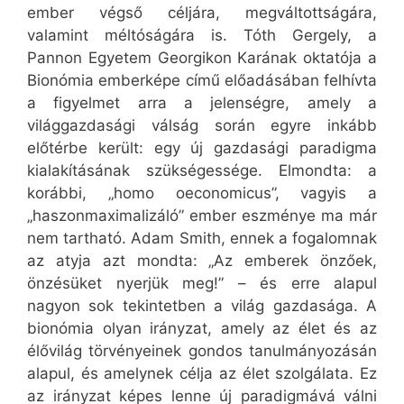
ember végső céljára, megváltottságára,
valamint méltóságára is. Tóth Gergely, a
Pannon Egyetem Georgikon Karának oktatója a
Bionómia emberképe című előadásában felhívta
a figyelmet arra a jelenségre, amely a
világgazdasági válság során egyre inkább
előtérbe került: egy új gazdasági paradigma
kialakításának szükségessége. Elmondta: a
korábbi, „homo oeconomicus”, vagyis a
„haszonmaximalizáló” ember eszménye ma már
nem tartható. Adam Smith, ennek a fogalomnak
az atyja azt mondta: „Az emberek önzőek,
önzésüket nyerjük meg!” – és erre alapul
nagyon sok tekintetben a világ gazdasága. A
bionómia olyan irányzat, amely az élet és az
élővilág törvényeinek gondos tanulmányozásán
alapul, és amelynek célja az élet szolgálata. Ez
az irányzat képes lenne új paradigmává válni