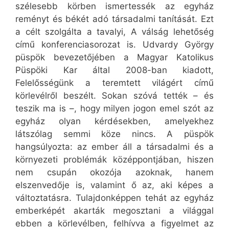
szélesebb körben ismertessék az egyház
reményt és békét adó társadalmi tanítását. Ezt
a célt szolgálta a tavalyi, A válság lehetőség
című konferenciasorozat is. Udvardy György
püspök bevezetőjében a Magyar Katolikus
Püspöki Kar által 2008-ban kiadott,
Felelősségünk a teremtett világért című
körlevélről beszélt. Sokan szóvá tették – és
teszik ma is –, hogy milyen jogon emel szót az
egyház olyan kérdésekben, amelyekhez
látszólag semmi köze nincs. A püspök
hangsúlyozta: az ember áll a társadalmi és a
környezeti problémák középpontjában, hiszen
nem csupán okozója azoknak, hanem
elszenvedője is, valamint ő az, aki képes a
változtatásra. Tulajdonképpen tehát az egyház
emberképét akarták megosztani a világgal
ebben a körlevélben, felhívva a figyelmet az