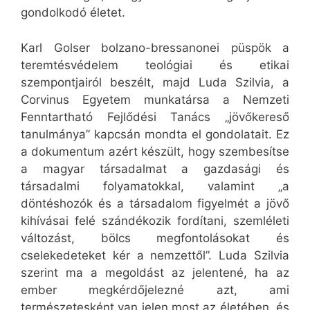
gondolkodó életet.
Karl Golser bolzano-bressanonei püspök a
teremtésvédelem teológiai és etikai
szempontjairól beszélt, majd Luda Szilvia, a
Corvinus Egyetem munkatársa a Nemzeti
Fenntartható Fejlődési Tanács „jövőkereső
tanulmánya” kapcsán mondta el gondolatait. Ez
a dokumentum azért készült, hogy szembesítse
a magyar társadalmat a gazdasági és
társadalmi folyamatokkal, valamint „a
döntéshozók és a társadalom figyelmét a jövő
kihívásai felé szándékozik fordítani, szemléleti
változást, bölcs megfontolásokat és
cselekedeteket kér a nemzettől”. Luda Szilvia
szerint ma a megoldást az jelentené, ha az
ember megkérdőjelezné azt, ami
természetesként van jelen most az életében, és