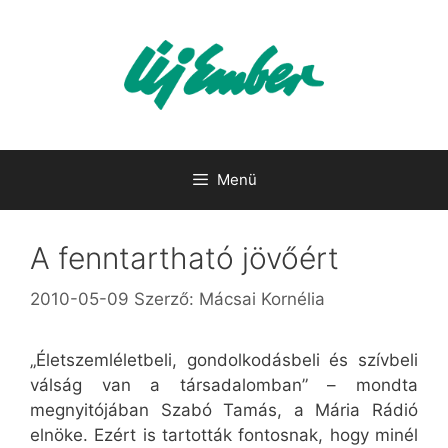
Kilépés
a
tartalomba
Menü
A fenntartható jövőért
2010-05-09
Szerző:
Mácsai Kornélia
„Életszemléletbeli, gondolkodásbeli és szívbeli
válság van a társadalomban” – mondta
megnyitójában Szabó Tamás, a Mária Rádió
elnöke. Ezért is tartották fontosnak, hogy minél