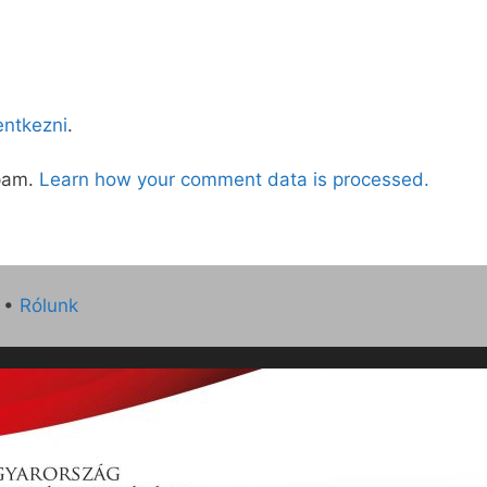
lentkezni
.
spam.
Learn how your comment data is processed.
•
Rólunk