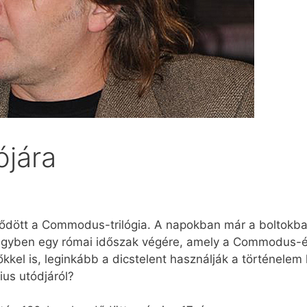
ójára
ződött a Commodus-trilógia. A napokban már a boltokb
gyben egy római időszak végére, amely a Commodus-ér
őkkel is, leginkább a dicstelent használják a történelem
ius utódjáról?