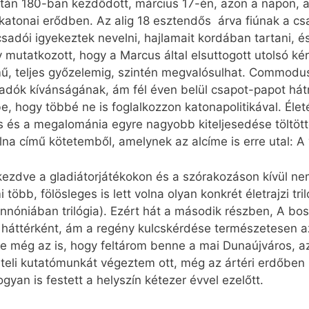
n 180-ban kezdődött, március 17-én, azon a napon, a
katonai erődben. Az alig 18 esztendős árva fiúnak a cs
adói igyekeztek nevelni, hajlamait kordában tartani, é
ny mutatkozott, hogy a Marcus által elsuttogott utolsó k
mű, teljes győzelemig, szintén megvalósulhat. Commodus
sadók kívánságának, ám fél éven belül csapot-papot hát
, hogy többé ne is foglalkozzon katonapolitikával. Élet
ás és a megalománia egyre nagyobb kiteljesedése töltött
olna című kötetemből, amelynek az alcíme is erre utal:
 kezdve a gladiátorjátékokon és a szórakozáson kívül n
 több, fölösleges is lett volna olyan konkrét életrajzi tri
nnóniában trilógia). Ezért hát a második részben, A bo
i háttérként, ám a regény kulcskérdése természetesen a
 még az is, hogy feltárom benne a mai Dunaújváros, az ó
eli kutatómunkát végeztem ott, még az ártéri erdőben is
gyan is festett a helyszín kétezer évvel ezelőtt.