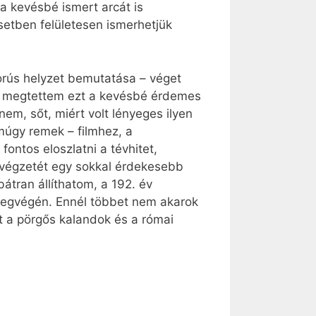
a kevésbé ismert arcát is
etben felületesen ismerhetjük
rús helyzet bemutatása – véget
gy megtettem ezt a kevésbé érdemes
nem, sőt, miért volt lényeges ilyen
múgy remek – filmhez, a
fontos eloszlatni a tévhitet,
 végzetét egy sokkal érdekesebb
átran állíthatom, a 192. év
v legvégén. Ennél többet nem akarok
tet a pörgős kalandok és a római