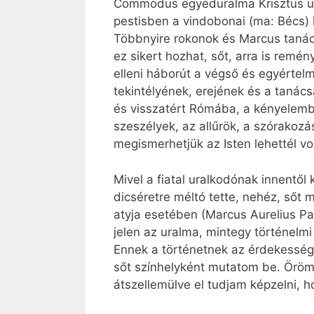
Commodus egyeduralma Krisztus utá
pestisben a vindobonai (ma: Bécs) 
Többnyire rokonok és Marcus tanács
ez sikert hozhat, sőt, arra is remé
elleni háborút a végső és egyértel
tekintélyének, erejének és a tanác
és visszatért Rómába, a kényelembe
szeszélyek, az allűrök, a szórakoz
megismerhetjük az Isten lehettél v
Mivel a fiatal uralkodónak innentől
dicséretre méltó tette, nehéz, sőt mi
atyja esetében (Marcus Aurelius Pa
jelen az uralma, mintegy történelm
Ennek a történetnek az érdekessége
sőt színhelyként mutatom be. Örömt
átszellemülve el tudjam képzelni, ho