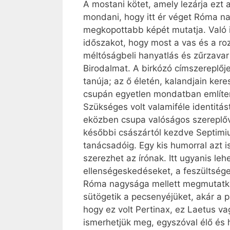
A mostani kötet, amely lezárja ezt
mondani, hogy itt ér véget Róma na
megkopottabb képét mutatja. Való ig
időszakot, hogy most a vas és a rozs
méltóságbeli hanyatlás és zűrzavar 
Birodalmat. A birkózó címszereplőj
tanúja; az ő életén, kalandjain ker
csupán egyetlen mondatban említene
Szükséges volt valamiféle identitá
eközben csupa valóságos szereplőve
későbbi császártól kezdve Septimiu
tanácsadóig. Egy kis humorral azt 
szerezhet az írónak. Itt ugyanis leh
ellenségeskedéseket, a feszültségek
Róma nagysága mellett megmutatkoz
sütögetik a pecsenyéjüket, akár a p
hogy ez volt Pertinax, ez Laetus v
ismerhetjük meg, egyszóval élő és 