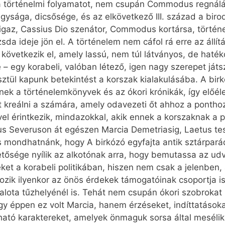
 a történelmi folyamatot, nem csupán Com­mo­dus regnál
gysága, dicsősége, és az elkövetkező III. század a bir
az, Cassius Dio szenátor, Com­mo­dus kortársa, történetí
da ideje jön el. A történelem nem cáfol rá erre az állít
következik el, amely lassú, nem túl látványos, de haték
e – egy korabeli, valóban létező, igen nagy szerepet já
esztül kapunk betekintést a korszak kialakulásába. A bir­
k a történelemkönyvek és az ókori krónikák, így előéle
st kreálni a számára, amely odavezeti őt ahhoz a pontho
l érintkezik, mindazokkal, akik ennek a korszaknak a pr
s Severuson át egészen Marcia Demetriasig, Laetus tes
is mondhatnánk, hogy A birkózó egyfajta antik sztárpar
etősége nyílik az alkotónak arra, hogy bemutassa az udva
et a korabeli politikában, hiszen nem csak a jelenben, a
ik ilyenkor az önös érdekek támogatóinak csoportja i
alota tűzhelyénél is. Tehát nem csupán ókori szobrokat 
agy éppen ez volt Marcia, hanem érzéseket, indíttatáso
ható karaktereket, amelyek önmaguk sorsa által mesélik 