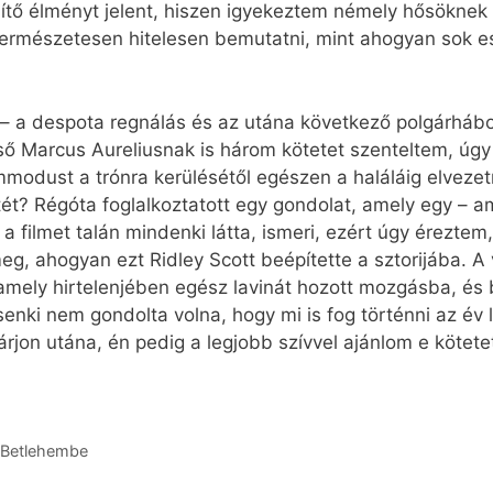
ítő élményt jelent, hiszen igyekeztem némely hősöknek 
rmészetesen hitelesen bemutatni, mint ahogyan sok es
 a despota regnálás és az utána következő polgárhábo
cső Marcus Aureliusnak is három kötetet szenteltem, ú
m­mo­dust a trónra kerülésétől egészen a haláláig elvezet
ét? Régóta foglalkoztatott egy gondolat, amely egy – a
a filmet talán mindenki látta, ismeri, ezért úgy éreztem, 
, ahogyan ezt Ridley Scott beépítette a sztorijába. A
 amely hirtelenjében egész lavinát hozott mozgásba, és b
 senki nem gondolta volna, hogy mi is fog történni az é
, járjon utána, én pedig a legjobb szívvel ajánlom e köte
t Betlehembe