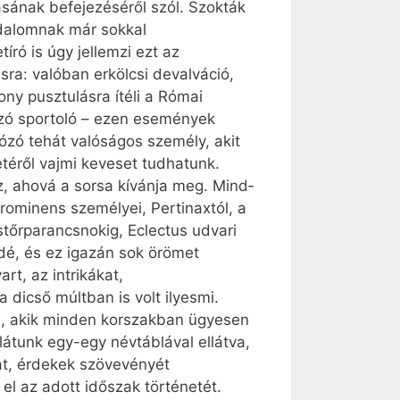
ásának befejezéséről szól. Szokták
odalomnak már sokkal
ró is úgy jellemzi ezt az
ásra: valóban erkölcsi devalváció,
ony pusztulásra ítéli a Római
tszó sportoló – ezen események
kózó tehát valóságos személy, akit
téről vajmi keveset tudhatunk.
z, ahová a sorsa kívánja meg. Mind­
ominens személyei, Perti­naxtól, a
tőrparancsnokig, Eclectus udvari
ádé, és ez igazán sok örömet
rt, az intrikákat,
 dicső múltban is volt ilyesmi.
s, akik minden korszakban ügyesen
látunk egy-egy névtáblával ellátva,
kat, érdekek szövevényét
el az adott időszak történetét.