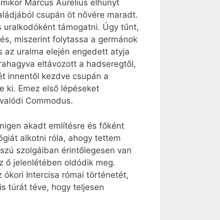
mikor Marcus Aurelius elhunyt
aládjából csupán öt nővére maradt.
s uralkodóként támogatni. Úgy tűnt,
érés, miszerint folytassa a germánok
 az uralma elején engedett atyja
rahagyva eltávozott a hadseregtől,
ét innentől kezdve csupán a
e ki. Emez első lépéseket
 A valódi Commodus.
emigen akadt említésre és főként
lógiát alkotni róla, ahogy tettem
sszú szolgáiban érintőlegesen van
z ő jelenlétében oldódik meg.
kori Intercisa római történetét,
 túrát téve, hogy teljesen