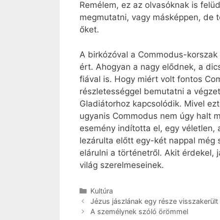
Remélem, ez az olvasóknak is felüd
megmutatni, vagy másképpen, de te
őket.
A birkózóval a Commodus-korszak –
ért. Ahogyan a nagy elődnek, a di
fiával is. Hogy miért volt fontos Co
részletességgel bemutatni a végzet
Gladiátorhoz kapcsolódik. Mivel ezt 
ugyanis Commodus nem úgy halt meg
esemény indította el, egy véletlen,
lezárulta előtt egy-két nappal még
elárulni a történetről. Akit érdekel
világ szerelmeseinek.
Kategória
Kultúra
Jézus jászlának egy része visszakerül
A személynek szóló örömmel