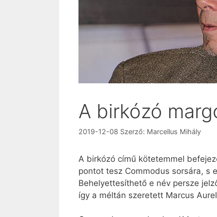
A birkózó marg
2019-12-08
Szerző:
Marcellus Mihály
A birkózó című kötetemmel befeje
pontot tesz Commodus sorsára, s e
Behelyettesíthető e név persze jelz
így a méltán szeretett Marcus Aurel