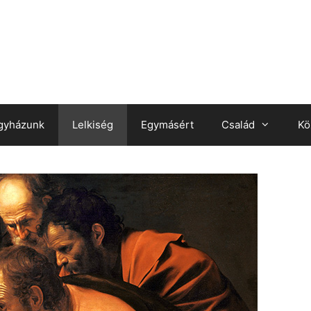
gyházunk
Lelkiség
Egymásért
Család
Kö