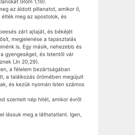
lanokat (Róm 1,19).
eg az áldott pillanatot, amikor ő,
t élték meg az apostolok, és
beesés zárt ajtaját, és békéjét
ősít, megjelenése a tapasztalás
lnénk is. Egy másik, nehezebb és
a gyengeséget, és Istentől vár
znek (Jn 20,29).
ben, a félelem bezártságában
tt, a találkozás örömében megújult
anak, és kezük nyomán Isten számos
 szentelt nép hitét, amikor évről
l lássuk meg a láthatatlant. Igen,