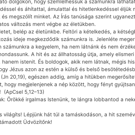
tható dolgokon, hogy szemlélhessük a számunkra láthatat
éssel és áhítattal, ámulattal és hitetlenkedéssel éljük m
k és megszólít minket. Az Írás tanúsága szerint ugyanez
atos változás ment végbe az életükben.
etet, belép az életünkbe. Feltöri a kételkedés, a kétség
áltozás ideje megkezdődik számunkra is. Jelenléte meger
n számunkra a kegyelem, ha nem látnánk és nem érzéke
ndassunk. A hit és az állhatosság útja, amely elismeri 
 hanem istenit. És boldogok, akik nem látnak, mégis his
hogy Jézus azon az estén a külső és belső besötétedés
 (Jn 20,19), egészen addig, amíg a hitükben megerősíte
t, hogy megjelenjenek a nép között, hogy fényt gyújts
k! (ApCsel 5,12–13)
: Örökké irgalmas Istenünk, te lángra lobbantod a neked
 világíts! Lépjünk hát túl a tamáskodáson, a hit szeméve
ltámadott Üdvözítőnk!