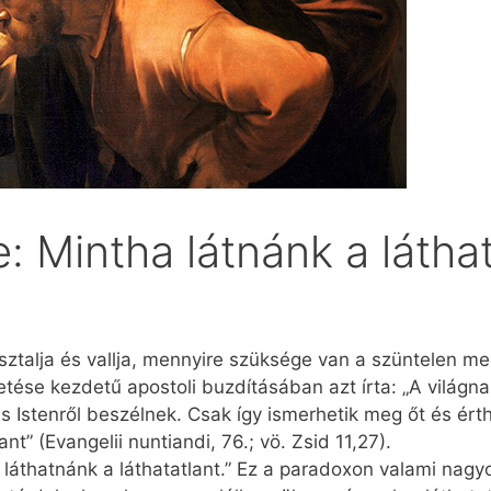
e: Mintha látnánk a látha
ztalja és vallja, mennyire szüksége van a szüntelen meg
ése kezdetű apostoli buzdításában azt írta: „A világna
és Istenről beszélnek. Csak így ismerhetik meg őt és ért
nt” (Evangelii nuntiandi, 76.; vö. Zsid 11,27).
áthatnánk a láthatatlant.” Ez a paradoxon valami nagyon