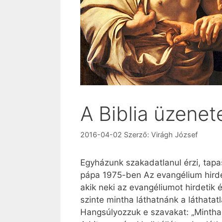
A Biblia üzenet
2016-04-02
Szerző:
Virágh József
Egyházunk szakadatlanul érzi, tapas
pápa 1975-ben Az evangélium hirdet
akik neki az evangéliumot hirdetik 
szinte mintha láthatnánk a láthatatla
Hangsúlyozzuk e szavakat: „Mintha l