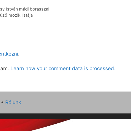
sy István mádi borásszal
tűző mozik listája
lentkezni
.
spam.
Learn how your comment data is processed.
•
Rólunk