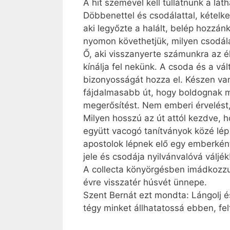
A hit szemével kell túllátnunk a lá
Döbbenettel és csodálattal, kételked
aki legyőzte a halált, belép hozzán
nyomon követhetjük, milyen csodál
Ő, aki visszanyerte számunkra az él
kínálja fel nekünk. A csoda és a v
bizonyosságát hozza el. Készen va
fájdalmasabb út, hogy boldognak mo
megerősítést. Nem emberi érvelést,
Milyen hosszú az út attól kezdve, 
együtt vacogó tanítványok közé lép
apostolok lépnek elő egy emberkén
jele és csodája nyilvánvalóvá váljé
A collecta könyörgésben imádkozzuk
évre visszatér húsvét ünnepe.
Szent Bernát ezt mondta: Lángolj és
tégy minket állhatatossá ebben, fe