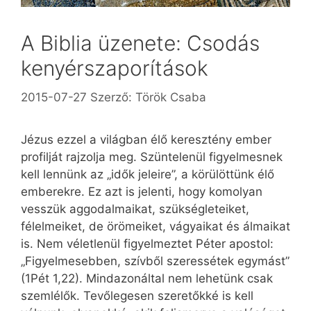
A Biblia üzenete: Csodás
kenyérszaporítások
2015-07-27
Szerző:
Török Csaba
Jézus ezzel a világban élő keresztény ember
profilját rajzolja meg. Szüntelenül figyelmesnek
kell lennünk az „idők jeleire”, a körülöttünk élő
emberekre. Ez azt is jelenti, hogy komolyan
vesszük aggodalmaikat, szükségleteiket,
félelmeiket, de örömeiket, vágyaikat és álmaikat
is. Nem véletlenül figyelmeztet Péter apostol:
„Figyelmesebben, szívből szeressétek egymást”
(1Pét 1,22). Mindazonáltal nem lehetünk csak
szemlélők. Tevőlegesen szeretőkké is kell