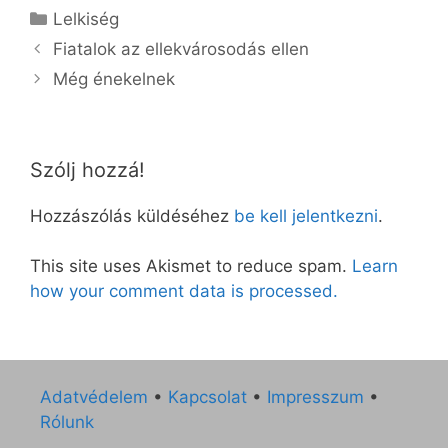
Kategória
Lelkiség
Fiatalok az ellekvárosodás ellen
Még énekelnek
Szólj hozzá!
Hozzászólás küldéséhez
be kell jelentkezni
.
This site uses Akismet to reduce spam.
Learn
how your comment data is processed.
Adatvédelem
•
Kapcsolat
•
Impresszum
•
Rólunk