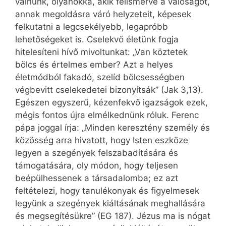
válnunk, olyanokká, akik felismerve a valóságot,
annak megoldásra váró helyzeteit, képesek
felkutatni a legcsekélyebb, legapróbb
lehetőségeket is. Cselekvő életünk fogja
hitelesíteni hívő mivoltunkat: „Van köztetek
bölcs és értelmes ember? Azt a helyes
életmódból fakadó, szelíd bölcsességben
végbevitt cselekedetei bizonyítsák” (Jak 3,13).
Egészen egyszerű, kézenfekvő igazságok ezek,
mégis fontos újra elmélkednünk róluk. Ferenc
pápa joggal írja: „Minden keresztény személy és
közösség arra hivatott, hogy Isten eszköze
legyen a szegények felszabadítására és
támogatására, oly módon, hogy teljesen
beépülhessenek a társadalomba; ez azt
feltételezi, hogy tanulékonyak és figyelmesek
legyünk a szegények kiáltásának meghallására
és megsegítésükre” (EG 187). Jézus ma is nógat