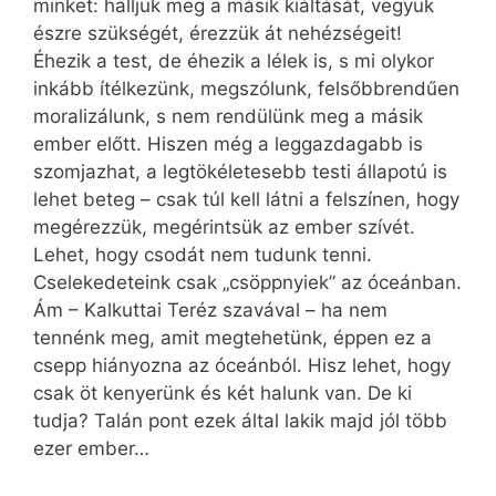
minket: halljuk meg a másik kiáltását, vegyük
észre szükségét, érezzük át nehézségeit!
Éhezik a test, de éhezik a lélek is, s mi olykor
inkább ítélkezünk, megszólunk, felsőbbrendűen
moralizálunk, s nem rendülünk meg a másik
ember előtt. Hiszen még a leggazdagabb is
szomjazhat, a legtökéletesebb testi állapotú is
lehet beteg – csak túl kell látni a felszínen, hogy
megérezzük, megérintsük az ember szívét.
Lehet, hogy csodát nem tudunk tenni.
Cselekedeteink csak „csöppnyiek” az óceánban.
Ám – Kalkuttai Teréz szavával – ha nem
tennénk meg, amit megtehetünk, éppen ez a
csepp hiányozna az óceánból. Hisz lehet, hogy
csak öt kenyerünk és két halunk van. De ki
tudja? Talán pont ezek által lakik majd jól több
ezer ember…