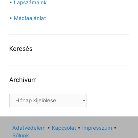
• Lapszámaink
• Médiaajánlat
Keresés
Archívum
Archívum
Adatvédelem
•
Kapcsolat
•
Impresszum
•
Rólunk