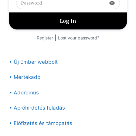
visibility
|
Register
Lost your password?
• Új Ember webbolt
• Mértékadó
• Adoremus
• Apróhirdetés feladás
• Előfizetés és támogatás