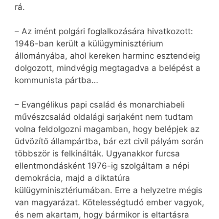
rá.
– Az imént polgári foglalkozására hivatkozott:
1946-ban került a külügyminisztérium
állományába, ahol kereken harminc esztendeig
dolgozott, mindvégig megtagadva a belépést a
kommunista pártba…
– Evangélikus papi család és monarchiabeli
művészcsalád oldalági sarjaként nem tudtam
volna feldolgozni magamban, hogy belépjek az
üdvözítő állampártba, bár ezt civil pályám során
többször is felkínálták. Ugyanakkor furcsa
ellentmondásként 1976-ig szolgáltam a népi
demokrácia, majd a diktatúra
külügyminisztériumában. Erre a helyzetre mégis
van magyarázat. Kötelességtudó ember vagyok,
és nem akartam, hogy bármikor is eltartásra