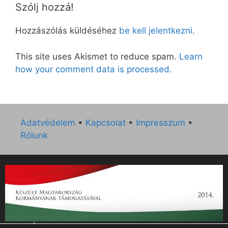
Szólj hozzá!
Hozzászólás küldéséhez
be kell jelentkezni
.
This site uses Akismet to reduce spam.
Learn
how your comment data is processed.
Adatvédelem
•
Kapcsolat
•
Impresszum
•
Rólunk
„Az Új Ember katolikus hetilap 2014. évi működésének