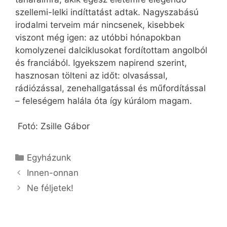
szellemi-lelki indíttatást adtak. Nagyszabású
irodalmi terveim már nincsenek, kisebbek
viszont még igen: az utóbbi hónapokban
komolyzenei dalciklusokat fordítottam angolból
és franciából. Igyekszem napirend szerint,
hasznosan tölteni az időt: olvasással,
rádiózással, zenehallgatással és műfordítással
– feleségem halála óta így kúrálom magam.
Fotó: Zsille Gábor
Kategória
Egyházunk
Innen-onnan
Ne féljetek!