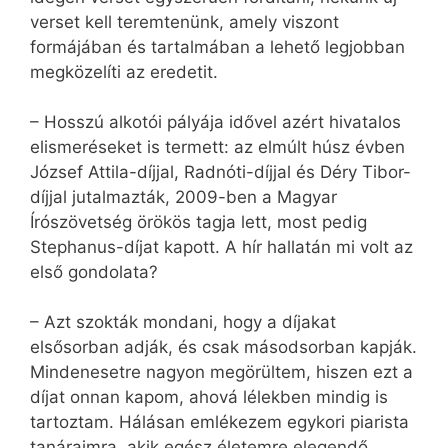
verset kell teremtenünk, amely viszont
formájában és tartalmában a lehető legjobban
megközelíti az eredetit.
– Hosszú alkotói pályája idővel azért hivatalos
elismeréseket is termett: az elmúlt húsz évben
József Attila-díjjal, Radnóti-díjjal és Déry Tibor-
díjjal jutalmazták, 2009-ben a Magyar
Írószövetség örökös tagja lett, most pedig
Stephanus-díjat kapott. A hír hallatán mi volt az
első gondolata?
– Azt szokták mondani, hogy a díjakat
elsősorban adják, és csak másodsorban kapják.
Mindenesetre nagyon megörültem, hiszen ezt a
díjat onnan kapom, ahová lélekben mindig is
tartoztam. Hálásan emlékezem egykori piarista
tanáraimra, akik egész életemre elegendő