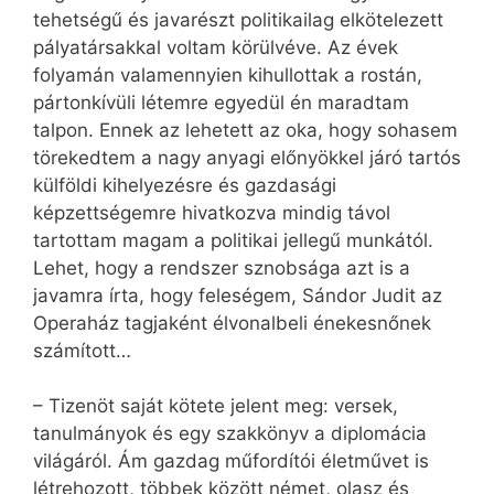
tehetségű és javarészt politikailag elkötelezett
pályatársakkal voltam körülvéve. Az évek
folyamán valamennyien kihullottak a rostán,
pártonkívüli létemre egyedül én maradtam
talpon. Ennek az lehetett az oka, hogy sohasem
törekedtem a nagy anyagi előnyökkel járó tartós
külföldi kihelyezésre és gazdasági
képzettségemre hivatkozva mindig távol
tartottam magam a politikai jellegű munkától.
Lehet, hogy a rendszer sznobsága azt is a
javamra írta, hogy feleségem, Sándor Judit az
Operaház tagjaként élvonalbeli énekesnőnek
számított…
– Tizenöt saját kötete jelent meg: versek,
tanulmányok és egy szakkönyv a diplomácia
világáról. Ám gazdag műfordítói életművet is
létrehozott, többek között német, olasz és