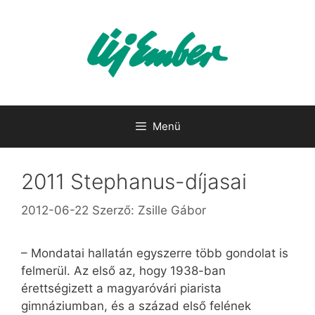
Kilépés
a
tartalomba
Menü
2011 Stephanus-díjasai
2012-06-22
Szerző:
Zsille Gábor
– Mondatai hallatán egyszerre több gondolat is
felmerül. Az első az, hogy 1938-ban
érettségizett a magyaróvári piarista
gimnáziumban, és a század első felének