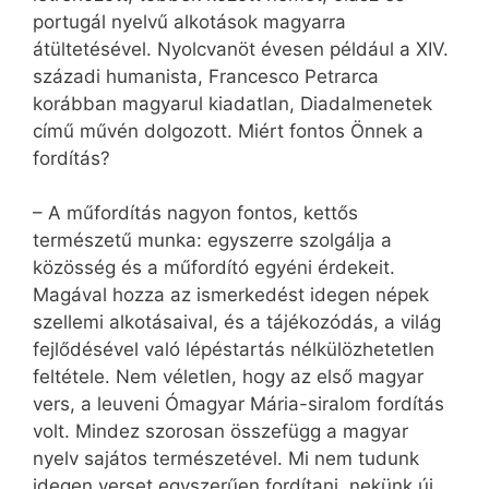
portugál nyelvű alkotások magyarra
átültetésével. Nyolcvanöt évesen például a XIV.
századi humanista, Francesco Petrarca
korábban magyarul kiadatlan, Diadalmenetek
című művén dolgozott. Miért fontos Önnek a
fordítás?
– A műfordítás nagyon fontos, kettős
természetű munka: egyszerre szolgálja a
közösség és a műfordító egyéni érdekeit.
Magával hozza az ismerkedést idegen népek
szellemi alkotásaival, és a tájékozódás, a világ
fejlődésével való lépéstartás nélkülözhetetlen
feltétele. Nem véletlen, hogy az első magyar
vers, a leuveni Ómagyar Mária-siralom fordítás
volt. Mindez szorosan összefügg a magyar
nyelv sajátos természetével. Mi nem tudunk
idegen verset egyszerűen fordítani, nekünk új