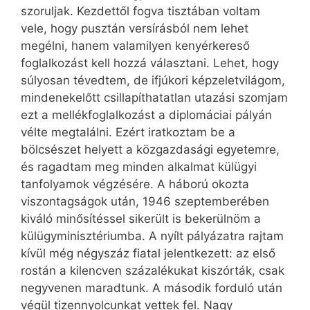
szoruljak. Kezdettől fogva tisztában voltam
vele, hogy pusztán versírásból nem lehet
megélni, hanem valamilyen kenyérkereső
foglalkozást kell hozzá választani. Lehet, hogy
súlyosan tévedtem, de ifjúkori képzeletvilágom,
mindenekelőtt csillapíthatatlan utazási szomjam
ezt a mellékfoglalkozást a diplomáciai pályán
vélte megtalálni. Ezért iratkoztam be a
bölcsészet helyett a közgazdasági egyetemre,
és ragadtam meg minden alkalmat külügyi
tanfolyamok végzésére. A háború okozta
viszontagságok után, 1946 szeptemberében
kiváló minősítéssel sikerült is bekerülnöm a
külügyminisztériumba. A nyílt pályázatra rajtam
kívül még négyszáz fiatal jelentkezett: az első
rostán a kilencven százalékukat kiszórták, csak
negyvenen maradtunk. A második forduló után
végül tizennyolcunkat vettek fel. Nagy