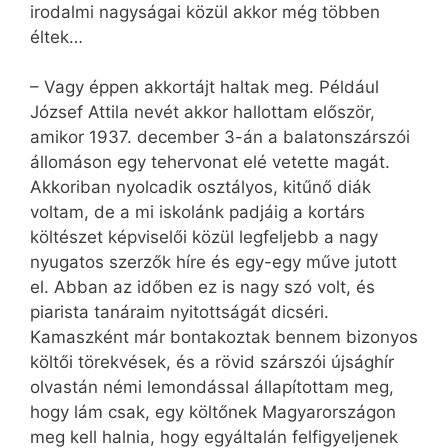
irodalmi nagyságai közül akkor még többen
éltek…
– Vagy éppen akkortájt haltak meg. Például
József Attila nevét akkor hallottam először,
amikor 1937. december 3-án a balatonszárszói
állomáson egy tehervonat elé vetette magát.
Akkoriban nyolcadik osztályos, kitűnő diák
voltam, de a mi iskolánk padjáig a kortárs
költészet képviselői közül legfeljebb a nagy
nyugatos szerzők híre és egy-egy műve jutott
el. Abban az időben ez is nagy szó volt, és
piarista tanáraim nyitottságát dicséri.
Kamaszként már bontakoztak bennem bizonyos
költői törekvések, és a rövid szárszói újsághír
olvastán némi lemondással állapítottam meg,
hogy lám csak, egy költőnek Magyarországon
meg kell halnia, hogy egyáltalán felfigyeljenek