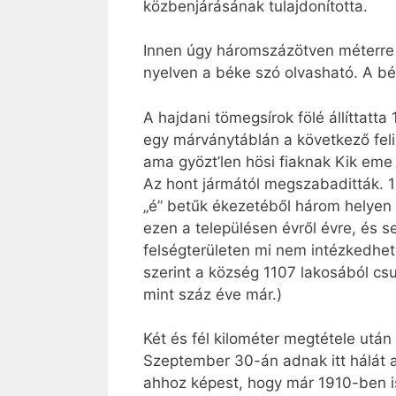
közbenjárásának tulajdonította.
Innen úgy háromszázötven méterre 
nyelven a béke szó olvasható. A b
A hajdani tömegsírok fölé állíttatt
egy márványtáblán a következő felir
ama gyözt’len hösi fiaknak Kik eme
Az hont jármától megszabaditták. 
„é” betűk ékezetéből három helyen 
ezen a településen évről évre, és 
felségterületen mi nem intézkedhet
szerint a község 1107 lakosából c
mint száz éve már.)
Két és fél kilométer megtétele utá
Szeptember 30-án adnak itt hálát a
ahhoz képest, hogy már 1910-ben is