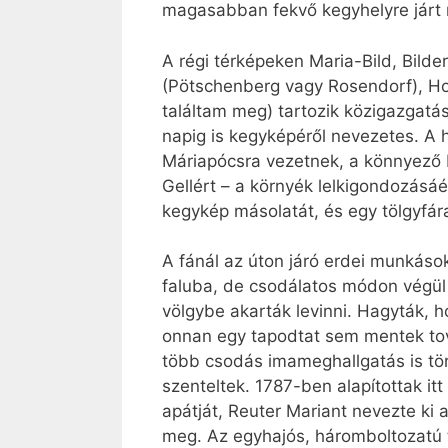
magasabban fekvő kegyhelyre járt
A régi térképeken Maria-Bild, Bild
(Pötschenberg vagy Rosendorf), Horv
találtam meg) tartozik közigazgatá
napig is kegyképéről nevezetes. A 
Máriapócsra vezetnek, a könnyező
Gellért – a környék lelkigondozásáé
kegykép másolatát, és egy tölgyfára
A fánál az úton járó erdei munkáso
faluba, de csodálatos módon végül 
völgybe akarták levinni. Hagyták, h
onnan egy tapodtat sem mentek tov
több csodás imameghallgatás is tört
szenteltek. 1787-ben alapítottak itt
apátját, Reuter Mariant nevezte ki 
meg. Az egyhajós, háromboltozatú 