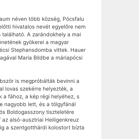
lbaum néven több község, Pócsfalu
lőtti hivatalos nevét egyelőre nem
 található. A zarándokhely a mai
ténetének gyökerei a magyar
écsi Stephansdomba vittek. Hauer
magával Maria Bildbe a máriapócsi
bször is megpróbálták bevinni a
l lovas szekérre helyezték, a
 a fához, a kép régi helyéhez, s
nagyobb lett, és a tölgyfánál
lós Boldogasszony tiszteletére
f az alsó-ausztriai Heiligenkreuz
g a szentgotthárdi kolostort bízta