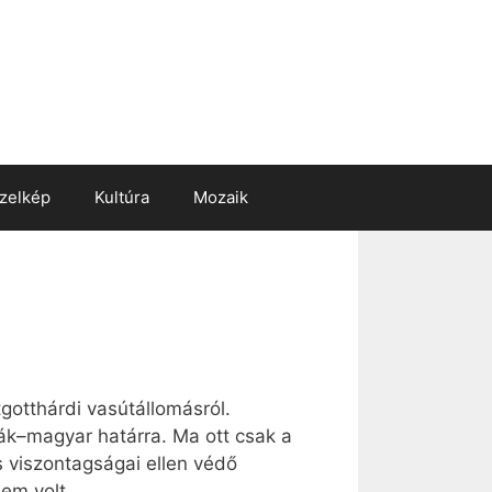
zelkép
Kultúra
Mozaik
gotthárdi vasútállomásról.
ák–magyar határra. Ma ott csak a
s viszontagságai ellen védő
em volt.