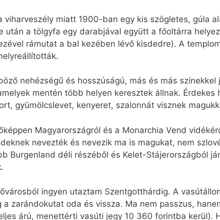
 viharveszély miatt 1900-ban egy kis szögletes, gúla al
után a tölgyfa egy darabjával együtt a főoltárra helye
kezével rámutat a bal kezében lévő kisdedre). A templ
lyreállították.
öző nehézségű és hosszúságú, más és más színekkel jel
amelyek mentén több helyen keresztek állnak. Érdekes he
rt, gyümölcslevet, kenyeret, szalonnát visznek magukk
 főképpen Magyarországról és a Monarchia Vend vidékérő
ndeknek nevezték és nevezik ma is magukat, nem szlové
 Burgenland déli részéből és Kelet-Stájerországból jár
.
ővárosból ingyen utaztam Szentgotthárdig. A vasútállom
 a zarándokutat oda és vissza. Ma nem passzus, hane
ljes árú, menettérti vasúti jegy 10 360 forintba kerül)