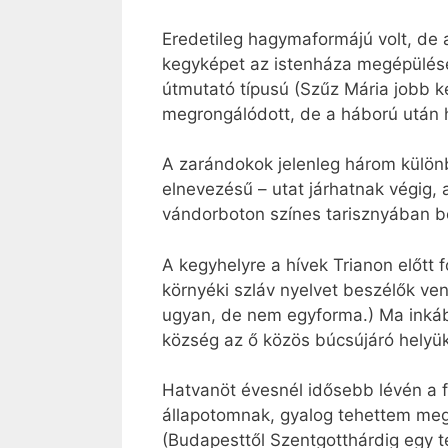
Eredetileg hagymaformájú volt, de a
kegyképet az istenháza megépülése 
útmutató típusú (Szűz Mária jobb 
megrongálódott, de a háború után he
A zarándokok jelenleg három különb
elnevezésű – utat járhatnak végig, 
vándorboton színes tarisznyában bo
A kegyhelyre a hívek Trianon előtt
környéki szláv nyelvet beszélők ve
ugyan, de nem egyforma.) Ma inkább
község az ő közös búcsújáró helyük
Hatvanöt évesnél idősebb lévén a f
állapotomnak, gyalog tehettem meg
(Budapesttől Szentgotthárdig egy te