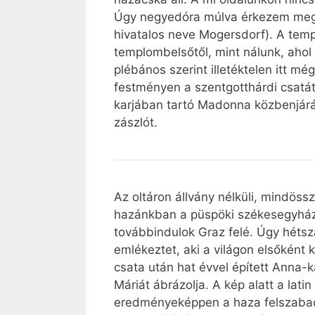
Úgy negyedóra múlva érkezem meg 
hivatalos neve Mogersdorf). A templ
templombelsőtől, mint nálunk, ahol 
plébános szerint illetéktelen itt 
festményen a szentgotthárdi csatát
karjában tartó Madonna közbenjárás
zászlót.
Az oltáron állvány nélküli, mindöss
hazánkban a püspöki székesegyház
továbbindulok Graz felé. Úgy hétsz
emlékeztet, aki a világon elsőként 
csata után hat évvel épített Anna-
Máriát ábrázolja. A kép alatt a lat
eredményeképpen a haza felszabadul