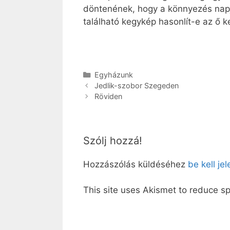
döntenének, hogy a könnyezés napj
található kegykép hasonlít-e az ő k
Kategória
Egyházunk
Jedlik-szobor Szegeden
Röviden
Szólj hozzá!
Hozzászólás küldéséhez
be kell je
This site uses Akismet to reduce 