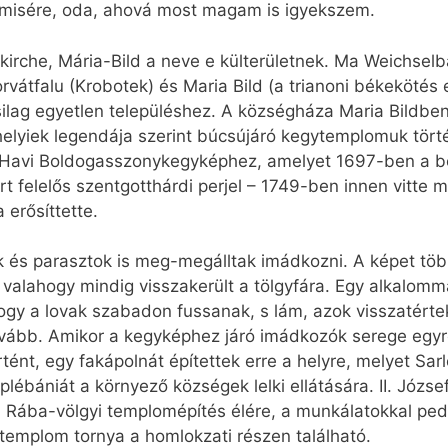
 misére, oda, ahová most magam is igyekszem.
erkirche, Mária-Bild a neve e külterületnek. Ma Weichse
átfalu (Krobotek) és Maria Bild (a trianoni békekötés e
silag egyetlen településhez. A községháza Maria Bildben
helyiek legendája szerint búcsújáró kegytemplomuk tör
 Havi Boldogasszonykegyképhez, amelyet 1697-ben a b
rt felelős szentgotthárdi perjel – 1749-ben innen vitte 
 erősíttette.
k és parasztok is meg-megálltak imádkozni. A képet töb
valahogy mindig visszakerült a tölgyfára. Egy alkalomma
ogy a lovak szabadon fussanak, s lám, azok visszatértek
ább. Amikor a kegyképhez járó imádkozók serege egyre 
ént, egy fakápolnát építettek erre a helyre, melyet Sar
 plébániát a környező községek lelki ellátására. II. Józse
a Rába-völgyi templomépítés élére, a munkálatokkal pedi
templom tornya a homlokzati részen található.