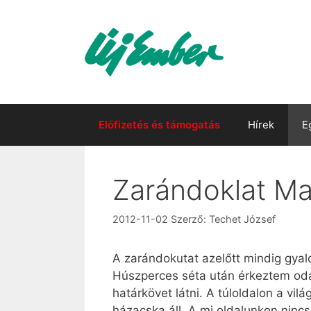
Kilépés
a
tartalomba
Előfizetés és támogatás
Hírek
E
Zarándoklat Ma
2012-11-02
Szerző:
Techet József
A zarándokutat azelőtt mindig gyal
Húszperces séta után érkeztem oda
határkövet látni. A túloldalon a vi
házacska áll. A mi oldalunkon nincs