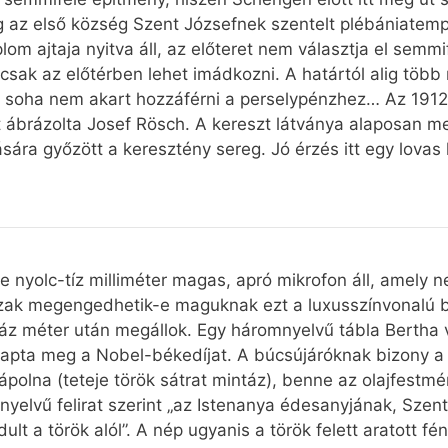
az első község Szent Józsefnek szentelt plébániatem
om ajtaja nyitva áll, az előteret nem választja el semm
csak az előtérben lehet imádkozni. A határtól alig több 
még soha nem akart hozzáférni a perselypénzhez… Az 191
 ábrázolta Josef Rösch. A kereszt látványa alaposan me
ára győzött a keresztény sereg. Jó érzés itt egy lovas
ze nyolc-tíz milliméter magas, apró mikrofon áll, amely n
ak megengedhetik-e maguknak ezt a luxusszínvonalú 
áz méter után megállok. Egy háromnyelvű tábla Bertha v
kapta meg a Nobel-békedíjat. A búcsújáróknak bizony a bé
kápolna (teteje török sátrat mintáz), benne az olajfest
in nyelvű felirat szerint „az Istenanya édesanyjának, Sz
t a török alól”. A nép ugyanis a török felett aratott f