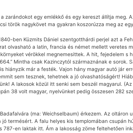
a zarándokot egy emlékkő és egy kereszt állítja meg.
écsi török nagykövet ma gyakran koszorúzza meg az egy
a 1840-ben Küzmits Dániel szentgotthárdi perjel azt a F
at olvasható a latin, francia és német mellett veretes ma
 környeket vérökkel megnemesittek. A hit, fejedelem s h
1664.” Mintha csak Kazinczytól származnának e sorok. S
is hiányzik már a festék. Vajon hány magyar autó jár er
semmit sem tesznek, tehetnek a jó olvashatóságért! Hiáb
ünk! A lakosok közül itt senki sem beszél magyarul. (A
supán 38 volt magyar, nyelvünket pedig összesen 282 sz
n Badafalvára (ma: Weichselbaum) érkezem. Az oltáron ub
 jó termésért. A falu helyes kis templomában csupán hú
 787-en laktak itt. Ám a lakosság zöme feltehetően ink