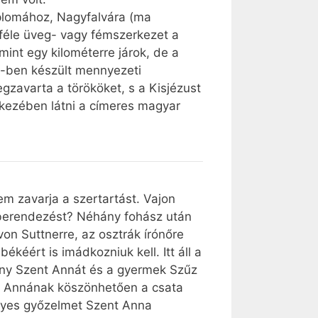
plomához, Nagyfalvára (ma
iféle üveg- vagy fémszerkezet a
mint egy kilométerre járok, de a
2-ben készült mennyezeti
gzavarta a törököket, s a Kisjézust
 kezében látni a címeres magyar
em zavarja a szertartást. Vajon
berendezést? Néhány fohász után
on Suttnerre, az osztrák írónőre
kéért is imádkozniuk kell. Itt áll a
mény Szent Annát és a gyermek Szűz
ent Annának köszönhetően a csata
ényes győzelmet Szent Anna