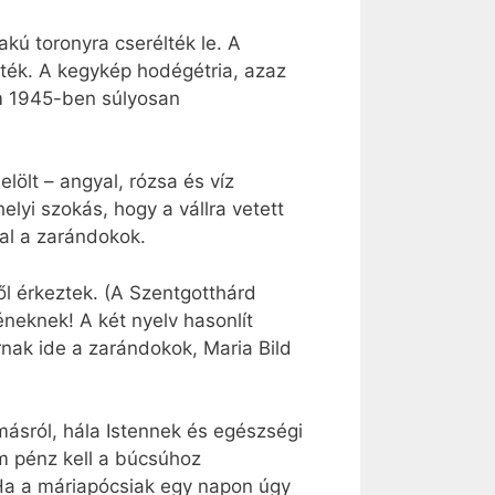
akú toronyra cserélték le. A
zték. A kegykép hodégétria, azaz
om 1945-ben súlyosan
ölt – angyal, rózsa és víz
lyi szokás, hogy a vállra vetett
al a zarándokok.
l érkeztek. (A Szentgotthárd
neknek! A két nyelv hasonlít
nak ide a zarándokok, Maria Bild
ásról, hála Istennek és egészségi
m pénz kell a búcsúhoz
. Ha a máriapócsiak egy napon úgy