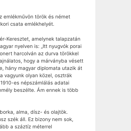
 Az emlékművön török és német
kori csata emlékhelyét.
ehér-Keresztet, amelynek talapzatán
gyar nyelven is: „Itt nyugvók porai
onert harcolván az durva törökkel
ajnálatos, hogy a márványba vésett
re, hány magyar diplomata utazik át
a vagyunk olyan közel, osztrák
z 1910-es népszámlálás adatai
emély beszélte. Ám ennek is több
orka, alma, dísz- és olajtök.
sz szék áll. Ez bizony nem sok,
ább a száztíz méterrel