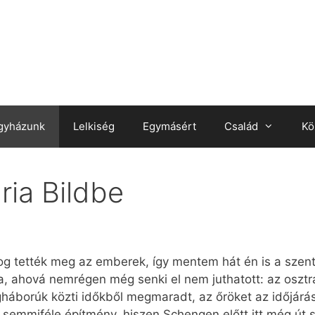
gyházunk
Lelkiség
Egymásért
Család
Kö
ria Bildbe
og tették meg az emberek, így mentem hát én is a szent
, ahová nemrégen még senki el nem juthatott: az osztr
lágháborúk közti időkből megmaradt, az őröket az időjárá
 semmiféle építmény, hiszen Schengen előtt itt még út s