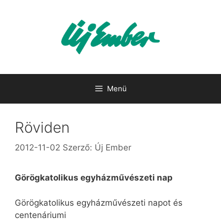
Kilépés
a
tartalomba
Menü
Röviden
2012-11-02
Szerző:
Új Ember
Görögkatolikus egyházművészeti nap
Görögkatolikus egyházművészeti napot és
centenáriumi