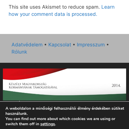
This site uses Akismet to reduce spam.
Learn
how your comment data is processed.
Adatvédelem
•
Kapcsolat
•
Impresszum
•
Rólunk
„Az Új Ember katolikus hetilap 2014. évi működésének
A weboldalon a minőségi felhasználói élmény érdekében sütiket
támogatását az EGYH-KCP-14-P-0121 sz. támogatási
használunk.
szerződés keretében 3 000 000 Ft összegben támogatta az
You can find out more about which cookies we are using or
Emberi Erőforrások Minisztériuma.”
switch them off in
settings
.