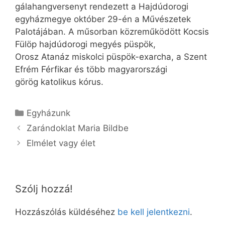
gálahangversenyt rendezett a Hajdúdorogi
egyházmegye október 29-én a Művészetek
Palotájában. A műsorban közreműködött Kocsis
Fülöp hajdúdorogi megyés püspök,
Orosz Atanáz miskolci püspök-exarcha, a Szent
Efrém Férfikar és több magyarországi
görög katolikus kórus.
Kategória
Egyházunk
Zarándoklat Maria Bildbe
Elmélet vagy élet
Szólj hozzá!
Hozzászólás küldéséhez
be kell jelentkezni
.