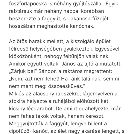
foszforlapocska is néhány gyújtószállal. Egyik
rabtársuk már néhány nappal korábban
beszerezte a faggyút, s bakancsa fűzőjét
hosszában meghasította kanócnak.
Az ötös barakk mellett, a kiszolgáló épület
félreeső helyiségében gyülekeztek. Egyesével,
időközönként, nehogy feltűnjön valakinek.
Amikor együtt voltak, János az ajtóra mutatott:
„Zárjuk be!” Sándor, a raktáros megrettent:
„Nem, azt nem lehet! Ha ránk találnak, semmi
nem ment meg: összeesküvés.”
Miklós az alacsony rabszékre, lágernyelven a
stokira helyezte a ruhájából előhúzott két
kicsiny lécdarabot. De amint odahelyezte, már
nem fahasítékok voltak, hanem kereszt.
Meggyújtották a faggyút, lengve billent a
cipőfűző- kanóc, az élet nagy akarása lengett, s