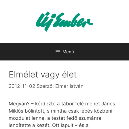
Kilépés
a
tartalomba
Menü
Elmélet vagy élet
2012-11-02
Szerző:
Elmer István
Megvan? – kérdezte a tábor felé menet János.
Miklós bólintott, s mintha csak lépés közbeni
mozdulat lenne, a testét fedő szumánra
lendítette a kezét. Ott lapult – és a