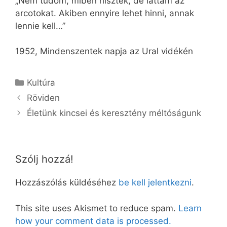
„Nem tudom, miben hisztek, de láttam az
arcotokat. Akiben ennyire lehet hinni, annak
lennie kell…”
1952, Mindenszentek napja az Ural vidékén
Kategória
Kultúra
Röviden
Életünk kincsei és keresztény méltóságunk
Szólj hozzá!
Hozzászólás küldéséhez
be kell jelentkezni
.
This site uses Akismet to reduce spam.
Learn
how your comment data is processed.