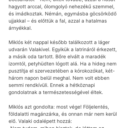
hagyott arccal, ólomgolyó nehezékű szemmel,
és imádkoztak. Némán, egymásba göcsörködő
ujjakkal – és előttük a fal, azzal a hatalmas
árnyékkal.
Miklós két nappal később találkozott a láger
udvarán Valakivel. Egyikük a latrináról érkezett,
a másik oda tartott. Bőre elvált a maradék
izomtól, petyhüdten lógott alá. Ha a hideg nem
pusztítja el szervezetében a kórokozókat, két-
három napon belül meghal. Nem volt ebben
semmi rendkívüli. Ennek a hétköznapi
gondolatnak a természetességével éltek.
Miklós azt gondolta: most vége! Följelentés,
földalatti magánzárka, és onnan már nem kerül
elő. Valaki odalépett hozzá: