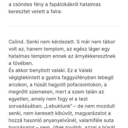
a csöndes fény a fapálcikákról hatalmas
keresztet vetett a falra.
Csönd. Senki nem kérdezett. S már nem tábor
volt az, hanem templom, az egész láger egy
hatalmas templom ennek az árnyékkeresztnek
a tövében.
És akkor benyitott valaki. Ez a Valaki
végigtekintett a gyatra faggyúfényben lebegő
arcokon, a húsát hagyott pofacsontokon, a
megnőtt szemeken, mert a szem talán az
egyetlen, amely nem fogy el a test
sorvadásában. „Lebuktunk” – de nem mozdult
senki, nem keresett kibúvót, magyarázatot a
hozzá hasonló anyanyelvűnél, valamiféle suta
bocsánatot – nem, ültek tovább, azzal a húsát