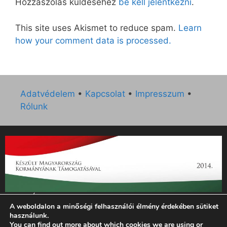
Hozzászólás küldéséhez
be kell jelentkezni
.
This site uses Akismet to reduce spam.
Learn
how your comment data is processed.
Adatvédelem
•
Kapcsolat
•
Impresszum
•
Rólunk
„Az Új Ember katolikus hetilap 2014. évi működésének
A weboldalon a minőségi felhasználói élmény érdekében sütiket
támogatását az EGYH-KCP-14-P-0121 sz. támogatási
használunk.
szerződés keretében 3 000 000 Ft összegben támogatta az
You can find out more about which cookies we are using or