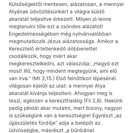
Külsőségektől mentesen, alázatosan, a mennyei
Atyának üdvözítésünkért a világra küldő
akaratát teljesítve érkezett. Milyen jó lenne
megtanulni tőle ezt a csöndes alázatot!
Engedelmességében még nyilvánvalóbban
megmutatkozik Jézus alázatossága. Amikor a
Keresztelő értetlenkedő döbbenettel
csodálkozik, hogy miért akar
megkeresztelkedni, azt válaszolja: „Hagyd ezt
most! Illő, hogy mindent megtegyünk, ami elő
van írva.” (Mt 3,15.) Első felnőttkori lépésénél
világosan kijelöli az utat: a mennyei Atya
akaratát kívánja teljesíteni. Ahogyan meg is
teszi, egészen a kereszthalálig (Fil 2,8). Nekünk
pedig példát akar mutatni, mert bizony, nagyon
is szükségünk van a keresztségre! Egyrészt „az
újjászületés fürdője” adja a belépőt az
üdvösségbe, másrészt „a bűnbánat