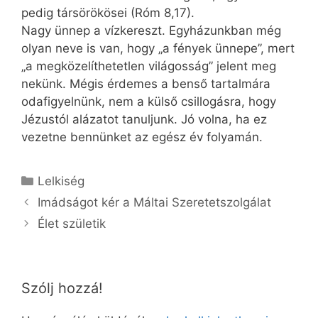
pedig társörökösei (Róm 8,17).
Nagy ünnep a vízkereszt. Egyházunkban még
olyan neve is van, hogy „a fények ünnepe”, mert
„a megközelíthetetlen világosság” jelent meg
nekünk. Mégis érdemes a benső tartalmára
odafigyelnünk, nem a külső csillogásra, hogy
Jézustól alázatot tanuljunk. Jó volna, ha ez
vezetne bennünket az egész év folyamán.
Kategória
Lelkiség
Imádságot kér a Máltai Szeretetszolgálat
Élet születik
Szólj hozzá!