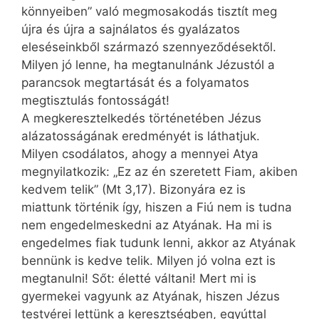
könnyeiben” való meg­mosakodás tisztít meg
újra és újra a sajnálatos és gyalázatos
eleséseinkből származó szennyeződésektől.
Milyen jó lenne, ha megtanulnánk Jézustól a
parancsok megtartását és a folyamatos
megtisztulás fontosságát!
A megkeresztelkedés történetében Jézus
alázatosságának eredményét is láthatjuk.
Milyen csodálatos, ahogy a mennyei Atya
megnyilatkozik: „Ez az én szeretett Fiam, akiben
kedvem telik” (Mt 3,17). Bizonyára ez is
miattunk történik így, hiszen a Fiú nem is tudna
nem engedelmeskedni az Atyának. Ha mi is
engedelmes fiak tudunk lenni, akkor az Atyának
bennünk is kedve telik. Milyen jó volna ezt is
megtanulni! Sőt: életté váltani! Mert mi is
gyermekei vagyunk az Atyának, hiszen Jézus
testvérei lettünk a keresztségben, egyúttal