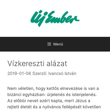
Kilépés
a
tartalomba
Menü
Vízkereszti alázat
2019-01-06
Szerző:
Ivancsó István
Nem véletlen, hogy kettős elnevezése is van a
bizánci egyházban: úrjelenés és istenjelenés.
Az előbbi nevet azért kapta, mert Jézus a
rejtett életét és a nyilvános fellépését követően