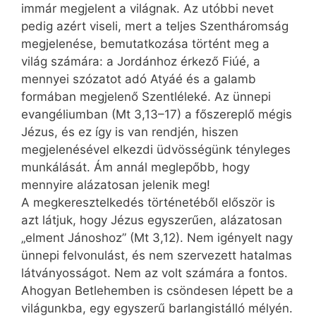
immár megjelent a világnak. Az utóbbi nevet
pedig azért viseli, mert a teljes Szentháromság
megjelenése, bemutatkozása történt meg a
világ számára: a Jordánhoz érkező Fiúé, a
mennyei szózatot adó Atyáé és a galamb
formában megjelenő Szentléleké. Az ünnepi
evangéliumban (Mt 3,13–17) a főszereplő mégis
Jézus, és ez így is van rendjén, hiszen
megjelenésével elkezdi üdvösségünk tényleges
munkálását. Ám annál meglepőbb, hogy
mennyire alázatosan jelenik meg!
A megkeresztelkedés történetéből először is
azt látjuk, hogy Jézus egyszerűen, alázatosan
„elment Jánoshoz” (Mt 3,12). Nem igényelt nagy
ünnepi felvonulást, és nem szervezett hatalmas
látványosságot. Nem az volt számára a fontos.
Ahogyan Betlehemben is csöndesen lépett be a
világunkba, egy egyszerű barlangistálló mélyén.