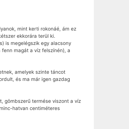
lyanok, mint kerti rokonáé, ám ez
tszer ekkorára terül ki.
es) is megelégszik egy alacsony
 fenn magát a víz felszínén), a
tnek, amelyek szinte táncot
fordult, és ma már igen gazdag
zt, gömbszerű termése viszont a víz
arminc-hatvan centiméteres