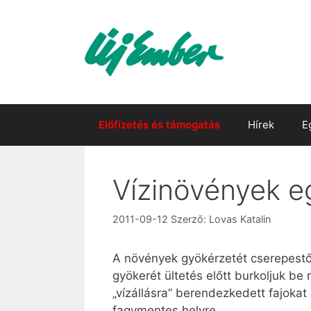
Kilépés
a
tartalomba
Előfizetés és támogatás
Hírek
E
Vízinövények e
2011-09-12
Szerző:
Lovas Katalin
A növények gyökérzetét cserepestől
gyökerét ültetés előtt burkoljuk be
„vízállásra” berendezkedett fajokat
fagymentes helyre.