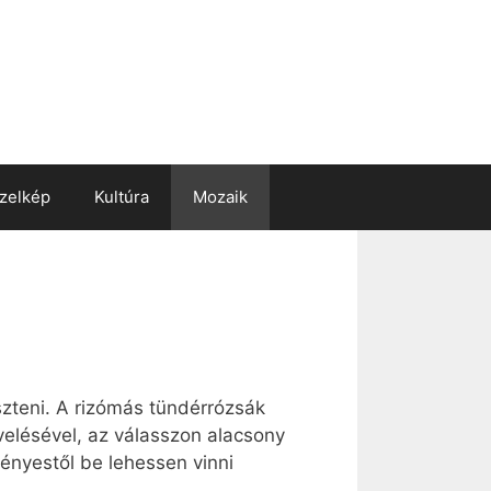
zelkép
Kultúra
Mozaik
szteni. A rizómás tündérrózsák
evelésével, az válasszon alacsony
dényestől be lehessen vinni