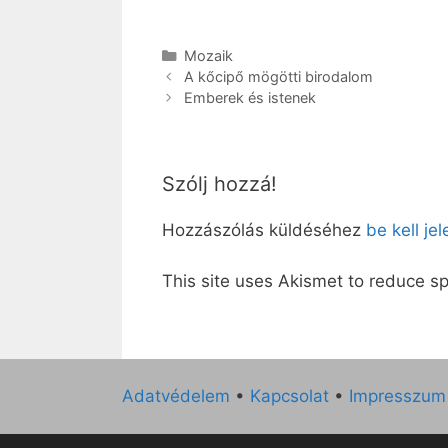
Kategória
Mozaik
A kőcipő mögötti birodalom
Emberek és istenek
Szólj hozzá!
Hozzászólás küldéséhez
be kell je
This site uses Akismet to reduce 
Adatvédelem
•
Kapcsolat
•
Impresszum