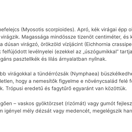
efelejcs (Myosotis scorpioides). Apró, kék virágai épp o
virágzik. Magassága mindössze tizenöt centiméter, és ké
 dúsan virágzó, örökzöld vízijácint (Eichhornia crassip
felfújódott levélnyelei (ezekkel az „úszógumikkal” tartja
egáns pasztellkék és lilás árnyalatban nyílnak.
bb virágokkal a tündérrózsák (Nymphaea) büszkélkedhe
letlen, hogy a nemesítők figyelme e növénycsalád felé 
k. Trópusi eredetű és fagytűrő egyaránt van közöttük.
függően – vaskos gyöktörzset (rizómát) vagy gumót fejles
a nem igényel mély dézsát vagy medencét, megelégszik h