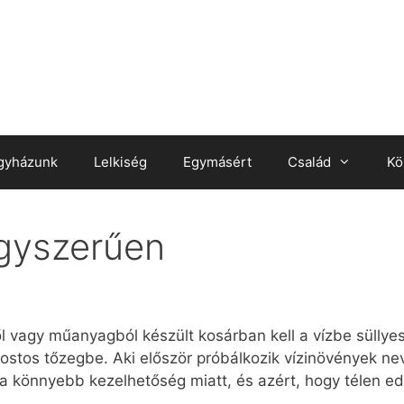
gyházunk
Lelkiség
Egymásért
Család
Kö
gyszerűen
 vagy műanyagból készült kosárban kell a vízbe süllye
 rostos tőzegbe. Aki először próbálkozik vízinövények n
 a könnyebb kezelhetőség miatt, és azért, hogy télen e