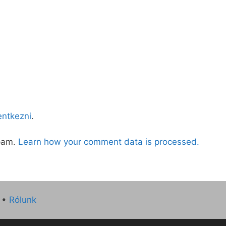
lentkezni
.
spam.
Learn how your comment data is processed.
•
Rólunk