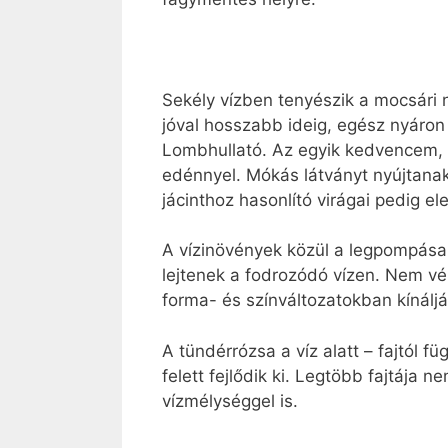
Sekély vízben tenyészik a mocsári n
jóval hosszabb ideig, egész nyáron 
Lombhullató. Az egyik kedvencem, a
edénnyel. Mókás látványt nyújtanak 
jácinthoz hasonlító virágai pedig el
A vízinövények közül a legpompása
lejtenek a fodrozódó vízen. Nem vé
forma- és színváltozatokban kínáljá
A tündérrózsa a víz alatt – fajtól 
felett fejlődik ki. Legtöbb fajtáj
vízmélységgel is.