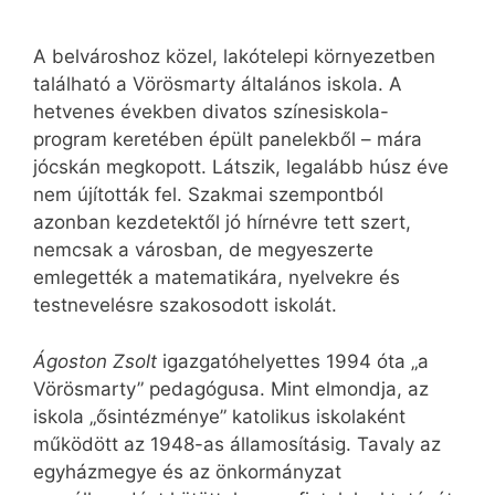
A belvároshoz közel, lakótelepi környezetben
található a Vörösmarty általános iskola. A
hetvenes években divatos színesiskola-
program keretében épült panelekből – mára
jócskán megkopott. Látszik, legalább húsz éve
nem újították fel. Szakmai szempontból
azonban kezdetektől jó hírnévre tett szert,
nemcsak a városban, de megyeszerte
emlegették a matematikára, nyelvekre és
testnevelésre szakosodott iskolát.
Ágoston Zsolt
igazgatóhelyettes 1994 óta „a
Vörösmarty” pedagógusa. Mint elmondja, az
iskola „ősintézménye” katolikus iskolaként
működött az 1948-as államosításig. Tavaly az
egyházmegye és az önkormányzat