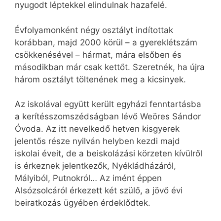
nyugodt léptekkel elindulnak hazafelé.
Évfolyamonként négy osztályt indítottak
korábban, majd 2000 körül – a gyereklétszám
csökkenésével – hármat, mára elsőben és
másodikban már csak kettőt. Szeretnék, ha újra
három osztályt töltenének meg a kicsinyek.
Az iskolával együtt került egyházi fenntartásba
a kerítésszomszédságban lévő Weöres Sándor
Óvoda. Az itt nevelkedő hetven kisgyerek
jelentős része nyilván helyben kezdi majd
iskolai éveit, de a beiskolázási körzeten kívülről
is érkeznek jelentkezők, Nyékládházáról,
Mályiból, Putnokról… Az imént éppen
Alsózsolcáról érkezett két szülő, a jövő évi
beiratkozás ügyében érdeklődtek.