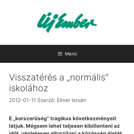
Kilépés
a
tartalomba
Menü
Visszatérés a „normális”
iskolához
2012-01-11
Szerző:
Elmer István
E „korszerűség” tragikus következményeit
látjuk. Mégsem lehet teljesen kibillenteni az
időt, végletesen eltorzítani a közösség életét.