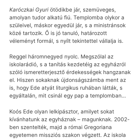
Karóczkai Gyuri
ötödikbe jár, szemüveges,
amolyan tudor alkatú fiú. Templomba olykor a
szüleivel, máskor egyedül jár, s a ministránsok
közé tartozik. Ő is jó tanuló, határozott
véleményt formál, s nyílt tekintettel vállalja is.
Reggel háromnegyed nyolc. Megszólal az
iskolarádió, s a tanítás kezdetéig az egyházról
szóló ismeretterjesztő érdekességek hangzanak
el. Hiszen sokaknak újdonságszámba ment az
is, hogy Ede atyát liturgikus ruhában látták, s
egyáltalán, mit csinál egy pap a templomban…
Koós Ede olyan lelkipásztor, amilyet sokat
kívánhatunk az egyháznak – magunknak. 2002-
ben szentelték, majd a római Gregoriana
egyetemen missziós szakon végzett. Az iskola