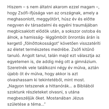
Hiszem – s nem áltatni akarom ezzel magam –,
hogy Zsófi-ifjúsága van az országnak, amely a
meghasonlott, meggyötört, húsz év és előtte
negyven év társadalmi és egyéni traumájában
megbicsaklott elődök után, a sokszor ostoba és
álnok, a hamisság- léggömböt önrontás árán is
kergető „fölnőttokosságot” követően visszatéríti
az életet természetes medrébe. Zsófi kitűnő
tanuló. Angolt tanul, talán majd ezt választja az
egyetemen is, de addig még ott a gimnázium.
Szeretnék vele találkozni négy év múlva, aztán
újabb öt év múlva, hogy akkor is azt
olvashassam ki tekintetéből, mint most.
„Nagyon tetszenek a hittanórák… a Bibliából
szoktunk részleteket olvasni, s utána
megbeszéljük őket. Mostanában Jézus
születése a téma…”