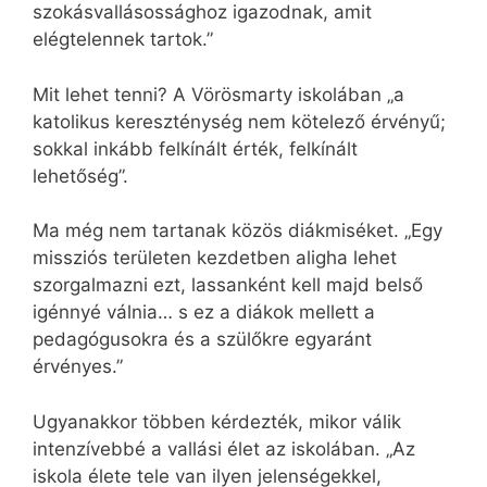
szokásvallásossághoz igazodnak, amit
elégtelennek tartok.”
Mit lehet tenni? A Vörösmarty iskolában „a
katolikus kereszténység nem kötelező érvényű;
sokkal inkább felkínált érték, felkínált
lehetőség”.
Ma még nem tartanak közös diákmiséket. „Egy
missziós területen kezdetben aligha lehet
szorgalmazni ezt, lassanként kell majd belső
igénnyé válnia… s ez a diákok mellett a
pedagógusokra és a szülőkre egyaránt
érvényes.”
Ugyanakkor többen kérdezték, mikor válik
intenzívebbé a vallási élet az iskolában. „Az
iskola élete tele van ilyen jelenségekkel,