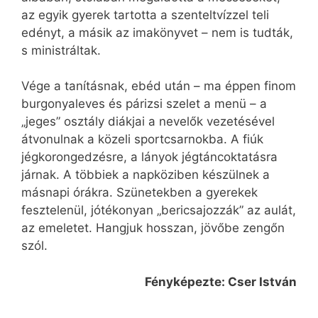
az egyik gyerek tartotta a szenteltvízzel teli
edényt, a másik az imakönyvet – nem is tudták,
s ministráltak.
Vége a tanításnak, ebéd után – ma éppen finom
burgonyaleves és párizsi szelet a menü – a
„jeges” osztály diákjai a nevelők vezetésével
átvonulnak a közeli sportcsarnokba. A fiúk
jégkorongedzésre, a lányok jégtáncoktatásra
járnak. A többiek a napköziben készülnek a
másnapi órákra. Szünetekben a gyerekek
fesztelenül, jótékonyan „bericsajozzák” az aulát,
az emeletet. Hangjuk hosszan, jövőbe zengőn
szól.
Fényképezte: Cser István