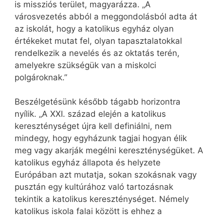
is missziós terület, magyarázza. „A
városvezetés abból a meggondolásból adta át
az iskolát, hogy a katolikus egyház olyan
értékeket mutat fel, olyan tapasztalatokkal
rendelkezik a nevelés és az oktatás terén,
amelyekre szükségük van a miskolci
polgároknak.”
Beszélgetésünk később tágabb horizontra
nyílik. „A XXI. század elején a katolikus
kereszténységet újra kell definiálni, nem
mindegy, hogy egyházunk tagjai hogyan élik
meg vagy akarják megélni kereszténységüket. A
katolikus egyház állapota és helyzete
Európában azt mutatja, sokan szokásnak vagy
pusztán egy kultúrához való tartozásnak
tekintik a katolikus kereszténységet. Némely
katolikus iskola falai között is ehhez a