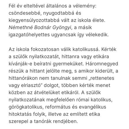
Fél év elteltével általános a vélemény:
csöndesebbé, nyugodtabbá és
kiegyensúlyozottabbá vált az iskola élete.
Némethné Bodnár Gyöngyi
, a másik
igazgatóhelyettes ugyancsak így vélekedik.
Az iskola fokozatosan válik katolikussá. Kérték
a szülők nyilatkozatát, hittanra vagy etikára
kívánják-e beíratni gyermeküket. Háromnegyed
részük a hittant jelölte meg, s amikor kiderült, a
hittanórákon nem tanulnak semmi „rettenetes
vagy elriasztó” dolgot, többen kérték menet
közben az átvételüket etikáról. A szülők
nyilatkozatának megfelelően római katolikus,
görögkatolikus, református és evangélikus
hitoktatás folyik, illetve az említett etika
szerepel a tanórák rendjében.