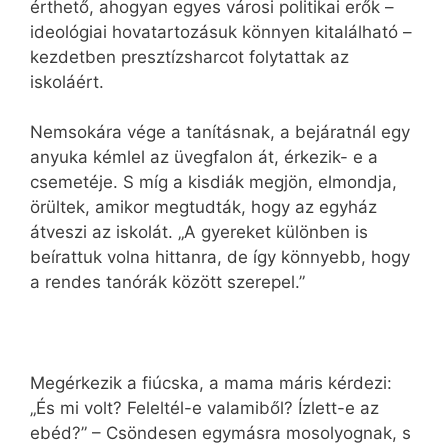
érthető, ahogyan egyes városi politikai erők –
ideológiai hovatartozásuk könnyen kitalálható –
kezdetben presztízsharcot folytattak az
iskoláért.
Nemsokára vége a tanításnak, a bejáratnál egy
anyuka kémlel az üvegfalon át, érkezik- e a
csemetéje. S míg a kisdiák megjön, elmondja,
örültek, amikor megtudták, hogy az egyház
átveszi az iskolát. „A gyereket különben is
beírattuk volna hittanra, de így könnyebb, hogy
a rendes tanórák között szerepel.”
Megérkezik a fiúcska, a mama máris kérdezi:
„És mi volt? Feleltél-e valamiből? Ízlett-e az
ebéd?” – Csöndesen egymásra mosolyognak, s