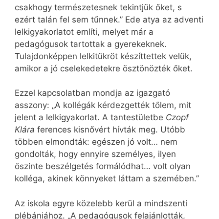
csakhogy természetesnek tekintjük őket, s
ezért talán fel sem tűnnek.” Ede atya az adventi
lelkigyakorlatot említi, melyet már a
pedagógusok tartottak a gyerekeknek.
Tulajdonképpen lelkitükröt készíttettek velük,
amikor a jó cselekedetekre ösztönözték őket.
Ezzel kapcsolatban mondja az igazgató
asszony: „A kollégák kérdezgették tőlem, mit
jelent a lelkigyakorlat. A tantestületbe
Czopf
Klára
ferences kisnővért hívták meg. Utóbb
többen elmondták: egészen jó volt… nem
gondolták, hogy ennyire személyes, ilyen
őszinte beszélgetés formálódhat… volt olyan
kolléga, akinek könnyeket láttam a szemében.”
Az iskola egyre közelebb kerül a mindszenti
plébániához. „A pedagógusok felajánlották,