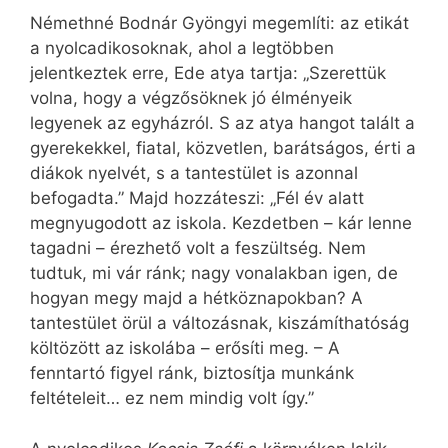
Némethné Bodnár Gyöngyi megemlíti: az etikát
a nyolcadikosoknak, ahol a legtöbben
jelentkeztek erre, Ede atya tartja: „Szerettük
volna, hogy a végzősöknek jó élményeik
legyenek az egyházról. S az atya hangot talált a
gyerekekkel, fiatal, közvetlen, barátságos, érti a
diákok nyelvét, s a tantestület is azonnal
befogadta.” Majd hozzáteszi: „Fél év alatt
megnyugodott az iskola. Kezdetben – kár lenne
tagadni – érezhető volt a feszültség. Nem
tudtuk, mi vár ránk; nagy vonalakban igen, de
hogyan megy majd a hétköznapokban? A
tantestület örül a változásnak, kiszámíthatóság
költözött az iskolába – erősíti meg. – A
fenntartó figyel ránk, biztosítja munkánk
feltételeit… ez nem mindig volt így.”