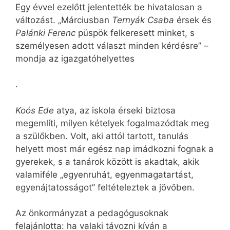
Egy évvel ezelőtt jelentették be hivatalosan a
változást. „Márciusban
Ternyák Csaba
érsek és
Palánki Ferenc
püspök felkeresett minket, s
személyesen adott választ minden kérdésre” –
mondja az igazgatóhelyettes
.
Koós Ede
atya, az iskola érseki biztosa
megemlíti, milyen kételyek fogalmazódtak meg
a szülőkben. Volt, aki attól tartott, tanulás
helyett most már egész nap imádkozni fognak a
gyerekek, s a tanárok között is akadtak, akik
valamiféle „egyenruhát, egyenmagatartást,
egyenájtatosságot” feltételeztek a jövőben.
Az önkormányzat a pedagógusoknak
felajánlotta: ha valaki távozni kíván a