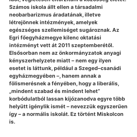
Számos iskola állt ellen a társadalmi
neobarbarizmus áradatának, illetve
létrejönnek intézmények, amelyek
egészséges szellemiséget sugároznak. Az
Egri főegyházmegye kilenc oktatási
intézményt vett át 2011 szeptemberétől.
Elsősorban nem az önkormányzatok anyagi
kényszerhelyzete miatt – nem egy ilyen
esetet is láttunk, például a Szeged–csanádi
egyházmegyében –, hanem annak a
fölismerésnek a fényében, hogy a liberális,
„mindent szabad és mindent lehet”
korbódulatból lassan kijózanodva egyre több
helyütt igénylik ismét – nevezzük egyszerűen
így – a normális iskolát. Ez történt Miskolcon
is.