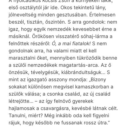
A nyolcadikos
Kocsis Zsófi
a környéken lakik,
első osztálytól jár ide. Okos tekintetű lány,
jólneveltség minden gesztusában. Értelmesen
beszél, tisztán, őszintén. S arra gondolok: nem
igaz, hogy egyik nemzedék kevesebbet érne a
másiknál. Örökösen visszatérő sóhaj-lárma a
felnőttek részéről:
Ó, a mai fiatalok!
S nem
gondolnak arra, ha valami miatt el kell
marasztalni őket, mennyiben tükröződik benne
a szülői nemzedékek magatartás-arca. Az ő
önzésük, tévelygésük, kiábrándultságuk… S
mint az igazgató asszony mondja: „Bizony
sokakat különösen megvisel kamaszkorban a
szülők válása; a csonka család, az új család
létrejötte… – az így felnövő gyerekek
hajlamosak a csavargásra, kevésbé látnak célt.
Tanulni, miért? Még inkább oda kell figyelni
rájuk, hogy később ne fussanak rossz útra.”