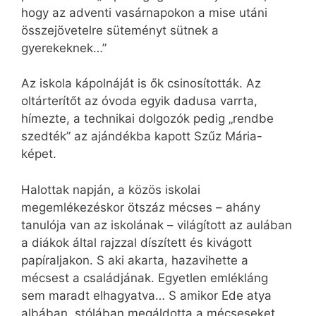
hogy az adventi vasárnapokon a mise utáni
összejövetelre süteményt sütnek a
gyerekeknek…”
Az iskola kápolnáját is ők csinosították. Az
oltárterítőt az óvoda egyik dadusa varrta,
hímezte, a technikai dolgozók pedig „rendbe
szedték” az ajándékba kapott Szűz Mária-
képet.
Halottak napján, a közös iskolai
megemlékezéskor ötszáz mécses – ahány
tanulója van az iskolának – világított az aulában
a diákok által rajzzal díszített és kivágott
papíraljakon. S aki akarta, hazavihette a
mécsest a családjának. Egyetlen emlékláng
sem maradt elhagyatva… S amikor Ede atya
albában, stólában megáldotta a mécseseket,