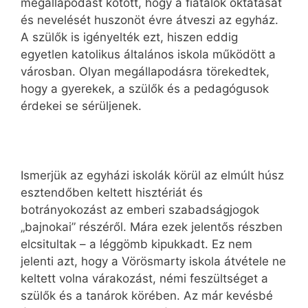
megállapodást kötött, hogy a fiatalok oktatását
és nevelését huszonöt évre átveszi az egyház.
A szülők is igényelték ezt, hiszen eddig
egyetlen katolikus általános iskola működött a
városban. Olyan megállapodásra törekedtek,
hogy a gyerekek, a szülők és a pedagógusok
érdekei se sérüljenek.
Ismerjük az egyházi iskolák körül az elmúlt húsz
esztendőben keltett hisztériát és
botrányokozást az emberi szabadságjogok
„bajnokai” részéről. Mára ezek jelentős részben
elcsitultak – a léggömb kipukkadt. Ez nem
jelenti azt, hogy a Vörösmarty iskola átvétele ne
keltett volna várakozást, némi feszültséget a
szülők és a tanárok körében. Az már kevésbé