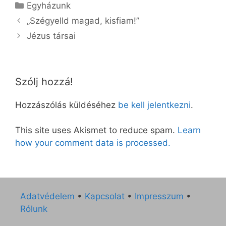
Kategória
Egyházunk
„Szégyelld magad, kisfiam!”
Jézus társai
Szólj hozzá!
Hozzászólás küldéséhez
be kell jelentkezni
.
This site uses Akismet to reduce spam.
Learn
how your comment data is processed.
Adatvédelem
•
Kapcsolat
•
Impresszum
•
Rólunk