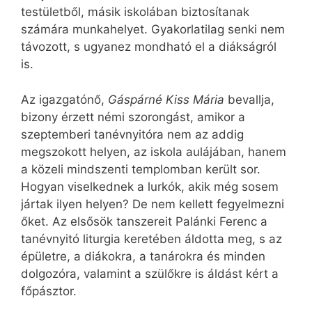
testületből, másik iskolában biztosítanak
számára munkahelyet. Gyakorlatilag senki nem
távozott, s ugyanez mondható el a diákságról
is.
Az igazgatónő,
Gáspárné Kiss Mária
bevallja,
bizony érzett némi szorongást, amikor a
szeptemberi tanévnyitóra nem az addig
megszokott helyen, az iskola aulájában, hanem
a közeli mindszenti templomban került sor.
Hogyan viselkednek a lurkók, akik még sosem
jártak ilyen helyen? De nem kellett fegyelmezni
őket. Az elsősök tanszereit Palánki Ferenc a
tanévnyitó liturgia keretében áldotta meg, s az
épületre, a diákokra, a tanárokra és minden
dolgozóra, valamint a szülőkre is áldást kért a
főpásztor.