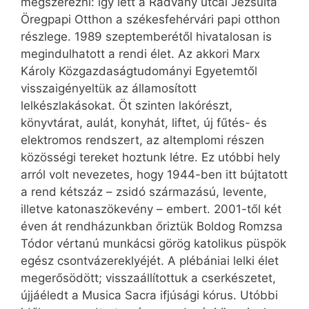
megszerezni: így lett a Radvány utcai Jezsuita
Öregpapi Otthon a székesfehérvári papi otthon
részlege. 1989 szeptemberétől hivatalosan is
megindulhatott a rendi élet. Az akkori Marx
Károly Közgazdaságtudományi Egyetemtől
visszaigényeltük az államosított
lelkészlakásokat. Öt szinten lakórészt,
könyvtárat, aulát, konyhát, liftet, új fűtés- és
elektromos rendszert, az altemplomi részen
közösségi tereket hoztunk létre. Ez utóbbi hely
arról volt nevezetes, hogy 1944-ben itt bújtatott
a rend kétszáz – zsidó származású, levente,
illetve katonaszökevény – embert. 2001-től két
éven át rendházunkban őriztük Boldog Romzsa
Tódor vértanú munkácsi görög katolikus püspök
egész csontvázereklyéjét. A plébániai lelki élet
megerősödött; visszaállítottuk a cserkészetet,
újjáéledt a Musica Sacra ifjúsági kórus. Utóbbi