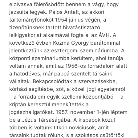
elolvasva fölerősödött bennem a vágy, hogy
jezsuita legyek. Pálos Antalt, az akkori
tartományfőnököt 1954 június végén, a
tizenötünknek tartott hivatástisztázó
lelkigyakorlat alkalmával fogta el az ÁVH. A
következő évben Kozma György barátommal
jelentkeztünk az esztergomi szemináriumba. A
központi szemináriumba kerültem, ahol tanúja
voltam annak, amit az 1956-os forradalom alatt
a hatodéves, már pappá szentelt társaink
vállaltak. Bekapcsolódtak a szervezésekbe,
kórházi segítésbe, sőt, a közeli jogi egyetemről
– a forradalom egyik szellemi központjából – a
kriptán keresztül menekítették a
jogászhallgatókat. 1957. november 1-jén léptem
be a Jézus Társaságába. A kispapok közül
többen is voltunk titkon novíciusok, amit
társaink tudtak rólunk, s a szokásos csütörtöki