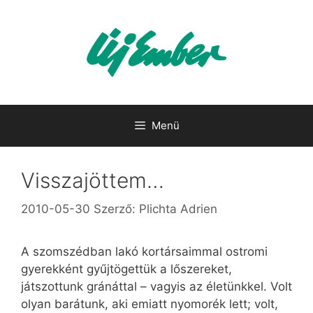
Kilépés
a
tartalomba
Menü
Visszajöttem…
2010-05-30
Szerző:
Plichta Adrien
A szomszédban lakó kortársaimmal ostromi
gyerekként gyűjtögettük a lőszereket,
játszottunk gránáttal – vagyis az életünkkel. Volt
olyan barátunk, aki emiatt nyomorék lett; volt,