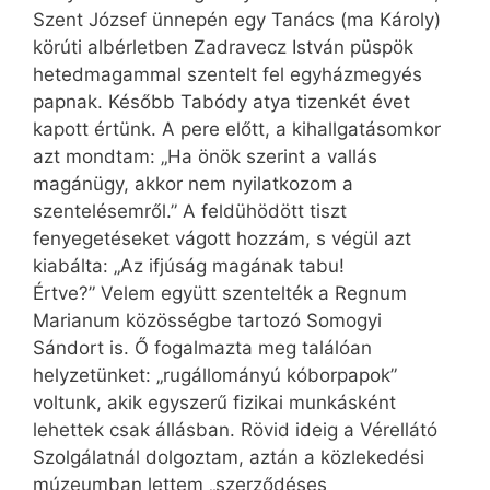
Szent József ünnepén egy Tanács (ma Károly)
körúti albérletben Zadravecz István püspök
hetedmagammal szentelt fel egyházmegyés
papnak. Később Tabódy atya tizenkét évet
kapott értünk. A pere előtt, a kihallgatásomkor
azt mondtam: „Ha önök szerint a vallás
magánügy, akkor nem nyilatkozom a
szentelésemről.” A feldühödött tiszt
fenyegetéseket vágott hozzám, s végül azt
kiabálta: „Az ifjúság magának tabu!
Értve?” Velem együtt szentelték a Regnum
Marianum közösségbe tartozó Somogyi
Sándort is. Ő fogalmazta meg találóan
helyzetünket: „rugállományú kóborpapok”
voltunk, akik egyszerű fizikai munkásként
lehettek csak állásban. Rövid ideig a Vérellátó
Szolgálatnál dolgoztam, aztán a közlekedési
múzeumban lettem „szerződéses