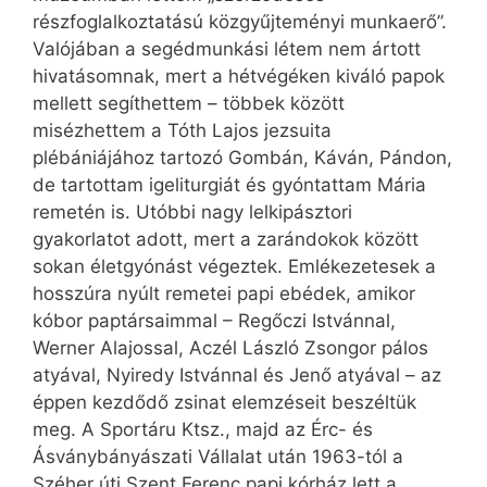
részfoglalkoztatású közgyűjteményi munkaerő”.
Valójában a segédmunkási létem nem ártott
hivatásomnak, mert a hétvégéken kiváló papok
mellett segíthettem – többek között
misézhettem a Tóth Lajos jezsuita
plébániájához tartozó Gombán, Káván, Pándon,
de tartottam igeliturgiát és gyóntattam Mária
remetén is. Utóbbi nagy lelkipásztori
gyakorlatot adott, mert a zarándokok között
sokan életgyónást végeztek. Emlékezetesek a
hosszúra nyúlt remetei papi ebédek, amikor
kóbor paptársaimmal – Regőczi Istvánnal,
Werner Alajossal, Aczél László Zsongor pálos
atyával, Nyiredy Istvánnal és Jenő atyával – az
éppen kezdődő zsinat elemzéseit beszéltük
meg. A Sportáru Ktsz., majd az Érc- és
Ásványbányászati Vállalat után 1963-tól a
Széher úti Szent Ferenc papi kórház lett a