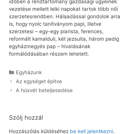
időben a rendtartomány gazdasági ügyeinek
vezetése mellett lelki napokat tartok több női
szerzetesrendben. Hálaadással gondolok arra
is, hogy nyolc tanítványom papi, illetve
szerzetesi – egy-egy piarista, ferences,
reformált kamalduli, két jezsuita, három pedig
egyházmegyés pap – hivatásának
formálódásában részem lehetett.
Kategória
Egyházunk
Az egységet építve
A húsvét beteljesedése
Szólj hozzá!
Hozzászólás küldéséhez
be kell jelentkezni
.