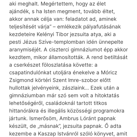
aki meghalt. Megértettem, hogy az élet
ajándék, s ha Isten megment, tovább éltet,
akkor annak célja van: feladatot ad, aminek
teljesítését várja” – emlékezik pályafutásának
kezdeteire Kelényi Tibor jezsuita atya, aki a
pesti Jézus Szíve-templomban idén ünnepelte
aranymiséjét. A ciszterci gimnáziumot épp akkor
kezdtem, mikor államosították. A rend betiltását
a cserkészet föloszlatása követte: a
csapatindulónkat utoljára énekelve a Móricz
Zsigmond körtéri Szent Imre-szobor előtt
hullottak jelvényeink, zászlaink… Ezek után a
gimnáziumban már szó sem volt a hitoktatás
lehetőségéről, családoknál tartott titkos
hittanórákra és illegális közösségi programokra
jártunk. Ismerősöm, Ambrus Lóránt papnak
készült, de „másnak”, jezsuita papnak. Ő adta
kezembe a Kaszap Istvánról szóló könyvet, amit