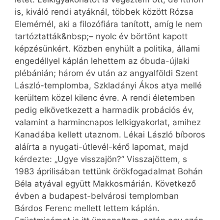
is, kiváló rendi atyáknál, többek között Rózsa
Elemérnél, aki a filozófiára tanított, amíg le nem
tartóztatták&nbsp;– nyolc év börtönt kapott
képzésünkért. Közben enyhült a politika, állami
engedéllyel káplán lehettem az óbuda-újlaki
plébánián; három év után az angyalföldi Szent
László-templomba, Szkladányi Ákos atya mellé
kerültem közel kilenc évre. A rendi életemben
pedig elkövetkezett a harmadik probációs év,
valamint a harmincnapos lelkigyakorlat, amihez
Kanadába kellett utaznom. Lékai László bíboros
aláírta a nyugati-útlevél-kérő lapomat, majd
kérdezte: „Ugye visszajön?” Visszajöttem, s
1983 áprilisában tettünk örökfogadalmat Bohán
Béla atyával együtt Makkosmárián. Következő
évben a budapest-belvárosi templomban
Bárdos Ferenc mellett lettem káplán.