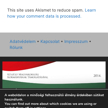
This site uses Akismet to reduce spam.
Learn
how your comment data is processed.
Adatvédelem
•
Kapcsolat
•
Impresszum
•
Rólunk
„Az Új Ember katolikus hetilap 2014. évi működésének
A weboldalon a minőségi felhasználói élmény érdekében sütiket
támogatását az EGYH-KCP-14-P-0121 sz. támogatási
használunk.
szerződés keretében 3 000 000 Ft összegben támogatta az
You can find out more about which cookies we are using or
Emberi Erőforrások Minisztériuma.”