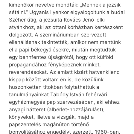
kimenőkor nevetve mondták: „Mennek a jezsik
sétálni.” Ugyanis ilyenkor elgyalogoltunk a budai
Széher útig, a jezsuita Kovács Jenő lelki
atyánkhoz, aki az ottani kórházban kertészként
dolgozott. A szemináriumban szervezett
ellenállásnak tekintették, amikor nem mentünk
el a papi békegyűlésekre, miután megtudtuk
egy bennfentes újságírótól, hogy ott külföldi
propagandához fényképeznek minket,
reverendásokat. Az emiatt kizárt hatvankilenc
kispap között voltam én is, de közülünk
huszonketten titokban folytathattuk a
tanulmányainkat Tabódy István fehérvári
egyházmegyés pap szervezésében, aki ehhez
anyagi hátteret (albérlet-hozzájárulást),
könyveket, illetve a vizsgák, majd a
papszentelés magánúton történő
bonyolításához engedélyt szerzett. 1960-ban,