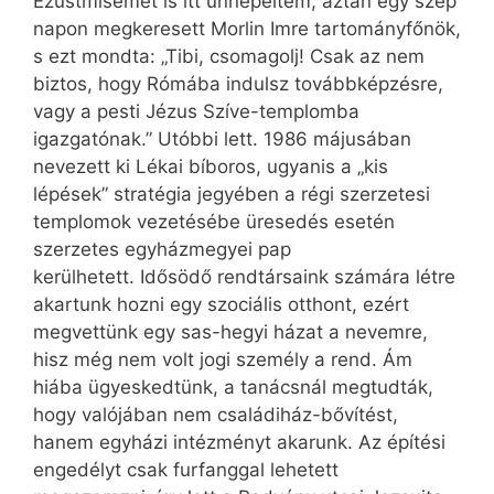
Ezüstmisémet is itt ünnepeltem, aztán egy szép
napon megkeresett Morlin Imre tartományfőnök,
s ezt mondta: „Tibi, csomagolj! Csak az nem
biztos, hogy Rómába indulsz továbbképzésre,
vagy a pesti Jézus Szíve-templomba
igazgatónak.” Utóbbi lett. 1986 májusában
nevezett ki Lékai bíboros, ugyanis a „kis
lépések” stratégia jegyében a régi szerzetesi
templomok vezetésébe üresedés esetén
szerzetes egyházmegyei pap
kerülhetett. Idősödő rendtársaink számára létre
akartunk hozni egy szociális otthont, ezért
megvettünk egy sas-hegyi házat a nevemre,
hisz még nem volt jogi személy a rend. Ám
hiába ügyeskedtünk, a tanácsnál megtudták,
hogy valójában nem családiház-bővítést,
hanem egyházi intézményt akarunk. Az építési
engedélyt csak furfanggal lehetett