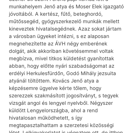
munkahelyem Jenő atya és Moser Elek igazgató
jóvoltából. A kertész, fűtő, beteghordó,
műtőssegéd, gyógyszerkezelő munkák mellett
kineveztek hivatalsegédnek. Azaz sokat jártam
a városban ügyeket intézni, s ez alaposan
megnehezítette az ÁVH négy emberének
dolgát, akik akkoriban követésemmel voltak
megbízva, mivel titkos küldetést gyanítottak
abban, hogy előtte nyári szabadságomat az
erdélyi Herkulesfürdőn, Godó Mihály jezsuita
atyánál töltöttem. Kovács Jenő atya a
képzésemre ügyelve kérte tőlem, hogy
szerezzek szakmásított jogosítványt, s tegyek
vizsgát angol és lengyel nyelvből. Négyszer
küldött Lengyelországba, ahol a rend
hivatalosan működhetett, s így
megtapasztalhattam a szerzetesi közösségi
létet. Lelkigyakorlatot is végeztem ott, de itthon