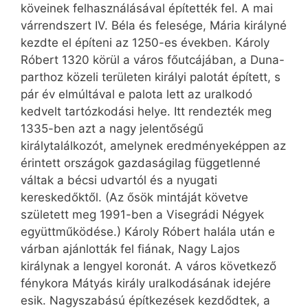
köveinek felhasználásával építették fel. A mai
várrendszert IV. Béla és felesége, Mária királyné
kezdte el építeni az 1250-es években. Károly
Róbert 1320 körül a város főutcájában, a Duna-
parthoz közeli területen királyi palotát épített, s
pár év elmúltával e palota lett az uralkodó
kedvelt tartózkodási helye. Itt rendezték meg
1335-ben azt a nagy jelentőségű
királytalálkozót, amelynek eredményeképpen az
érintett országok gazdaságilag függetlenné
váltak a bécsi udvartól és a nyugati
kereskedőktől. (Az ősök mintáját követve
született meg 1991-ben a Visegrádi Négyek
együttműködése.) Károly Róbert halála után e
várban ajánlották fel fiának, Nagy Lajos
királynak a lengyel koronát. A város következő
fénykora Mátyás király uralkodásának idejére
esik. Nagyszabású építkezések kezdődtek, a