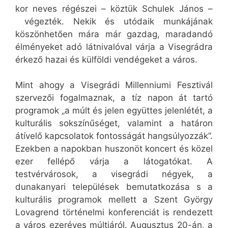
kor neves régészei – köztük Schulek János –
végezték. Nekik és utódaik munkájának
köszönhetően mára már gazdag, maradandó
élményeket adó látnivalóval várja a Visegrádra
érkező hazai és külföldi vendégeket a város.
Mint ahogy a Visegrádi Millenniumi Fesztivál
szervezői fogalmaznak, a tíz napon át tartó
programok „a múlt és jelen együttes jelenlétét, a
kulturális sokszínűséget, valamint a határon
átívelő kapcsolatok fontosságát hangsúlyozzák”.
Ezekben a napokban huszonöt koncert és közel
ezer fellépő várja a látogatókat. A
testvérvárosok, a visegrádi négyek, a
dunakanyari települések bemutatkozása s a
kulturális programok mellett a Szent György
Lovagrend történelmi konferenciát is rendezett
a város ezeréves múltjáról. Augusztus 20-án, a