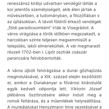
reneszánsz királyi udvarban vendégül látták a
kor jelentős személyiségeit, akik élen jártak a
művészetben, a tudományban, a filozófiában s
az újításokban. A távoli földről érkező vendégek
„földi paradicsomként” írták le Visegrádot. A
város virágzása a török időkben megszakadt, a
harcokban szinte teljesen megsemmisült a
település, lakói elmenekültek. A vár megmaradt
részeit 1702-ben I. Lipót osztrák császár
parancsára felrobbantották.
A város újbóli felvirágzása a dunai gőzhajózás
megindulásával, a XIX. század elején kezdődött
el, amikor a Dunakanyar a fővárosi kirándulók
egyik kedvelt célpontja lett. Viktorin József
plébános ösztönzésére ekkor indult meg a
romok feltárása, és a műemlékek helyreállítása.
A munkálatokat Henszlmann Imre vezetésével a