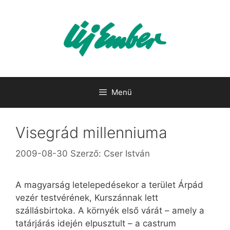
Kilépés
a
tartalomba
Menü
Visegrád millenniuma
2009-08-30
Szerző:
Cser István
A magyarság letelepedésekor a terület Árpád
vezér testvérének, Kurszánnak lett
szállásbirtoka. A környék első várát – amely a
tatárjárás idején elpusztult – a castrum