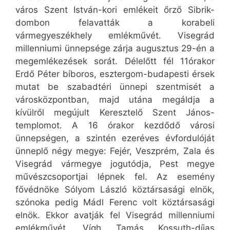
város Szent István-kori emlékeit őrző Sibrik-
dombon felavatták a korabeli
vármegyeszékhely emlékművét. Visegrád
millenniumi ünnepsége zárja augusztus 29-én a
megemlékezések sorát. Délelőtt fél 11órakor
Erdő Péter bíboros, esztergom-budapesti érsek
mutat be szabadtéri ünnepi szentmisét a
városközpontban, majd utána megáldja a
kívülről megújult Keresztelő Szent János-
templomot. A 16 órakor kezdődő városi
ünnepségen, a szintén ezeréves évfordulóját
ünneplő négy megye: Fejér, Veszprém, Zala és
Visegrád vármegye jogutódja, Pest megye
művészcsoportjai lépnek fel. Az esemény
fővédnöke Sólyom László köztársasági elnök,
szónoka pedig Mádl Ferenc volt köztársasági
elnök. Ekkor avatják fel Visegrád millenniumi
emlékművét, Vígh Tamás Kossuth-díjas