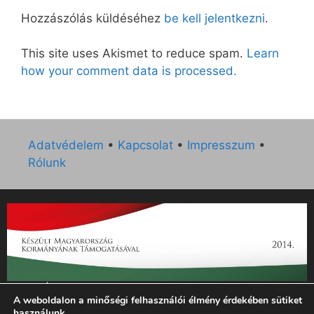
Hozzászólás küldéséhez
be kell jelentkezni
.
This site uses Akismet to reduce spam.
Learn
how your comment data is processed.
Adatvédelem
•
Kapcsolat
•
Impresszum
•
Rólunk
„Az Új Ember katolikus hetilap 2014. évi működésének
A weboldalon a minőségi felhasználói élmény érdekében sütiket
támogatását az EGYH-KCP-14-P-0121 sz. támogatási
használunk.