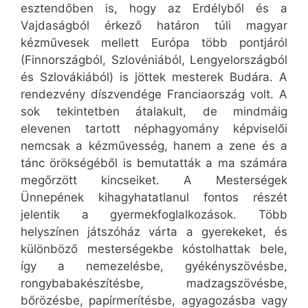
esztendőben is, hogy az Erdélyből és a
Vajdaságból érkező határon túli magyar
kézművesek mellett Európa több pontjáról
(Finnországból, Szlovéniából, Lengyelországból
és Szlovákiából) is jöttek mesterek Budára. A
rendezvény díszvendége Franciaország volt. A
sok tekintetben átalakult, de mindmáig
elevenen tartott néphagyomány képviselői
nemcsak a kézművesség, hanem a zene és a
tánc örökségéből is bemutatták a ma számára
megőrzött kincseiket. A Mesterségek
Ünnepének kihagyhatatlanul fontos részét
jelentik a gyermekfoglalkozások. Több
helyszínen játszóház várta a gyerekeket, és
különböző mesterségekbe kóstolhattak bele,
így a nemezelésbe, gyékényszövésbe,
rongybabakészítésbe, madzagszövésbe,
bőrözésbe, papírmerítésbe, agyagozásba vagy