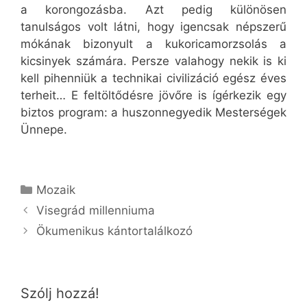
a korongozásba. Azt pedig különösen
tanulságos volt látni, hogy igencsak népszerű
mókának bizonyult a kukoricamorzsolás a
kicsinyek számára. Persze valahogy nekik is ki
kell pihenniük a technikai civilizáció egész éves
terheit… E feltöltődésre jövőre is ígérkezik egy
biztos program: a huszonnegyedik Mesterségek
Ünnepe.
Kategória
Mozaik
Visegrád millenniuma
Ökumenikus kántortalálkozó
Szólj hozzá!