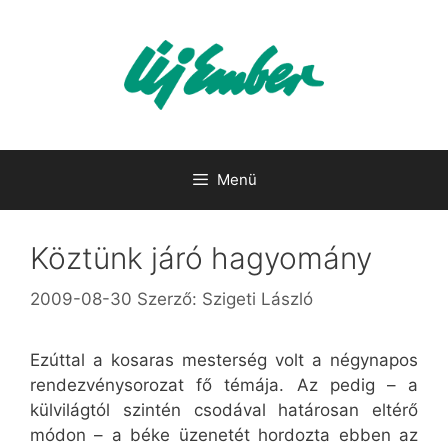
Kilépés
a
tartalomba
Menü
Köztünk járó hagyomány
2009-08-30
Szerző:
Szigeti László
Ezúttal a kosaras mesterség volt a négynapos
rendezvénysorozat fő témája. Az pedig – a
külvilágtól szintén csodával határosan eltérő
módon – a béke üzenetét hordozta ebben az