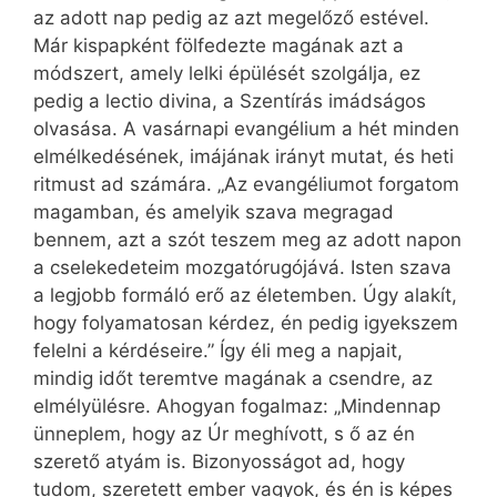
az adott nap pedig az azt megelőző estével.
Már kispapként fölfedezte magának azt a
módszert, amely lelki épülését szolgálja, ez
pedig a lectio divina, a Szentírás imádságos
olvasása. A vasárnapi evangélium a hét minden
elmélkedésének, imájának irányt mutat, és heti
ritmust ad számára. „Az evangéliumot forgatom
magamban, és amelyik szava megragad
bennem, azt a szót teszem meg az adott napon
a cselekedeteim mozgatórugójává. Isten szava
a legjobb formáló erő az életemben. Úgy alakít,
hogy folyamatosan kérdez, én pedig igyekszem
felelni a kérdéseire.” Így éli meg a napjait,
mindig időt teremtve magának a csendre, az
elmélyülésre. Ahogyan fogalmaz: „Mindennap
ünneplem, hogy az Úr meghívott, s ő az én
szerető atyám is. Bizonyosságot ad, hogy
tudom, szeretett ember vagyok, és én is képes