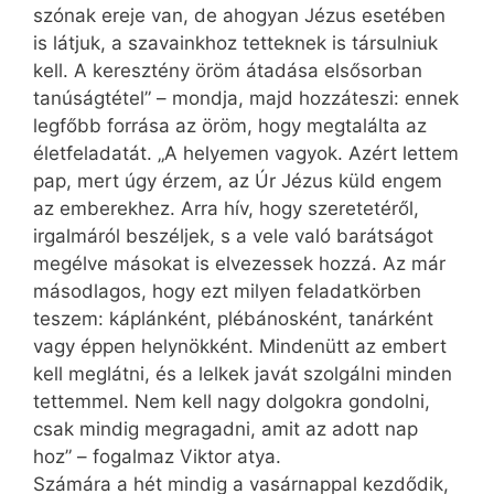
szónak ereje van, de ahogyan Jézus esetében
is látjuk, a szavainkhoz tetteknek is társulniuk
kell. A keresztény öröm átadása elsősorban
tanúságtétel” – mondja, majd hozzáteszi: ennek
legfőbb forrása az öröm, hogy megtalálta az
életfeladatát. „A helyemen vagyok. Azért lettem
pap, mert úgy érzem, az Úr Jézus küld engem
az emberekhez. Arra hív, hogy szeretetéről,
irgalmáról beszéljek, s a vele való barátságot
megélve másokat is elvezessek hozzá. Az már
másodlagos, hogy ezt milyen feladatkörben
teszem: káplánként, plébánosként, tanárként
vagy éppen helynökként. Mindenütt az embert
kell meglátni, és a lelkek javát szolgálni minden
tettemmel. Nem kell nagy dolgokra gondolni,
csak mindig megragadni, amit az adott nap
hoz” – fogalmaz Viktor atya.
Számára a hét mindig a vasárnappal kezdődik,