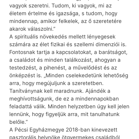
vagyok szeretni. Tudom, ki vagyok, mi az
életem értelme és igazsága, s tudom, hogy
mindennap, amikor felkelek, az ő szeretetére
akarok válaszolni.”
A spirituális növekedés mellett lényegesek
számára az élet fizikai és szellemi dimenziói is.
Fontosnak tartja a kapcsolatokat, a barátságot,
a családot és minden találkozást, ahogyan a
testedzést, a pihenést, a művelődést és az
önképzést is. „Minden cselekedetünk lehetőség
arra, hogy megújuljunk a szeretetben.
Tanítványnak kell maradnunk. Ajándék a
meghívottságunk, de ez a mindennapokban
feladattá válik. Minden helyzetben úgy kell jelen
lennünk, hogy figyeljük arra, mit tanulhatunk
belőle.”
A Pécsi Egyházmegye 2018-ban kinevezett
pasztorális helynöke ötgyermekes családból