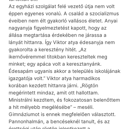
Az egyházi szolgálat felé vezető útja nem volt
éppen egyenes vonalú. A család a szocializmus
éveiben nem élt gyakorló vallásos életet. Anyai
nagyanyja figyelmeztetést kapott, hogy az
állása megtartása érdekében ne járassa a
lányát hittanra. Így Viktor atya édesanyja nem
gyakorolta a keresztény hitét. „Az
ikernővéremmel titokban kereszteltek meg
minket; egy apáca volt a keresztanyánk.
Édesapám ugyan­is akkor a település iskolájának
igazgatója volt.” Viktor atya harmadikos
korában kezdett hittanra járni. „Rögtön
megérintett mindaz, amit ott hallottam.
Ministrálni kezdtem, és fokozatosan belenőttem
a hit mélyebb megélésébe” – meséli.
Gimnáziumot is ennek megfelelően választott.
Pannonhalmán, a bencéseknél tanult, és az
érettségi után rögtön jelentkezett a