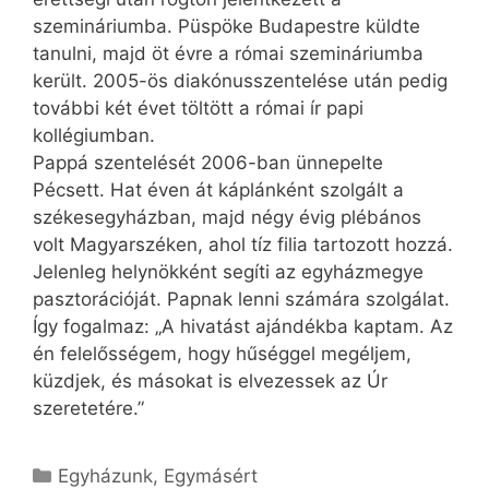
szemináriumba. Püspöke Budapestre küldte
tanulni, majd öt évre a római szemináriumba
került. 2005-ös diakónusszentelése után pedig
további két évet töltött a római ír papi
kollégiumban.
Pappá szentelését 2006-ban ünnepelte
Pécsett. Hat éven át káplánként szolgált a
székesegyházban, majd négy évig plébános
volt Magyarszéken, ahol tíz filia tartozott hozzá.
Jelenleg helynökként segíti az egyházmegye
pasztorációját. Papnak lenni számára szolgálat.
Így fogalmaz: „A hivatást ajándékba kaptam. Az
én felelősségem, hogy hűséggel megéljem,
küzdjek, és másokat is elvezessek az Úr
szeretetére.”
Kategória
Egyházunk
,
Egymásért