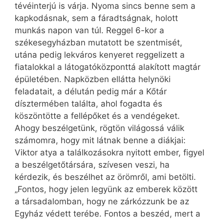
tévéinterjú is várja. Nyoma sincs benne sem a
kapkodásnak, sem a fáradtságnak, holott
munkás napon van túl. Reggel 6-kor a
székesegyházban mutatott be szentmisét,
utána pedig lekváros kenyeret reggelizett a
fiatalokkal a látogatóközponttá alakított magtár
épületében. Napközben ellátta helynöki
feladatait, a délután pedig már a Kőtár
dísztermében találta, ahol fogadta és
köszöntötte a fellépőket és a vendégeket.
Ahogy beszélgetünk, rögtön világossá válik
számomra, hogy mit látnak benne a diákjai:
Viktor atya a találkozásokra nyitott ember, figyel
a beszélgetőtársára, szívesen veszi, ha
kérdezik, és beszélhet az örömről, ami betölti.
„Fontos, hogy jelen legyünk az emberek között
a társadalomban, hogy ne zárkózzunk be az
Egyház védett terébe. Fontos a beszéd, mert a