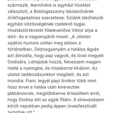
származik. Ikernővére is egyházi hivatást
választott, a Boldogasszony Iskolanővérek
örökfogadalmas szerzetese. Szüleik lakóhelyük
egyházi közösségének cselekvő tagjai.
Hivatástörténetét fölelevenítve Viktor atya a
déd- és a nagyanyjáról mesél. „A Jóisten
sajátos humora csillan meg ebben a
történetben. Dédnagyanyám a halálos ágyán
azt álmodta, hogy pap vagyok, és lóval megyek
Godisára. Lehajolok hozzá, felveszem magam
mellé a nyeregbe, és miseborral kínálom. Az
utolsó találkozásunkkor megölelt, és azt
mondta: Fiam, legyél pap! Amikor több mint
húsz évvel a halála után kineveztek
plébánosnak, megdöbbenve értesültem arról,
hogy Godisa lett az egyik filiám. A kinevezésem
körüli napokban pedig éppen lovasfesztivált
tartottak ott.”