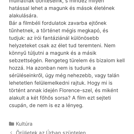
múlhatnak döntéseink, s mindez milyen
hatással lehet a magunk és mások életének
alakulására.
Bár a filmbéli fordulatok zavarba ejtőnek
tűnhetnek, a történet mégis megkapó, és
tudjuk: az írói fantáziánál különösebb
helyzeteket csak az élet tud teremteni. Nem
könnyű túljutni a magunk és a másik
sebzettségén. Rengeteg türelem és bizalom kell
hozzá. Ha azonban nem is tudunk a
sérüléseinkről, úgy még nehezebb, vagy talán
lehetetlen felülemelkedni rajtuk. Hogy mi is
történt annak idején Florence-szel, és miként
alakult a két főhős sorsa? A film ezt sejteti
csupán, de nem is ez a lényeg.
Kategória
Kultúra
Örüljetek az Úrban szüntelen