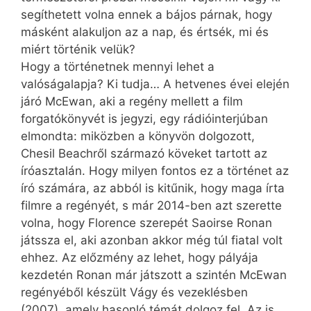
segíthetett volna ennek a bájos párnak, hogy
másként alakuljon az a nap, és értsék, mi és
miért történik velük?
Hogy a történetnek mennyi lehet a
valóságalapja? Ki tudja… A hetvenes évei elején
járó McEwan, aki a regény mellett a film
forgatókönyvét is jegyzi, egy rádióinterjúban
elmondta: miközben a könyvön dolgozott,
Chesil Beachről származó köveket tartott az
íróasztalán. Hogy milyen fontos ez a történet az
író számára, az abból is kitűnik, hogy maga írta
filmre a regényét, s már 2014-ben azt szerette
volna, hogy Florence szerepét Saoirse Ronan
játssza el, aki azonban akkor még túl fiatal volt
ehhez. Az előzmény az lehet, hogy pályája
kezdetén Ronan már játszott a szintén McEwan
regényéből készült Vágy és vezeklésben
(2007), amely hasonló témát dolgoz fel. Az is