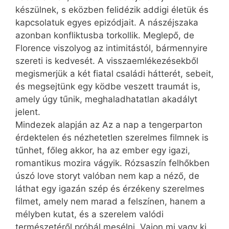
készülnek, s eközben felidézik addigi életük és
kapcsolatuk egyes epizódjait. A nászéjszaka
azonban konfliktusba torkollik. Meglepő, de
Florence viszolyog az intimitástól, bármennyire
szereti is kedvesét. A visszaemlékezésekből
megismerjük a két fiatal családi hátterét, sebeit,
és megsejtünk egy ködbe veszett traumát is,
amely úgy tűnik, meghaladhatatlan akadályt
jelent.
Mindezek alapján az Az a nap a tengerparton
érdektelen és nézhetetlen szerelmes filmnek is
tűnhet, főleg akkor, ha az ember egy igazi,
romantikus mozira vágyik. Rózsaszín felhőkben
úszó love storyt valóban nem kap a néző, de
láthat egy igazán szép és érzékeny szerelmes
filmet, amely nem marad a felszínen, hanem a
mélyben kutat, és a szerelem valódi
természetéről próbál mesélni. Vajon mi vagy ki