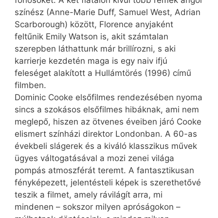
színész (Anne-Marie Duff, Samuel West, Adrian
Scarborough) között, Florence anyjaként
feltűnik Emily Watson is, akit számtalan
szerepben láthattunk már brillírozni, s aki
karrierje kezdetén maga is egy naiv ifjú
feleséget alakított a Hullámtörés (1996) című
filmben.
Dominic Cooke elsőfilmes rendezésében nyoma
sincs a szokásos elsőfilmes hibáknak, ami nem
meglepő, hiszen az ötvenes éveiben járó Cooke
elismert színházi direktor Londonban. A 60-as
évekbeli slágerek és a kiváló klasszikus művek
ügyes váltogatásával a mozi zenei világa
pompás atmoszférát teremt. A fantasztikusan
fényképezett, jelentésteli képek is szerethetővé
teszik a filmet, amely rávilágít arra, mi
mindenen – sokszor milyen apróságokon –