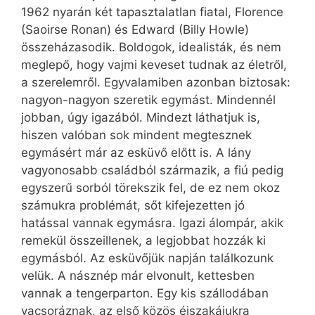
1962 nyarán két tapasztalatlan fiatal, Florence
(Saoirse Ronan) és Edward (Billy Howle)
összeházasodik. Boldogok, idealisták, és nem
meglepő, hogy vajmi keveset tudnak az életről,
a szerelemről. Egyvalamiben azonban biztosak:
nagyon-nagyon szeretik egymást. Mindennél
jobban, úgy igazából. Mindezt láthatjuk is,
hiszen valóban sok mindent megtesznek
egymásért már az esküvő előtt is. A lány
vagyonosabb családból származik, a fiú pedig
egyszerű sorból törekszik fel, de ez nem okoz
számukra problémát, sőt kifejezetten jó
hatással vannak egymásra. Igazi álompár, akik
remekül összeillenek, a legjobbat hozzák ki
egymásból. Az esküvőjük napján találkozunk
velük. A násznép már elvonult, kettesben
vannak a tengerparton. Egy kis szállodában
vacsoráznak, az első közös éjszakájukra