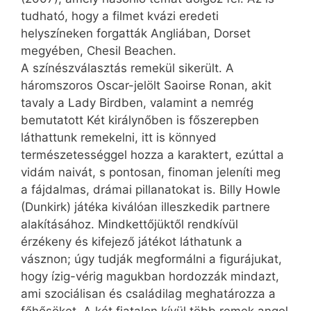
tudható, hogy a filmet kvázi eredeti
helyszíneken forgatták Angliában, Dorset
megyében, Chesil Beachen.
A színészválasztás remekül sikerült. A
háromszoros Oscar-jelölt Saoirse Ronan, akit
tavaly a Lady Birdben, valamint a nemrég
bemutatott Két királynőben is főszerepben
láthattunk remekelni, itt is könnyed
természetességgel hozza a karaktert, ezúttal a
vidám naivát, s pontosan, finoman jeleníti meg
a fájdalmas, drámai pillanatokat is. Billy Howle
(Dunkirk) játéka kiválóan illeszkedik partnere
alakításához. Mindkettőjüktől rendkívül
érzékeny és kifejező játékot láthatunk a
vásznon; úgy tudják megformálni a figurájukat,
hogy ízig-vérig magukban hordozzák mindazt,
ami szociálisan és családilag meghatározza a
főhősöket. A két fiatalon kívül több remek angol