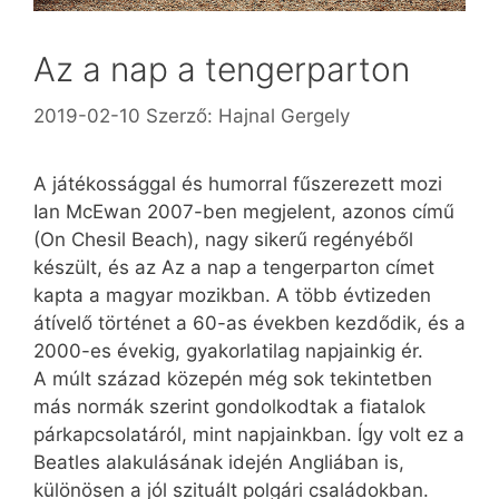
Az a nap a tengerparton
2019-02-10
Szerző:
Hajnal Gergely
A játékossággal és humorral fűszerezett mozi
Ian McEwan 2007-ben megjelent, azonos című
(On Chesil Beach), nagy sikerű regényéből
készült, és az Az a nap a tengerparton címet
kapta a magyar mozikban. A több évtizeden
átívelő történet a 60-as években kezdődik, és a
2000-es évekig, gyakorlatilag napjainkig ér.
A múlt század közepén még sok tekintetben
más normák szerint gondolkodtak a fiatalok
párkapcsolatáról, mint napjainkban. Így volt ez a
Beatles alakulásának idején Angliában is,
különösen a jól szituált polgári családokban.