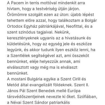
A Pacem in terris mottóval mindenkit arra
hívtam, hogy a testvériség útján járjon.
Örömömre szolgált ezen az úton: újabb lépést
tehettem előre azzal, hogy találkoztam a Bolgár
Ortodox Egyház pátriárkájával, Neofittal, és a
szent szinódus tagjaival. Nekünk,
keresztényeknek ugyanis az a hivatásunk és
küldetésünk, hogy az egység jele és eszköze
legyünk, és akkor tudunk ilyen eszköz lenni, ha
a Szentlélek segítségével azt, ami összeköt
bennünket, eléje helyezzük annak, ami
elválasztott vagy még ma is elválaszt
bennünket.
A mostani Bulgária egyike a Szent Cirill és
Metód által evangelizált földeknek. Szent II.
János Pál Szent Benedek mellé Európa
társvédőszentjeinek nevezte ki őket. Szófiában,
a Névai Szent Sándor patriarkális