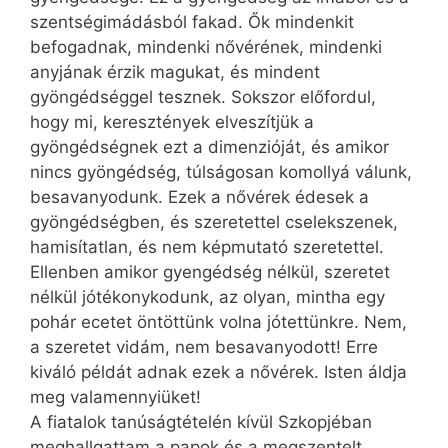
szentségimádásból fakad. Ők mindenkit
befogadnak, mindenki nővérének, mindenki
anyjának érzik magukat, és mindent
gyöngédséggel tesznek. Sokszor előfordul,
hogy mi, keresztények elveszítjük a
gyöngédségnek ezt a dimenzióját, és amikor
nincs gyöngédség, túlságosan komollyá válunk,
besavanyodunk. Ezek a nővérek édesek a
gyöngédségben, és szeretettel cselekszenek,
hamisítatlan, és nem képmutató szeretettel.
Ellenben amikor gyengédség nélkül, szeretet
nélkül jótékonykodunk, az olyan, mintha egy
pohár ecetet öntöttünk volna jótettünkre. Nem,
a szeretet vidám, nem besavanyodott! Erre
kiváló példát adnak ezek a nővérek. Isten áldja
meg valamennyiüket!
A fiatalok tanúságtételén kívül Szkopjéban
meghallgattam a papok és a megszentelt