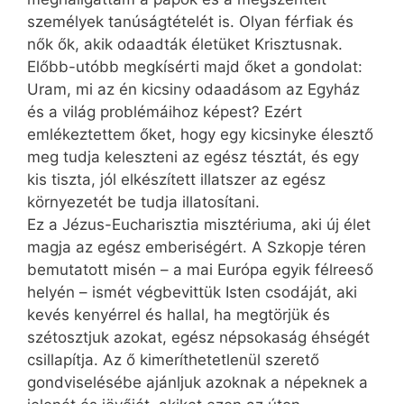
személyek tanúságtételét is. Olyan férfiak és
nők ők, akik odaadták életüket Krisztusnak.
Előbb-utóbb megkísérti majd őket a gondolat:
Uram, mi az én kicsiny odaadásom az Egyház
és a világ problémáihoz képest? Ezért
emlékeztettem őket, hogy egy kicsinyke élesztő
meg tudja keleszteni az egész tésztát, és egy
kis tiszta, jól elkészített illatszer az egész
környezetét be tudja illatosítani.
Ez a Jézus-Eucharisztia misztériuma, aki új élet
magja az egész emberiségért. A Szkopje téren
bemutatott misén – a mai Európa egyik félreeső
helyén – ismét végbevittük Isten csodáját, aki
kevés kenyérrel és hallal, ha megtörjük és
szétosztjuk azokat, egész népsokaság éhségét
csillapítja. Az ő kimeríthetetlenül szerető
gondviselésébe ajánljuk azoknak a népeknek a