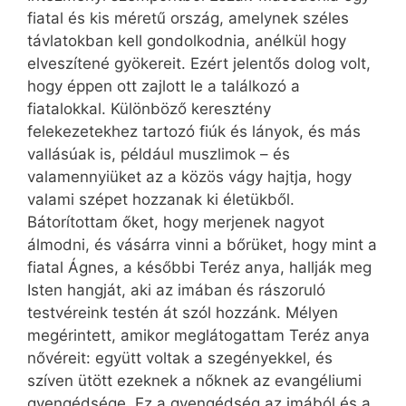
fiatal és kis méretű ország, amelynek széles
távlatokban kell gondolkodnia, anélkül hogy
elveszítené gyökereit. Ezért jelentős dolog volt,
hogy éppen ott zajlott le a találkozó a
fiatalokkal. Különböző keresztény
felekezetekhez tartozó fiúk és lányok, és más
vallásúak is, például muszlimok – és
valamennyiüket az a közös vágy hajtja, hogy
valami szépet hozzanak ki életükből.
Bátorítottam őket, hogy merjenek nagyot
álmodni, és vásárra vinni a bőrüket, hogy mint a
fiatal Ágnes, a későbbi Teréz anya, hallják meg
Isten hangját, aki az imában és rászoruló
testvéreink testén át szól hozzánk. Mélyen
megérintett, amikor meglátogattam Teréz anya
nővéreit: együtt voltak a szegényekkel, és
szíven ütött ezeknek a nőknek az evangéliumi
gyengédsége. Ez a gyengédség az imából és a