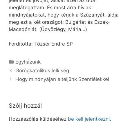
jelenét és jövőjét, akiket ezen az úton
meglátogattam. És most arra hívlak
mindnyájatokat, hogy kérjük a Szűzanyát, áldja
meg ezt a két országot: Bulgáriát és Észak-
Macedóniát. (Üdvözlégy, Mária…)
Fordította: Tőzsér Endre SP
Kategória
Egyházunk
Görögkatolikus lelkiség
Hogy mindnyájan elteljünk Szentlélekkel
Szólj hozzá!
Hozzászólás küldéséhez
be kell jelentkezni
.