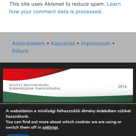
This site uses Akismet to reduce spam.
Learn
how your comment data is processed.
Adatvédelem
•
Kapcsolat
•
Impresszum
•
Rólunk
„Az Új Ember katolikus hetilap 2014. évi működésének
A weboldalon a minőségi felhasználói élmény érdekében sütiket
támogatását az EGYH-KCP-14-P-0121 sz. támogatási
használunk.
szerződés keretében 3 000 000 Ft összegben támogatta az
You can find out more about which cookies we are using or
Emberi Erőforrások Minisztériuma.”
switch them off in
settings
.