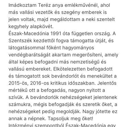
Imádkoztam Teréz anya emlékművénél, ahol
más vallási vezetők és szegény emberek is
jelen voltak, majd megáldottam a neki szentelt
kegyhely alapkövét.
Észak-Macedónia 1991 óta független ország. A
Szentszék kezdettől fogva támogatta útját, és
látogatásommal főként hagyományos
vendégbarátságát akartam megerősíteni, amely
által képes befogadni más nemzetiségű és
vallású embereket. Elkötelezetten befogadott
és támogatott sok bevándorlót és menekültet a
2015-ös, 2016-os kritikus időszakban. Jelentős
mértékű ott a befogadás, nagyon nyitott a
szívük. A bevándorlók nehéz­ségeket jelentenek
számukra, mégis befogadják és szeretik őket, a
nehézségeket pedig megoldják. Nagy jótette ez
annak a népnek. Tapsoljuk meg őket!
Intézményi szempontból Észak-Macedónia egy