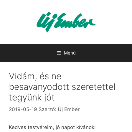
Kilépés
a
tartalomba
Menü
Vidám, és ne
besavanyodott szeretettel
tegyünk jót
2019-05-19
Szerző:
Új Ember
Kedves testvéreim, jó napot kívánok!