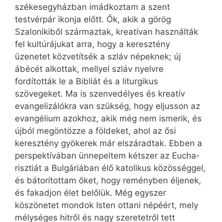
székesegyházban imádkoztam a szent
testvérpár ikonja előtt. Ők, akik a görög
Szalonikiből származtak, kreatívan használták
fel kultúrájukat arra, hogy a keresztény
üzenetet közvetítsék a szláv népeknek; új
ábécét alkottak, mellyel szláv nyelvre
fordították le a Bibliát és a liturgikus
szövegeket. Ma is szenvedélyes és kreatív
evangelizálókra van szükség, hogy eljusson az
evangélium azokhoz, akik még nem ismerik, és
újból megöntözze a földeket, ahol az ősi
keresztény gyökerek már elszáradtak. Ebben a
perspektívában ünnepeltem kétszer az Eu­cha­
risztiát a Bulgáriában élő katolikus közösséggel,
és bátorítottam őket, hogy reményben éljenek,
és fakadjon élet belőlük. Még egyszer
köszönetet mondok Isten ottani népéért, mely
mélységes hitről és nagy szeretetről tett