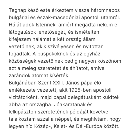
Tegnap késő este érkeztem vissza háromnapos
bulgáriai és észak-macedóniai apostoli utamról.
Hálát adok Istennek, amiért megadta nekem e
látogatások lehetőségét, és ismételten
kifejezem hálámat a két ország állami
vezetőinek, akik szívélyesen és nyitottan
fogadtak. A püspököknek és az egyházi
közösségek vezetőinek pedig nagyon köszönöm
azt a meleg szeretetet és áhítatot, amivel
zarándoklatomat kísérték.
Bulgáriában Szent XXIII. János pápa élő
emlékezete vezetett, akit 1925-ben apostoli
vizitátorként, majd pápai delegátusként küldtek
abba az országba. Jóakaratának és
lelkipásztori szeretetének példáját követve
találkoztam azzal a néppel, és meghívtam, hogy
legyen híd Közép-, Kelet- és Dél-Európa között.