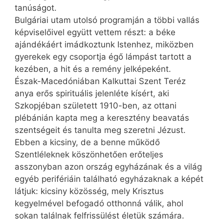
tanúságot.
Bulgáriai utam utolsó programján a többi vallás
képviselőivel együtt vettem részt: a béke
ajándékáért imádkoztunk Istenhez, miközben
gyerekek egy csoportja égő lámpást tartott a
kezében, a hit és a remény jelképeként.
Észak-Macedóniában Kalkuttai Szent Teréz
anya erős spirituális jelenléte kísért, aki
Szkopjéban született 1910-ben, az ottani
plébánián kapta meg a keresztény beavatás
szentségeit és tanulta meg szeretni Jézust.
Ebben a kicsiny, de a benne működő
Szentléleknek köszönhetően erőteljes
asszonyban azon ország egyházának és a világ
egyéb perifériáin található egyházaknak a képét
látjuk: kicsiny közösség, mely Krisztus
kegyelmével befogadó otthonná válik, ahol
sokan találnak felfrissülést életük számára.