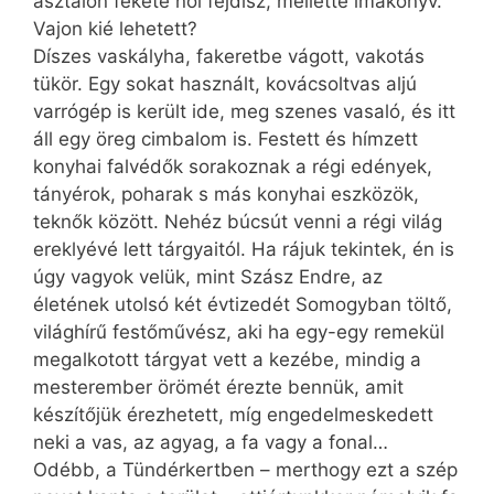
asztalon fekete női fejdísz, mellette imakönyv.
Vajon kié lehetett?
Díszes vaskályha, fakeretbe vágott, vakotás
tükör. Egy sokat használt, kovácsoltvas aljú
varrógép is került ide, meg szenes vasaló, és itt
áll egy öreg cimbalom is. Festett és hímzett
konyhai falvédők sorakoznak a régi edények,
tányérok, poharak s más konyhai eszközök,
teknők között. Nehéz búcsút venni a régi világ
ereklyévé lett tárgyaitól. Ha rájuk tekintek, én is
úgy vagyok velük, mint Szász Endre, az
életének utolsó két évtizedét Somogyban töltő,
világhírű festőművész, aki ha egy-egy remekül
megalkotott tárgyat vett a kezébe, mindig a
mesterember örömét érezte bennük, amit
készítőjük érezhetett, míg engedelmeskedett
neki a vas, az agyag, a fa vagy a fonal…
Odébb, a Tündérkertben – merthogy ezt a szép