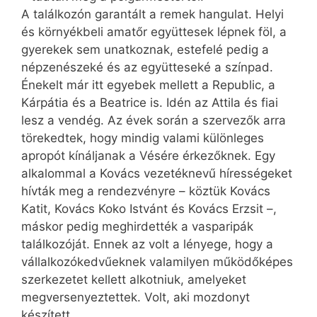
A találkozón garantált a remek hangulat. Helyi
és környékbeli amatőr együttesek lépnek föl, a
gyerekek sem unatkoznak, estefelé pedig a
népzenészeké és az együtteseké a színpad.
Énekelt már itt egyebek mellett a Republic, a
Kárpátia és a Beatrice is. Idén az Attila és fiai
lesz a vendég. Az évek során a szervezők arra
törekedtek, hogy mindig valami különleges
apropót kínáljanak a Vésére érkezőknek. Egy
alkalommal a Kovács vezetéknevű hírességeket
hívták meg a rendezvényre – köztük Kovács
Katit, Kovács Koko Istvánt és Kovács Erzsit –,
máskor pedig meghirdették a vasparipák
találkozóját. Ennek az volt a lényege, hogy a
vállal­kozóked­vűek­nek valamilyen működőképes
szerkezetet kellett alkotniuk, amelyeket
megversenyeztettek. Volt, aki mozdonyt
készített…