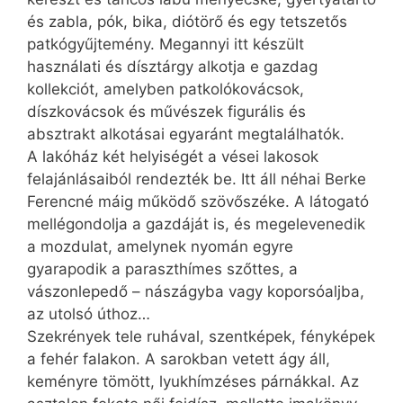
és zabla, pók, bika, diótörő és egy tetszetős
patkógyűjtemény. Megannyi itt készült
használati és dísztárgy alkotja e gazdag
kollekciót, amelyben patkolókovácsok,
díszkovácsok és művészek figurális és
absztrakt alkotásai egyaránt megtalálhatók.
A lakóház két helyiségét a vései lakosok
felajánlásaiból rendezték be. Itt áll néhai Berke
Ferencné máig működő szövőszéke. A látogató
mellégondolja a gazdáját is, és megelevenedik
a mozdulat, amelynek nyomán egyre
gyarapodik a paraszthímes szőttes, a
vászonlepedő – nászágyba vagy koporsóaljba,
az utolsó úthoz…
Szekrények tele ruhával, szentképek, fényképek
a fehér falakon. A sarokban vetett ágy áll,
keményre tömött, lyukhímzéses párnákkal. Az