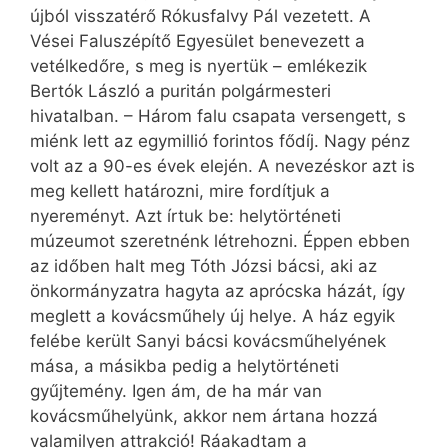
újból visszatérő Rókusfalvy Pál vezetett. A
Vései Faluszépítő Egyesület benevezett a
vetélkedőre, s meg is nyertük – emlékezik
Bertók László a puritán polgármesteri
hivatalban. – Három falu csapata versengett, s
miénk lett az egymillió forintos fődíj. Nagy pénz
volt az a 90-es évek elején. A nevezéskor azt is
meg kellett határozni, mire fordítjuk a
nyereményt. Azt írtuk be: helytörténeti
múzeumot szeretnénk létrehozni. Éppen ebben
az időben halt meg Tóth Józsi bácsi, aki az
önkormányzatra hagyta az aprócska házát, így
meglett a kovácsműhely új helye. A ház egyik
felébe került Sanyi bácsi kovácsműhelyének
mása, a másikba pedig a helytörténeti
gyűjtemény. Igen ám, de ha már van
kovácsműhelyünk, akkor nem ártana hozzá
valamilyen attrakció! Ráakadtam a