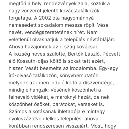
megtöri a helyi rendezvények zaja, köztük a
nagy vonzerőt jelentő kovácstalálkozók
forgataga. A 2002 óta hagyománnyá
nemesedett sokadalom messze röpíti Vése
nevét, vendégszeretetének hírét. Nem
véletlenül olvashatjuk a település névtábláján:
Ahova hazajönnek az ország kovácsai.
A község neves szülötte, Bertók László, Pécsett
élő Kossuth-díjas költő is sokat tett ezért,
hiszen Vését beemelte az irodalomba. Egy-egy
író-olvasó találkozón, könyvbemutatón,
melynek az innen induló költő a díszvendége,
mindig elhangzik: Vésének köszönheti a
felnevelő vidéket, e maroknyi hazát, de neki
köszönhet ősöket, barátokat, verseket is.
Számos alkotásának ihletadója e mintegy
nyolcszázötven lelkes település, ahova
korábban rendszeresen visszajárt. Most, hogy