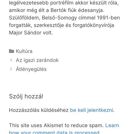
legélvezetesebb portréfilm akkor készült róla,
amikor még élt a Bertók fiúk édesanyja.
Szülőföldem, Belső-Somogy címmel 1991-ben
forgatták, szerkesztője és forgatókönyvírója
Major Sándor volt.
Kategória
Kultúra
Az igazi zarándok
Átlényegülés
Szólj hozzá!
Hozzászólás küldéséhez
be kell jelentkezni
.
This site uses Akismet to reduce spam.
Learn
how your comment data is processed.