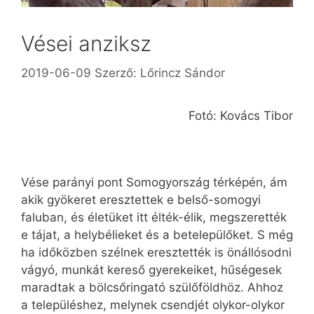
Vései anziksz
2019-06-09
Szerző:
Lőrincz Sándor
Fotó: Kovács Tibor
Vése parányi pont Somogyország térképén, ám
akik gyökeret eresztettek e belső-somogyi
faluban, és életüket itt élték-élik, megszerették
e tájat, a helybélieket és a betelepülőket. S még
ha időközben szélnek eresztették is önállósodni
vágyó, munkát kereső gyerekeiket, hűségesek
maradtak a bölcsőringató szülőföldhöz. Ahhoz
a településhez, melynek csendjét olykor-olykor