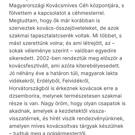
Magyarországi Kovácsmíves Céh központjára, s
fölvettem a kapcsolatot a céhmesterrel.
Megtudtam, hogy ők már korábban is
szerveztek kovács-összejöveteleket, de azok
szakmai tapasztalatcserék voltak. Mi többet, s
mást szerettünk volna; és ami létrejött, az –
sokak véleménye szerint – valóban egyedire
sikeredett. 2002-ben rendeztük meg először a
kovácsfesztivált, ami azóta kiterebélyesedett.
Jó néhány éve a határon túli, magyarok lakta
vidékekről, Erdélyből, Felvidékről,
Horvátországból is érkeznek kovácsok erre a
dzsemborira, melynek természetesen szakmai
része is van. Nagy öröm, hogy olyan csapatok is
akadnak, amelyek a kezdetektől vissza-
visszatérnek, és hírét viszik rendezvényünknek,
amelyen míves kovácsoltvas tárgyak készülnek
– tudtuk meg a polgármestertől.