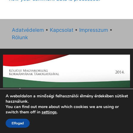
Adatvédelem
•
Kapcsolat
•
Impresszum
•
Rólunk
„Az Új Ember katolikus hetilap 2014. évi működésének
A weboldalon a minőségi felhasználói élmény érdekében sütiket
támogatását az EGYH-KCP-14-P-0121 sz. támogatási
használunk.
szerződés keretében 3 000 000 Ft összegben támogatta az
You can find out more about which cookies we are using or
Emberi Erőforrások Minisztériuma.”
switch them off in
settings
.
© 2026 Magyar Kurír - Új Ember
• Készült
GeneratePress
Elfogad