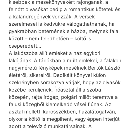
kisebbek a mesekönyvekért rajonganak, a
felnőtt olvasókat pedig a romantikus kötetek és
a kalandregények vonzzák. A versek
szerelmesei is kedvükre válogathatnának, ha
gyakrabban betérnének e házba, melynek falai
között – nem feledhetően – költő is
cseperedett…
A lakószoba állít emléket a ház egykori
lakójának. A tárlókban a múlt emlékei, a falakon
nagyméretű fényképek mesélnek Bertók László
életéről, sikereiről. Dedikált könyvei külön
szekrényben sorakozva várják, hogy az olvasók
kezébe kerüljenek. Íróasztal áll a szoba
közepén, rajta írógép, polgári miliőt teremtve a
falusi közegből kiemelkedő vései fiúnak. Az
asztal melletti karosszékben, hazalátogatván,
olykor a költő is megpihent, vagy éppen interjút
adott a televízió munkatársainak. A