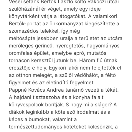
Vései sétánk Bertók László költő Rákóczi utcai
szülőházánál ér véget, amely egy ideje
könyvtárként várja a látogatókat. A valamikori
Bertók-portát az önkormányzat kiegészítette a
szomszédos telekkel, így még
méltóságteljesebben uralja a területet az utcára
merőleges gerincű, nyeregtetős, hagyományos
oromfalas épület, amelybe apró, mutatós
tornácon keresztül jutunk be. Három fiú útnak
eresztője e hely. Egykori lakói nem felejtették el
az otthon melegét, a szülői védőhálót, a féltő
figyelmet és az életindító fegyelmet.
Pappné Kovács Andrea tanárnő vezeti a tékát.
A hajdani tisztaszoba és a konyha falait
könyvespolcok borítják. S hogy mi a sláger? A
diákok leginkább a kötelező irodalmat és a
képes albumokat, valamint a
természettudományos köteteket kölcsönzik, a