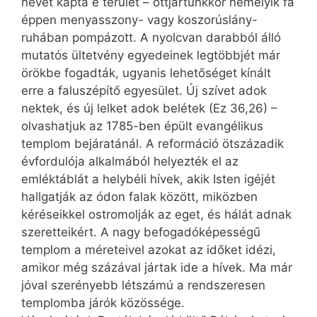
nevet kapta e terület – ottjártunkkor némelyik fa
éppen menyasszony- vagy koszorúslány-
ruhában pompázott. A nyolcvan darabból álló
mutatós ültetvény egyedeinek legtöbbjét már
örökbe fogadták, ugyanis lehetőséget kínált
erre a faluszépítő egyesület. Új szívet adok
nektek, és új lelket adok belétek (Ez 36,26) –
olvashatjuk az 1785-ben épült evangélikus
templom bejáratánál. A reformáció ötszázadik
évfordulója alkalmából helyezték el az
emléktáblát a helybéli hívek, akik Isten igéjét
hallgatják az ódon falak között, miközben
kéréseikkel ostromolják az eget, és hálát adnak
szeretteikért. A nagy befogadóképességű
templom a méreteivel azokat az időket idézi,
amikor még százával jártak ide a hívek. Ma már
jóval szerényebb létszámú a rendszeresen
templomba járók közössége.