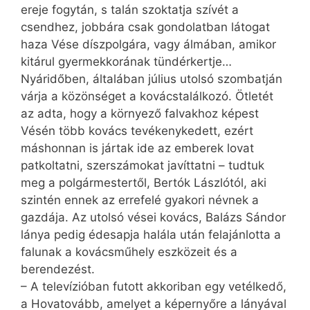
ereje fogytán, s talán szoktatja szívét a
csendhez, jobbára csak gondolatban látogat
haza Vése díszpolgára, vagy álmában, amikor
kitárul gyermekkorának tündérkertje…
Nyáridőben, általában július utolsó szombatján
várja a közönséget a kovácstalálkozó. Ötletét
az adta, hogy a környező falvakhoz képest
Vésén több kovács tevékenykedett, ezért
máshonnan is jártak ide az emberek lovat
patkoltatni, szerszámokat javíttatni – tudtuk
meg a polgármestertől, Bertók Lászlótól, aki
szintén ennek az errefelé gyakori névnek a
gazdája. Az utolsó vései kovács, Balázs Sándor
lánya pedig édesapja halála után felajánlotta a
falunak a kovácsműhely eszközeit és a
berendezést.
– A televízióban futott akkoriban egy vetélkedő,
a Hovatovább, amelyet a képernyőre a lányával