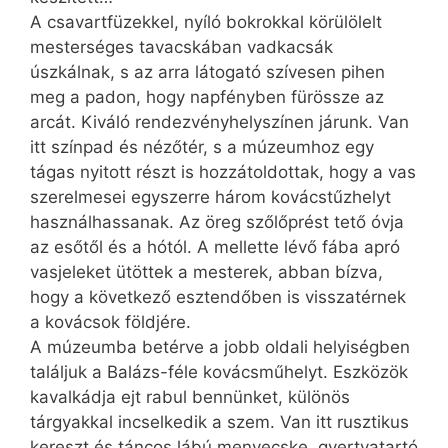
A csavartfüzekkel, nyíló bokrokkal körülölelt
mesterséges tavacskában vadkacsák
úszkálnak, s az arra látogató szívesen pihen
meg a padon, hogy napfényben fürössze az
arcát. Kiváló rendezvényhelyszínen járunk. Van
itt színpad és nézőtér, s a múzeumhoz egy
tágas nyitott részt is hozzátoldottak, hogy a vas
szerelmesei egyszerre három kovácstűzhelyt
használhassanak. Az öreg szőlőprést tető óvja
az esőtől és a hótól. A mellette lévő fába apró
vasjeleket ütöttek a mesterek, abban bízva,
hogy a következő esztendőben is visszatérnek
a kovácsok földjére.
A múzeumba betérve a jobb oldali helyiségben
találjuk a Balázs-féle kovácsműhelyt. Eszközök
kavalkádja ejt rabul bennünket, különös
tárgyakkal incselkedik a szem. Van itt rusztikus
kereszt és táncos lábú menyecske, gyertyatartó