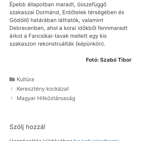
Épebb állapotban maradt, összefüggő
szakaszai Dormánd, Erdőtelek térségében és
Gödöllő határában láthatók, valamint
Debrecenben, ahol a korai időkből fennmaradt
árkot a Fancsikai-tavak mellett egy kis
szakaszon rekonstruálták (képünkön).
Fotó: Szabó Tibor
Kategória
Kultúra
Keresztény kockázat
Magyar Hitköztársaság
Szólj hozzá!