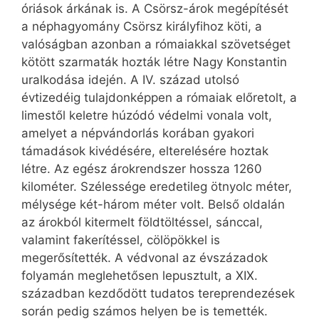
óriások árkának is. A Csörsz-árok megépítését
a néphagyomány Csörsz királyfihoz köti, a
valóságban azonban a rómaiakkal szövetséget
kötött szarmaták hozták létre Nagy Konstantin
uralkodása idején. A IV. század utolsó
évtizedéig tulajdonképpen a rómaiak előretolt, a
limestől keletre húzódó védelmi vonala volt,
amelyet a népvándorlás korában gyakori
támadások kivédésére, elterelésére hoztak
létre. Az egész árokrendszer hossza 1260
kilométer. Szélessége eredetileg ötnyolc méter,
mélysége két-három méter volt. Belső oldalán
az árokból kitermelt földtöltéssel, sánccal,
valamint fakerítéssel, cölöpökkel is
megerősítették. A védvonal az évszázadok
folyamán meglehetősen lepusztult, a XIX.
században kezdődött tudatos tereprendezések
során pedig számos helyen be is temették.