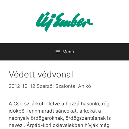
Kilépés
a
tartalomba
Menü
Védett védvonal
2012-10-12
Szerző:
Szalontai Anikó
A Csörsz-árkot, illetve a hozzá hasonló, régi
időkből fennmaradt sáncokat, árkokat a
népnyelv ördögároknak, ördögszántásnak is
nevezi. Árpád-kori oklevelekben hívják még