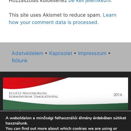
Hozzászólás küldéséhez
be kell jelentkezni
.
This site uses Akismet to reduce spam.
Learn
how your comment data is processed.
Adatvédelem
•
Kapcsolat
•
Impresszum
•
Rólunk
„Az Új Ember katolikus hetilap 2014. évi működésének
A weboldalon a minőségi felhasználói élmény érdekében sütiket
támogatását az EGYH-KCP-14-P-0121 sz. támogatási
használunk.
szerződés keretében 3 000 000 Ft összegben támogatta az
You can find out more about which cookies we are using or