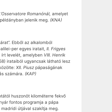
L’Osservatore Romanónál,
amelyet
r példányban jelenik meg.
(KNA)
tárat”. Ebből az alkalomból
lilei-per egyes iratait,
II. Frigyes
írt levelét, amelyben
VIII. Henrik
8) irataiból ugyancsak látható lesz
özölte:
XII. Piusz
pápaságának
ás számára.
(KAP)
otától huszonöt kilométerre fekvő
A nyár fontos programja a pápa
madridi útjával szakítja meg.