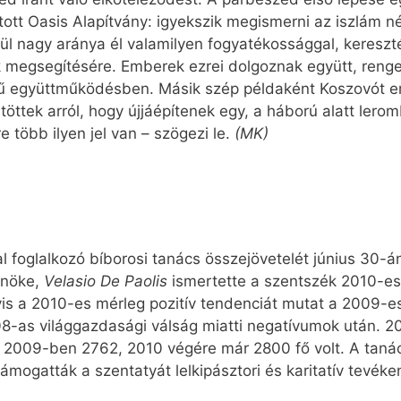
tott Oasis Alapítvány: igyekszik megismerni az iszlám n
nül nagy aránya él valamilyen fogyatékossággal, keres
ók megsegítésére. Emberek ezrei dolgoznak együtt, renge
ű együttműködésben. Másik szép példaként Koszovót em
tek arról, hogy újjáépítenek egy, a háború alatt lerom
e több ilyen jel van – szögezi le.
(MK)
foglalkozó bíborosi tanács összejövetelét június 30-án é
lnöke,
Velasio De Paolis
ismertette a szentszék 2010-e
yis a 2010-es mérleg pozitív tendenciát mutat a 2009-
08-as világgazdasági válság miatti negatívumok után. 2
2009-ben 2762, 2010 végére már 2800 fő volt. A taná
mogatták a szentatyát lelkipásztori és karitatív tevé