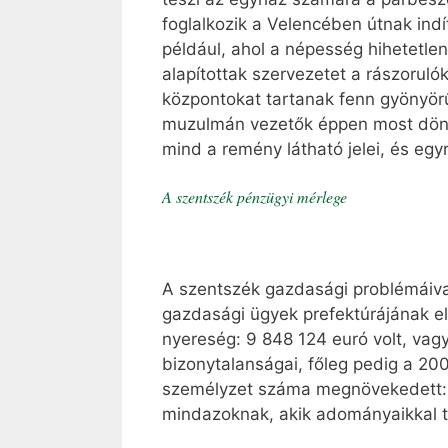
foglalkozik a Velencében útnak indí
például, ahol a népesség hihetetle
alapítottak szervezetet a rászorul
központokat tartanak fenn gyönyör
muzulmán vezetők éppen most döntöt
mind a remény látható jelei, és egyr
A szentszék pénzügyi mérlege
A szentszék gazdasági problémáival 
gazdasági ügyek prefektúrájának e
nyereség: 9 848 124 euró volt, vag
bizonytalanságai, főleg pedig a 20
személyzet száma megnövekedett: 
mindazoknak, akik adományaikkal tá