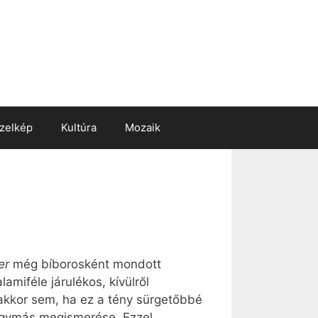
zelkép
Kultúra
Mozaik
er
még bíborosként mondott
amiféle járulékos, kívülről
 akkor sem, ha ez a tény sürgetőbbé
 egymás megismerése. Ezzel