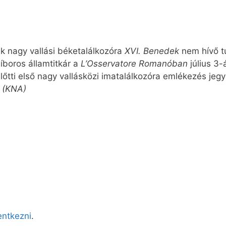
k nagy vallási béketalálkozóra
XVI. Benedek
nem hívő tu
íboros államtitkár a
L’Osservatore Romanóban
július 3
előtti első nagy vallásközi imatalálkozóra emlékezés jeg
.
(KNA)
lentkezni
.