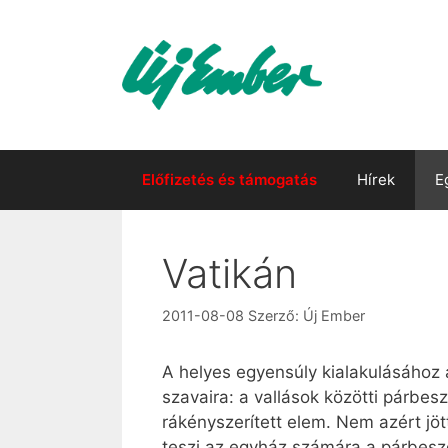
Kilépés
a
tartalomba
Előfizetés és támogatás
Hírek
E
Vatikán
2011-08-08
Szerző:
Új Ember
A helyes egyensúly kialakulásához
szavaira: a vallások közötti párbes
rákényszerített elem. Nem azért jö
teszi az egyház számára a párbesz