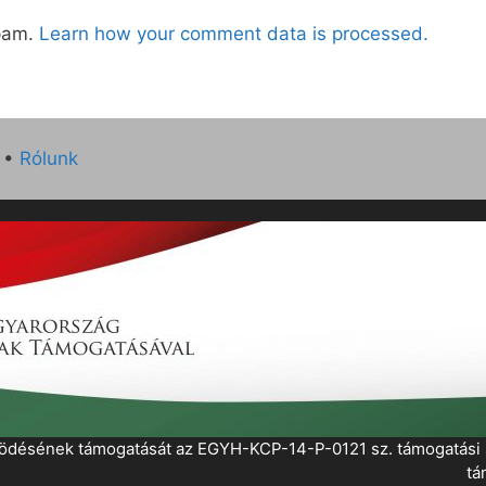
spam.
Learn how your comment data is processed.
•
Rólunk
működésének támogatását az EGYH-KCP-14-P-0121 sz. támogatás
tá