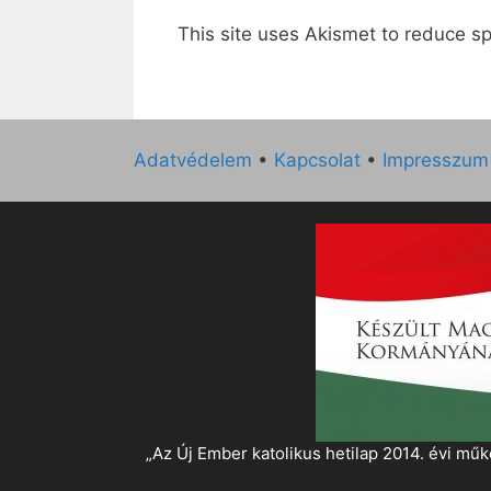
This site uses Akismet to reduce 
Adatvédelem
•
Kapcsolat
•
Impresszum
„Az Új Ember katolikus hetilap 2014. évi 