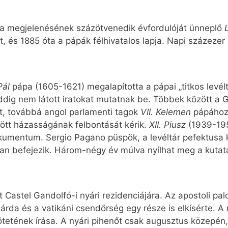
t a megjelenésének százötvenedik évfordulóját ünneplő
tt, és 1885 óta a pápák félhivatalos lapja. Napi százeze
Pál
pápa (1605-1621) megalapította a pápai „titkos levél
dig nem látott iratokat mutatnak be. Többek között a Ga
át, továbbá angol parlamenti tagok
VII. Kelemen
pápához 
tött házasságának felbontását kérik.
XII. Piusz
(1939-195
kumentum. Sergio Pagano püspök, a levéltár pefektusa k
n befejezik. Három-négy év múlva nyílhat meg a kutat
t Castel Gandolfó-i nyári rezidenciájára. Az apostoli pal
gárda és a vatikáni csendőrség egy része is elkísérte. 
tének írása. A nyári pihenőt csak augusztus közepén, 