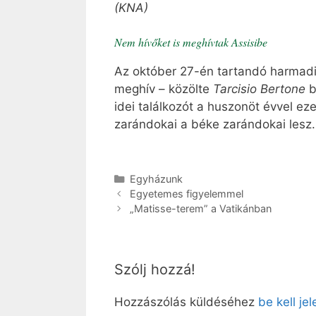
(KNA)
Nem hívőket is meghívtak Assisibe
Az október 27-én tartandó harmadi
meghív – közölte
Tarcisio Bertone
b
idei találkozót a huszonöt évvel ez
zarándokai a béke zarándokai lesz
Kategória
Egyházunk
Egyetemes figyelemmel
„Matisse-terem” a Vatikánban
Szólj hozzá!
Hozzászólás küldéséhez
be kell je