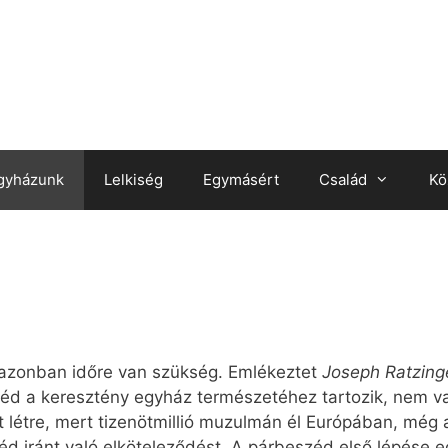
gyházunk
Lelkiség
Egymásért
Család
Kö
 azonban időre van szükség. Emlékeztet
Joseph Ratzing
zéd a keresztény egyház természetéhez tartozik, nem val
tt létre, mert tizenötmillió muzulmán él Európában, még
éd iránt való elköteleződést. A párbeszéd első lépése