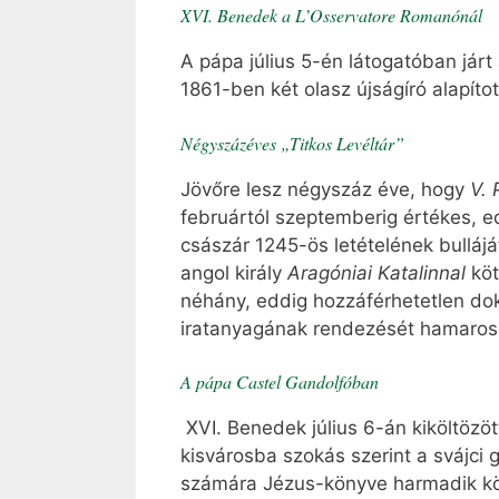
XVI. Benedek a L’Osservatore Romanónál
A pápa július 5-én látogatóban jár
1861-ben két olasz újságíró alapíto
Négyszázéves „Titkos Levéltár”
Jövőre lesz négyszáz éve, hogy
V. 
februártól szeptemberig értékes, ed
császár 1245-ös letételének bulláj
angol király
Aragóniai Katalinnal
kö
néhány, eddig hozzáférhetetlen do
iratanyagának rendezését hamarosa
A pápa Castel Gandolfóban
XVI. Benedek július 6-án kiköltözöt
kisvárosba szokás szerint a svájci 
számára Jézus-könyve harmadik köte