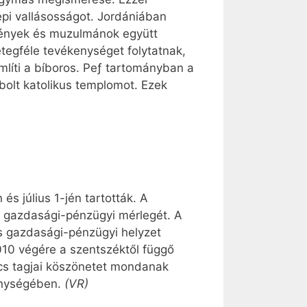
épi vallásosságot. Jordániában
ztények és muzulmánok együtt
tegféle tevékenységet folytatnak,
líti a bíboros. Peƒ tartományban a
bolt katolikus templomot. Ezek
s július 1-jén tartották. A
s gazdasági-pénzügyi mérlegét. A
es gazdasági-pénzügyi helyzet
010 végére a szentszéktől függő
cs tagjai köszönetet mondanak
kenységében.
(VR)