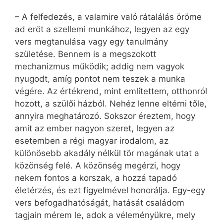
– A felfedezés, a valamire való rátalálás öröme
ad erőt a szellemi munkához, legyen az egy
vers megtanulása vagy egy tanulmány
születése. Bennem is a megszokott
mechanizmus működik; addig nem vagyok
nyugodt, amíg pontot nem teszek a munka
végére. Az értékrend, mint említettem, otthonról
hozott, a szülői házból. Nehéz lenne eltérni tőle,
annyira meghatározó. Sokszor éreztem, hogy
amit az ember nagyon szeret, legyen az
esetemben a régi magyar irodalom, az
különösebb akadály nélkül tör magának utat a
közönség felé. A közönség megérzi, hogy
nekem fontos a korszak, a hozzá tapadó
életérzés, és ezt figyelmével honorálja. Egy-egy
vers befogadhatóságát, hatását családom
tagjain mérem le, adok a véleményükre, mely