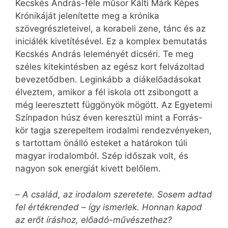
Kecskés András-féle műsor Kálti Márk Képes
Krónikáját jelenítette meg a krónika
szövegrészleteivel, a korabeli zene, tánc és az
iniciálék kivetítésével. Ez a komplex bemutatás
Kecskés András leleményét dicséri. Te meg
széles kitekintésben az egész kort felvázoltad
bevezetődben. Leginkább a diákelőadásokat
élveztem, amikor a fél iskola ott zsibongott a
még leeresztett függönyök mögött. Az Egyetemi
Színpadon húsz éven keresztül mint a Forrás-
kör tagja szerepeltem irodalmi rendezvényeken,
s tartottam önálló esteket a határokon túli
magyar irodalomból. Szép időszak volt, és
nagyon sok energiát kivett belőlem.
–
A család, az irodalom szeretete. Sosem adtad
fel értékrended – így ismerlek. Honnan kapod
az erőt íráshoz, előadó-művészethez?