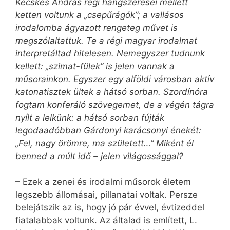
Kecskés András régi hangszeresei mellett
ketten voltunk a „csepűrágók”; a vallásos
irodalomba ágyazott rengeteg művet is
megszólaltattuk. Te a régi magyar irodalmat
interpretáltad hitelesen. Nemegyszer tudnunk
kellett: „szimat-fülek” is jelen vannak a
műsorainkon. Egyszer egy alföldi városban aktív
katonatisztek ültek a hátsó sorban. Szordínóra
fogtam konferáló szövegemet, de a végén tágra
nyílt a lelkünk: a hátsó sorban fújták
legodaadóbban Gárdonyi karácsonyi énekét:
„Fel, nagy örömre, ma született…” Miként él
benned a múlt idő – jelen világossággal?
– Ezek a zenei és irodalmi műsorok életem
legszebb állomásai, pillanatai voltak. Persze
belejátszik az is, hogy jó pár évvel, évtizeddel
fiatalabbak voltunk. Az általad is említett, L.