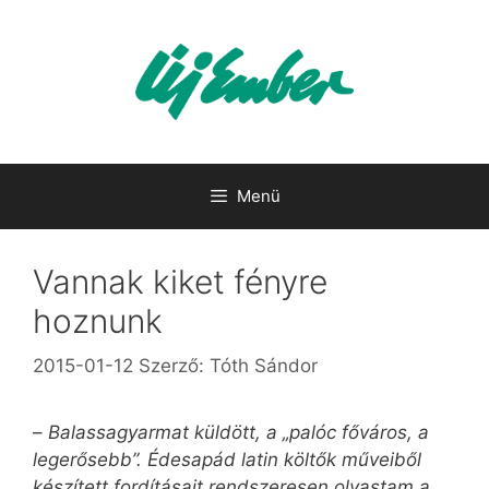
Kilépés
a
tartalomba
Menü
Vannak kiket fényre
hoznunk
2015-01-12
Szerző:
Tóth Sándor
–
Balassagyarmat küldött, a „palóc főváros, a
legerősebb”. Édesapád latin költők műveiből
készített fordításait rendszeresen olvastam a