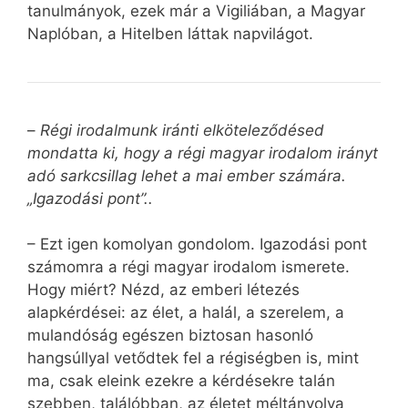
tanulmányok, ezek már a Vigiliában, a Magyar
Naplóban, a Hitelben láttak napvilágot.
–
Régi irodalmunk iránti elköteleződésed
mondatta ki, hogy a régi magyar irodalom irányt
adó sarkcsillag lehet a mai ember számára.
„Igazodási pont”..
– Ezt igen komolyan gondolom. Igazodási pont
számomra a régi magyar irodalom ismerete.
Hogy miért? Nézd, az emberi létezés
alapkérdései: az élet, a halál, a szerelem, a
mulandóság egészen biztosan hasonló
hangsúllyal vetődtek fel a régiségben is, mint
ma, csak eleink ezekre a kérdésekre talán
szebben, találóbban, az életet méltányolva