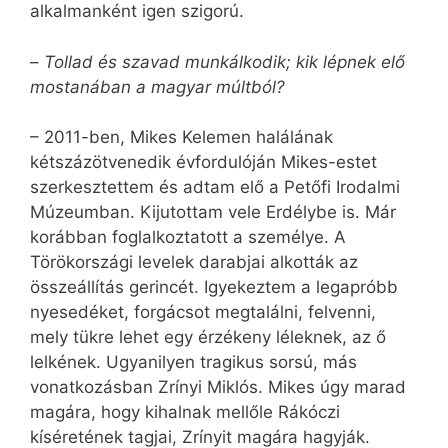
alkalmanként igen szigorú.
–
Tollad és szavad munkálkodik; kik lépnek elő
mostanában a magyar múltból?
– 2011-ben, Mikes Kelemen halálának
kétszázötvenedik évfordulóján Mikes-estet
szerkesztettem és adtam elő a Petőfi Irodalmi
Múzeumban. Kijutottam vele Erdélybe is. Már
korábban foglalkoztatott a személye. A
Törökországi levelek darabjai alkották az
összeállítás gerincét. Igyekeztem a legapróbb
nyesedéket, forgácsot megtalálni, felvenni,
mely tükre lehet egy érzékeny léleknek, az ő
lelkének. Ugyanilyen tragikus sorsú, más
vonatkozásban Zrínyi Miklós. Mikes úgy marad
magára, hogy kihalnak mellőle Rákóczi
kíséretének tagjai, Zrínyit magára hagyják.