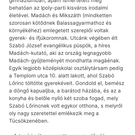
gimnáziumban, apám ismertetett meg
behatóan az Ipoly-parti kisváros irodalmi
életével. Madách és Mikszáth (mindketten
szorosan kötődnek Balassagyarmathoz és
környékéhez) emlegetett szereplői voltak
gyerek- és ifjúkoromnak. Utcánk végében élt
Szabó József evangélikus püspök, a híres
Madách-kutató, aki az ország legnagyobb
Madách-gyűjteményét mondhatta magáénak.
Egyik legjobb középiskolai osztálytársam pedig
a Templom utca 10. alatt lakott, ahol Szabó
Lőrinc töltötte gyerekéveit. Gondold el, bemész
a döngő kapualjba, a barátod házába, és az a
konyha és belőle nyíló két szoba fogad, mely
Szabó Lőrincnek volt egykor otthona, s melyről
oly nagy szeretettel emlékezik meg a
Tücsökzenében.