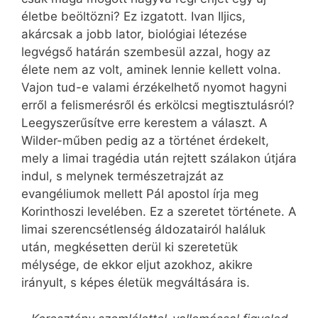
életbe beöltözni? Ez izgatott. Ivan Iljics,
akárcsak a jobb lator, biológiai létezése
legvégső határán szembesül azzal, hogy az
élete nem az volt, aminek lennie kellett volna.
Vajon tud-e valami érzékelhető nyomot hagyni
erről a felismerésről és erkölcsi megtisztulásról?
Leegyszerűsítve erre kerestem a választ. A
Wilder-műben pedig az a történet érdekelt,
mely a limai tragédia után rejtett szálakon útjára
indul, s melynek természetrajzát az
evangéliumok mellett Pál apostol írja meg
Korinthoszi levelében. Ez a szeretet története. A
limai szerencsétlenség áldozatairól haláluk
után, megkésetten derül ki szeretetük
mélysége, de ekkor eljut azokhoz, akikre
irányult, s képes életük megváltására is.