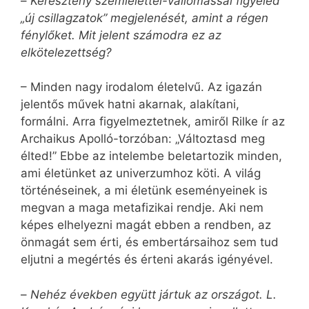
–
Keresztény szemlélettel-vallomással figyeled
„új csillagzatok” megjelenését, amint a régen
fénylőket. Mit jelent számodra ez az
elkötelezettség?
– Minden nagy irodalom életelvű. Az igazán
jelentős művek hatni akarnak, alakítani,
formálni. Arra figyelmeztetnek, amiről Rilke ír az
Archaikus Apolló-torzóban: „Változtasd meg
élted!” Ebbe az intelembe beletartozik minden,
ami életünket az univerzumhoz köti. A világ
történéseinek, a mi életünk eseményeinek is
megvan a maga metafizikai rendje. Aki nem
képes elhelyezni magát ebben a rendben, az
önmagát sem érti, és embertársaihoz sem tud
eljutni a megértés és érteni akarás igényével.
–
Nehéz években együtt jártuk az országot. L.