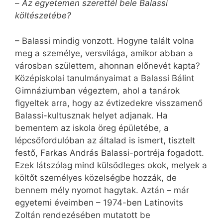
–
Az egyetemen szerettél bele Balassi
költészetébe?
– Balassi mindig vonzott. Hogyne talált volna
meg a személye, versvilága, amikor abban a
városban születtem, ahonnan előnevét kapta?
Középiskolai tanulmányaimat a Balassi Bálint
Gimnáziumban végeztem, ahol a tanárok
figyeltek arra, hogy az évtizedekre visszamenő
Balassi-kultusznak helyet adjanak. Ha
bementem az iskola öreg épületébe, a
lépcsőfordulóban az általad is ismert, tisztelt
festő, Farkas András Balassi-portréja fogadott.
Ezek látszólag mind külsődleges okok, melyek a
költőt személyes közelségbe hozzák, de
bennem mély nyomot hagytak. Aztán – már
egyetemi éveimben – 1974-ben Latinovits
Zoltán rendezésében mutatott be