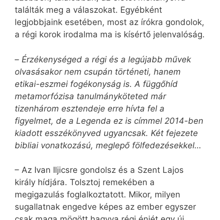
találták meg a válaszokat. Egyébként
legjobbjaink esetében, most az írókra gondolok,
a régi korok irodalma ma is kísértő jelenvalóság.
–
Érzékenységed a régi és a legújabb művek
olvasásakor nem csupán történeti, hanem
etikai-eszmei fogékonyság is. A függőhíd
metamorfózisa tanulmányköteted már
tizenhárom esztendeje erre hívta fel a
figyelmet, de a Legenda ez is címmel 2014-ben
kiadott esszékönyved ugyancsak. Két fejezete
bibliai vonatkozású, meglepő fölfedezésekkel…
– Az Ivan Iljicsre gondolsz és a Szent Lajos
király hídjára. Tolsztoj remekében a
megigazulás foglalkoztatott. Mikor, milyen
sugallatnak engedve képes az ember egyszer
csak maga mögött hagyva régi énjét egy új