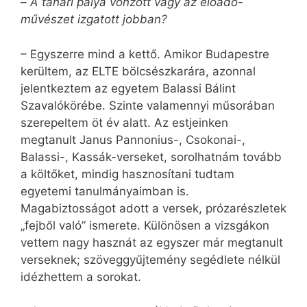
–
A tanári pálya vonzott vagy az előadó-
művészet izgatott jobban?
– Egyszerre mind a kettő. Amikor Budapestre
kerültem, az ELTE bölcsészkarára, azonnal
jelentkeztem az egyetem Balassi Bálint
Szavalókörébe. Szinte valamennyi műsorában
szerepeltem öt év alatt. Az estjeinken
megtanult Janus Pannonius-, Csokonai-,
Balassi-, Kassák-verseket, sorolhatnám tovább
a költőket, mindig hasznosítani tudtam
egyetemi tanulmányaimban is.
Magabiztosságot adott a versek, prózarészletek
„fejből való” ismerete. Különösen a vizsgákon
vettem nagy hasznát az egyszer már megtanult
verseknek; szöveggyűjtemény segédlete nélkül
idézhettem a sorokat.