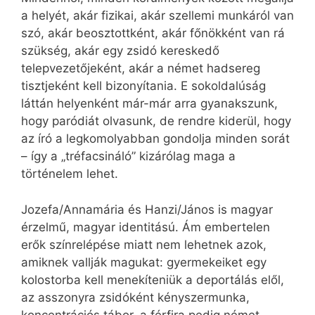
a helyét, akár fizikai, akár szellemi munkáról van
szó, akár beosztottként, akár főnökként van rá
szükség, akár egy zsidó kereskedő
telepvezetőjeként, akár a német hadsereg
tisztjeként kell bizonyítania. E sokoldalúság
láttán helyenként már-már arra gyanakszunk,
hogy paródiát olvasunk, de rendre kiderül, hogy
az író a legkomolyabban gondolja minden sorát
– így a „tréfacsináló” kizárólag maga a
történelem lehet.
Jozefa/Annamária és Hanzi/János is magyar
érzelmű, magyar identitású. Ám embertelen
erők színrelépése miatt nem lehetnek azok,
amiknek vallják magukat: gyermekeiket egy
kolostorba kell menekíteniük a deportálás elől,
az asszonyra zsidóként kényszermunka,
koncentrációs tábor, a férfira pedig német