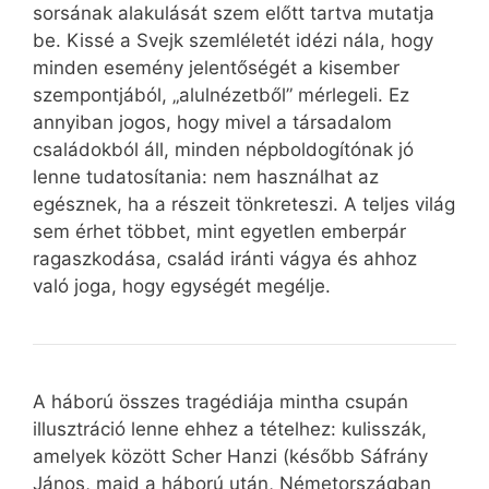
sorsának alakulását szem előtt tartva mutatja
be. Kissé a Svejk szemléletét idézi nála, hogy
minden esemény jelentőségét a kisember
szempontjából, „alulnézetből” mérlegeli. Ez
annyiban jogos, hogy mivel a társadalom
családokból áll, minden népboldogítónak jó
lenne tudatosítania: nem használhat az
egésznek, ha a részeit tönkreteszi. A teljes világ
sem érhet többet, mint egyetlen emberpár
ragaszkodása, család iránti vágya és ahhoz
való joga, hogy egységét megélje.
A háború összes tragédiája mintha csupán
illusztráció lenne ehhez a tételhez: kulisszák,
amelyek között Scher Hanzi (később Sáfrány
János, majd a háború után, Németországban