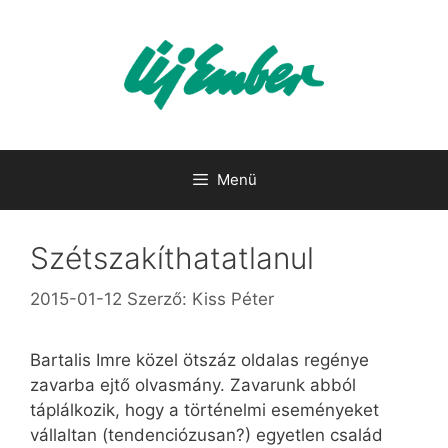
Kilépés
a
tartalomba
Menü
Szétszakíthatatlanul
2015-01-12
Szerző:
Kiss Péter
Bartalis Imre közel ötszáz oldalas regénye
zavarba ejtő olvasmány. Zavarunk abból
táplálkozik, hogy a történelmi eseményeket
vállaltan (tendenciózusan?) egyetlen család