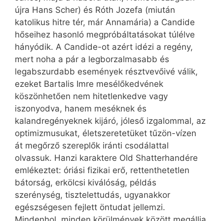
újra Hans Scher) és Róth Jozefa (miután
katolikus hitre tér, már Annamária) a Candide
hőseihez hasonló megpróbáltatásokat túlélve
hányódik. A Candide-ot azért idézi a regény,
mert noha a pár a legborzalmasabb és
legabszurdabb események résztvevőivé válik,
ezeket Bartalis Imre mesélőkedvének
köszönhetően nem hitetlenkedve vagy
iszonyodva, hanem meséknek és
kalandregényeknek kijáró, jóleső izgalommal, az
optimizmusukat, életszeretetüket tűzön-vízen
át megőrző szereplők iránti csodálattal
olvassuk. Hanzi karaktere Old Shatterhandére
emlékeztet: óriási fizikai erő, rettenthetetlen
bátorság, erkölcsi kiválóság, példás
szerénység, tisztelettudás, ugyanakkor
egészségesen fejlett öntudat jellemzi.
Mindenhol, minden körülmények között megállja