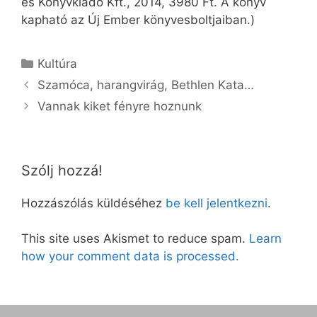
és Könyvkiadó Kft., 2014, 3980 Ft. A könyv
kapható az Új Ember könyvesboltjaiban.)
Kategória
Kultúra
Szamóca, harangvirág, Bethlen Kata…
Vannak kiket fényre hoznunk
Szólj hozzá!
Hozzászólás küldéséhez
be kell jelentkezni
.
This site uses Akismet to reduce spam.
Learn
how your comment data is processed.