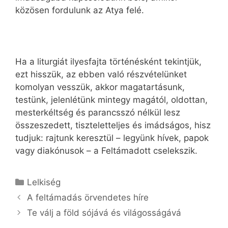
közösen fordulunk az Atya felé.
Ha a liturgiát ilyesfajta történésként tekintjük,
ezt hisszük, az ebben való részvételünket
komolyan vesszük, akkor magatartásunk,
testünk, jelenlétünk mintegy magától, oldottan,
mesterkéltség és parancsszó nélkül lesz
összeszedett, tiszteletteljes és imádságos, hisz
tudjuk: rajtunk keresztül – legyünk hívek, papok
vagy diakónusok – a Feltámadott cselekszik.
Kategória
Lelkiség
A feltámadás örvendetes híre
Te válj a föld sójává és világosságává