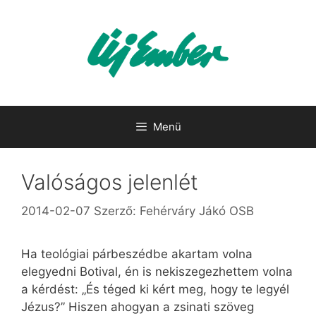
Kilépés
a
tartalomba
Menü
Valóságos jelenlét
2014-02-07
Szerző:
Fehérváry Jákó OSB
Ha teológiai párbeszédbe akartam volna
elegyedni Botival, én is nekiszegezhettem volna
a kérdést: „És téged ki kért meg, hogy te legyél
Jézus?” Hiszen ahogyan a zsinati szöveg