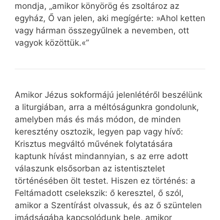
mondja, „amikor könyörög és zsoltároz az
egyház, Ő van jelen, aki megígérte: »Ahol ketten
vagy hárman összegyűlnek a nevemben, ott
vagyok közöttük.«”
Amikor Jézus sokformájú jelenlétéről beszélünk
a liturgiában, arra a méltóságunkra gondolunk,
amelyben más és más módon, de minden
keresztény osztozik, legyen pap vagy hívő:
Krisztus megváltó művének folytatására
kaptunk hívást mindannyian, s az erre adott
válaszunk elsősorban az istentisztelet
történésében ölt testet. Hiszen ez történés: a
Feltámadott cselekszik: ő keresztel, ő szól,
amikor a Szentírást olvassuk, és az ő szüntelen
imádságába kapcsolódunk bele, amikor