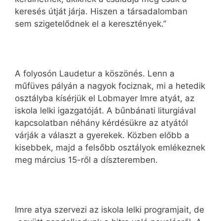
keresés útját járja. Hiszen a társadalomban
sem szigetelődnek el a keresztények.”
A folyosón Laudetur a köszönés. Lenn a
műfüves pályán a nagyok fociznak, mi a hetedik
osztályba kísérjük el Lobmayer Imre atyát, az
iskola lelki igazgatóját. A bűnbánati liturgiával
kapcsolatban néhány kérdésükre az atyától
várják a választ a gyerekek. Közben előbb a
kisebbek, majd a felsőbb osztályok emlékeznek
meg március 15-ről a díszteremben.
Imre atya szervezi az iskola lelki programjait, de