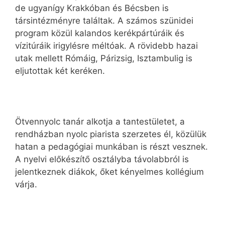
de ugyanígy Krakkóban és Bécsben is
társintézményre találtak. A számos szünidei
program közül kalandos kerékpártúráik és
vízitúráik irigylésre méltóak. A rövidebb hazai
utak mellett Rómáig, Párizsig, Isztambulig is
eljutottak két keréken.
Ötvennyolc tanár alkotja a tantestületet, a
rendházban nyolc piarista szerzetes él, közülük
hatan a pedagógiai munkában is részt vesznek.
A nyelvi előkészítő osztályba távolabbról is
jelentkeznek diákok, őket kényelmes kollégium
várja.