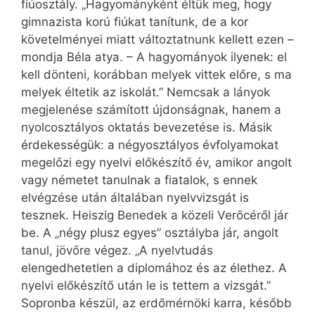
fiúosztály. „Hagyományként éltük meg, hogy
gimnazista korú fiúkat tanítunk, de a kor
követelményei miatt változtatnunk kellett ezen –
mondja Béla atya. – A hagyományok ilyenek: el
kell dönteni, korábban melyek vittek előre, s ma
melyek éltetik az iskolát.” Nemcsak a lányok
megjelenése számított újdonságnak, hanem a
nyolcosztályos oktatás bevezetése is. Másik
érdekességük: a négyosztályos évfolyamokat
megelőzi egy nyelvi előkészítő év, amikor angolt
vagy németet tanulnak a fiatalok, s ennek
elvégzése után általában nyelvvizsgát is
tesznek. Heiszig Benedek a közeli Verőcéről jár
be. A „négy plusz egyes” osztályba jár, angolt
tanul, jövőre végez. „A nyelvtudás
elengedhetetlen a diplomához és az élethez. A
nyelvi előkészítő után le is tettem a vizsgát.”
Sopronba készül, az erdőmérnöki karra, később