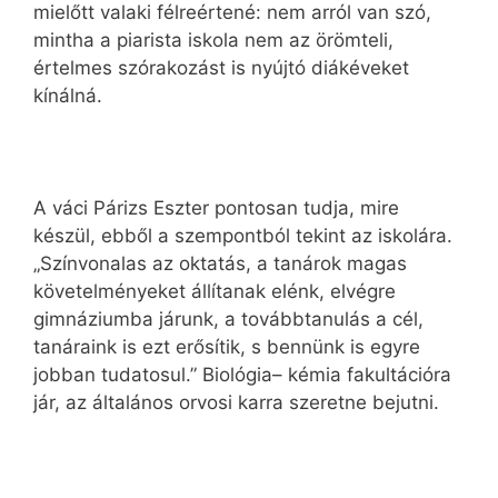
mielőtt valaki félreértené: nem arról van szó,
mintha a piarista iskola nem az örömteli,
értelmes szórakozást is nyújtó diákéveket
kínálná.
A váci Párizs Eszter pontosan tudja, mire
készül, ebből a szempontból tekint az iskolára.
„Színvonalas az oktatás, a tanárok magas
követelményeket állítanak elénk, elvégre
gimnáziumba járunk, a továbbtanulás a cél,
tanáraink is ezt erősítik, s bennünk is egyre
jobban tudatosul.” Biológia– kémia fakultációra
jár, az általános orvosi karra szeretne bejutni.