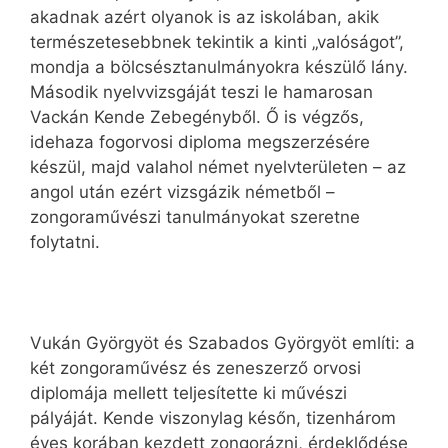
akadnak azért olyanok is az iskolában, akik
természetesebbnek tekintik a kinti „valóságot”,
mondja a bölcsésztanulmányokra készülő lány.
Második nyelvvizsgáját teszi le hamarosan
Vackán Kende Zebegényből. Ő is végzős,
idehaza fogorvosi diploma megszerzésére
készül, majd valahol német nyelvterületen – az
angol után ezért vizsgázik németből –
zongoraművészi tanulmányokat szeretne
folytatni.
Vukán Györgyöt és Szabados Györgyöt említi: a
két zongoraművész és zeneszerző orvosi
diplomája mellett teljesítette ki művészi
pályáját. Kende viszonylag későn, tizenhárom
éves korában kezdett zongorázni, érdeklődése