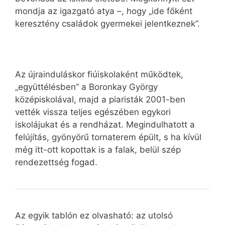
mondja az igazgató atya –, hogy „ide főként
keresztény családok gyermekei jelentkeznek”.
Az újrainduláskor fiúiskolaként működtek,
„együttélésben” a Boronkay György
középiskolával, majd a piaristák 2001-ben
vették vissza teljes egészében egykori
iskolájukat és a rendházat. Megindulhatott a
felújítás, gyönyörű tornaterem épült, s ha kívül
még itt-ott kopottak is a falak, belül szép
rendezettség fogad.
Az egyik tablón ez olvasható: az utolsó