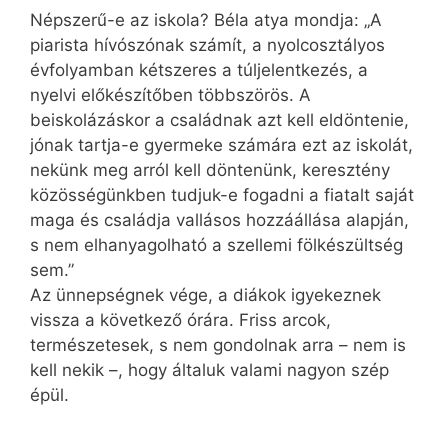
Népszerű-e az iskola? Béla atya mondja: „A
piarista hívószónak számít, a nyolcosztályos
évfolyamban kétszeres a túljelentkezés, a
nyelvi előkészítőben többszörös. A
beiskolázáskor a családnak azt kell eldöntenie,
jónak tartja-e gyermeke számára ezt az iskolát,
nekünk meg arról kell döntenünk, keresztény
közösségünkben tudjuk-e fogadni a fiatalt saját
maga és családja vallásos hozzáállása alapján,
s nem elhanyagolható a szellemi fölkészültség
sem.”
Az ünnepségnek vége, a diákok igyekeznek
vissza a következő órára. Friss arcok,
természetesek, s nem gondolnak arra – nem is
kell nekik –, hogy általuk valami nagyon szép
épül.