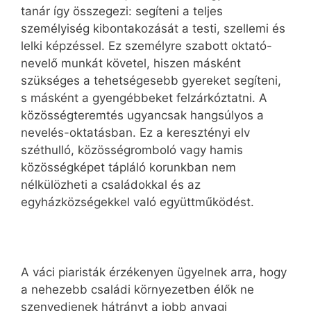
tanár így összegezi: segíteni a teljes
személyiség kibontakozását a testi, szellemi és
lelki képzéssel. Ez személyre szabott oktató-
nevelő munkát követel, hiszen másként
szükséges a tehetségesebb gyereket segíteni,
s másként a gyengébbeket felzárkóztatni. A
közösségteremtés ugyancsak hangsúlyos a
nevelés-oktatásban. Ez a keresztényi elv
széthulló, közösségromboló vagy hamis
közösségképet tápláló korunkban nem
nélkülözheti a családokkal és az
egyházközségekkel való együttműködést.
A váci piaristák érzékenyen ügyelnek arra, hogy
a nehezebb családi környezetben élők ne
szenvedjenek hátrányt a jobb anyagi