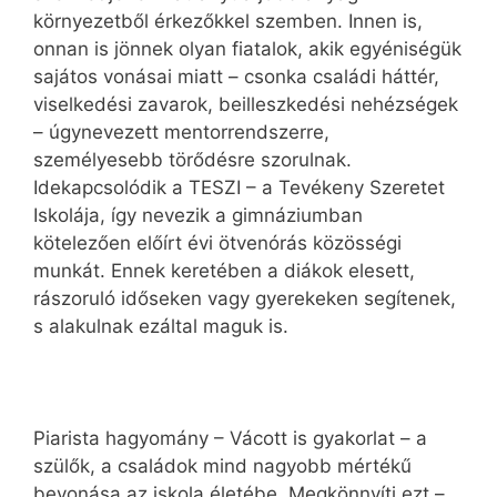
környezetből érkezőkkel szemben. Innen is,
onnan is jönnek olyan fiatalok, akik egyéniségük
sajátos vonásai miatt – csonka családi háttér,
viselkedési zavarok, beilleszkedési nehézségek
– úgynevezett mentorrendszerre,
személyesebb törődésre szorulnak.
Idekapcsolódik a TESZI – a Tevékeny Szeretet
Iskolája, így nevezik a gimnáziumban
kötelezően előírt évi ötvenórás közösségi
munkát. Ennek keretében a diákok elesett,
rászoruló időseken vagy gyerekeken segítenek,
s alakulnak ezáltal maguk is.
Piarista hagyomány – Vácott is gyakorlat – a
szülők, a családok mind nagyobb mértékű
bevonása az iskola életébe. Megkönnyíti ezt –