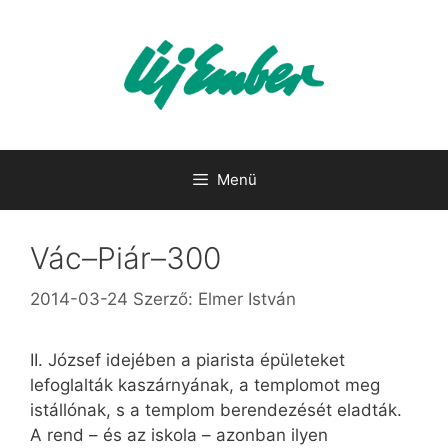
Kilépés
a
tartalomba
Menü
Vác–Piár–300
2014-03-24
Szerző:
Elmer István
II. József idejében a piarista épületeket
lefoglalták kaszárnyának, a templomot meg
istállónak, s a templom berendezését eladták.
A rend – és az iskola – azonban ilyen