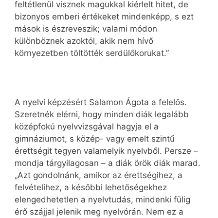
feltétlenül visznek magukkal kiérlelt hitet, de
bizonyos emberi értékeket mindenképp, s ezt
mások is észreveszik; valami módon
különböznek azoktól, akik nem hívő
környezetben töltötték serdülőkorukat.”
A nyelvi képzésért Salamon Ágota a felelős.
Szeretnék elérni, hogy minden diák legalább
középfokú nyelvvizsgával hagyja el a
gimnáziumot, s közép- vagy emelt szintű
érettségit tegyen valamelyik nyelvből. Persze –
mondja tárgyilagosan – a diák örök diák marad.
„Azt gondolnánk, amikor az érettségihez, a
felvételihez, a későbbi lehetőségekhez
elengedhetetlen a nyelvtudás, mindenki fülig
érő szájjal jelenik meg nyelvórán. Nem ez a