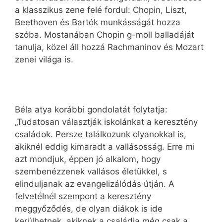
a klasszikus zene felé fordul: Chopin, Liszt,
Beethoven és Bartók munkásságát hozza
szóba. Mostanában Chopin g-moll balladáját
tanulja, közel áll hozzá Rachmaninov és Mozart
zenei világa is.
Béla atya korábbi gondolatát folytatja:
„Tudatosan választják iskolánkat a keresztény
családok. Persze találkozunk olyanokkal is,
akiknél eddig kimaradt a vallásosság. Erre mi
azt mondjuk, éppen jó alkalom, hogy
szembenézzenek vallásos életükkel, s
elinduljanak az evangelizálódás útján. A
felvetélnél szempont a keresztény
meggyőződés, de olyan diákok is ide
kerülhetnek, akiknek a családja még csak a