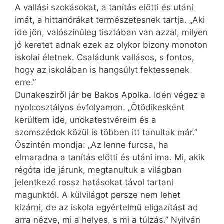
A vallási szokásokat, a tanítás előtti és utáni
imát, a hittanórákat természetesnek tartja. „Aki
ide jön, valószínűleg tisztában van azzal, milyen
jó keretet adnak ezek az olykor bizony monoton
iskolai életnek. Családunk vallásos, s fontos,
hogy az iskolában is hangsúlyt fektessenek
erre.”
Dunakesziről jár be Bakos Apolka. Idén végez a
nyolcosztályos évfolyamon. „Ötödikesként
kerültem ide, unokatestvéreim és a
szomszédok közül is többen itt tanultak már.”
Őszintén mondja: „Az lenne furcsa, ha
elmaradna a tanítás előtti és utáni ima. Mi, akik
régóta ide járunk, megtanultuk a világban
jelentkező rossz hatásokat távol tartani
magunktól. A külvilágot persze nem lehet
kizárni, de az iskola egyértelmű eligazítást ad
arra nézve, mi a helyes, s mi a túlzás.” Nyilván