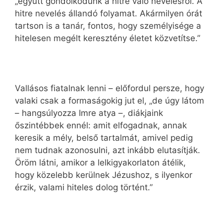
„együtt gondolkodunk a hitre való nevelésről. A
hitre nevelés állandó folyamat. Akármilyen órát
tartson is a tanár, fontos, hogy személyisége a
hitelesen megélt keresztény életet közvetítse.”
Vallásos fiatalnak lenni – előfordul persze, hogy
valaki csak a formaságokig jut el, „de úgy látom
– hangsúlyozza Imre atya –, diákjaink
őszintébbek ennél: amit elfogadnak, annak
keresik a mély, belső tartalmát, amivel pedig
nem tudnak azonosulni, azt inkább elutasítják.
Öröm látni, amikor a lelkigyakorlaton átélik,
hogy közelebb kerülnek Jézushoz, s ilyenkor
érzik, valami hiteles dolog történt.”