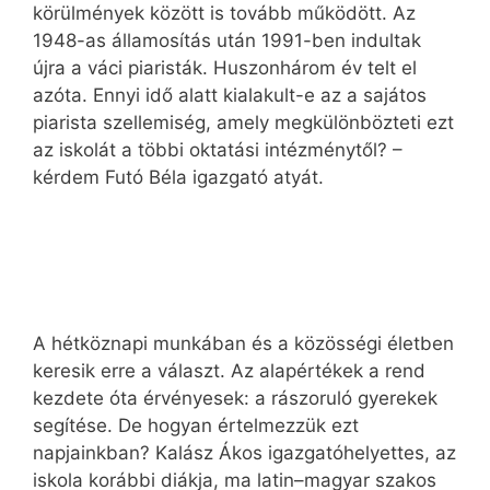
körülmények között is tovább működött. Az
1948-as államosítás után 1991-ben indultak
újra a váci piaristák. Huszonhárom év telt el
azóta. Ennyi idő alatt kialakult-e az a sajátos
piarista szellemiség, amely megkülönbözteti ezt
az iskolát a többi oktatási intézménytől? –
kérdem Futó Béla igazgató atyát.
A hétköznapi munkában és a közösségi életben
keresik erre a választ. Az alapértékek a rend
kezdete óta érvényesek: a rászoruló gyerekek
segítése. De hogyan értelmezzük ezt
napjainkban? Kalász Ákos igazgatóhelyettes, az
iskola korábbi diákja, ma latin–magyar szakos