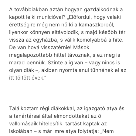
A továbbiakban aztán hogyan gazdálkodnak a
kapott lelki munícióval? „Előfordul, hogy valaki
érettségire még nem nő ki a kamaszkorból,
ilyenkor könnyen eltávolodik, s majd később tér
vissza az egyházba, s válik komolyabbá a hite.
De van hová visszatérnie! Mások
megalapozottabb hittel távoznak, s ez meg is
marad bennük. Szinte alig van – vagy nincs is
olyan diák –, akiben nyomtalanul tűnnének el az
itt töltött évek.”
Találkoztam régi diákokkal, az igazgató atya és
a tanártársai által elmondottakat az ő
vallomásaik hitelesítik: tartást kaptak az
iskolában – s már Imre atya folytatja: „Nem