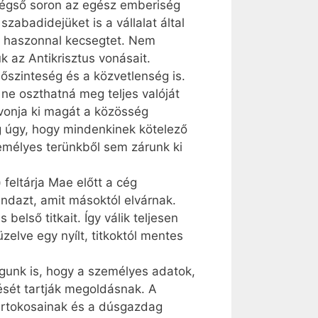
 végső soron az egész emberiség
zabadidejüket is a vállalat által
z haszonnal kecsegtet. Nem
k az Antikrisztus vonásait.
 őszinteség és a közvetlenség is.
ne oszthatná meg teljes valóját
vonja ki magát a közösség
ig úgy, hogy mindenkinek kötelező
zemélyes terünkből sem zárunk ki
feltárja Mae előtt a cég
ndazt, amit másoktól elvárnak.
első titkait. Így válik teljesen
üzelve egy nyílt, titkoktól mentes
magunk is, hogy a személyes adatok,
tését tartják megoldásnak. A
irtokosainak és a dúsgazdag