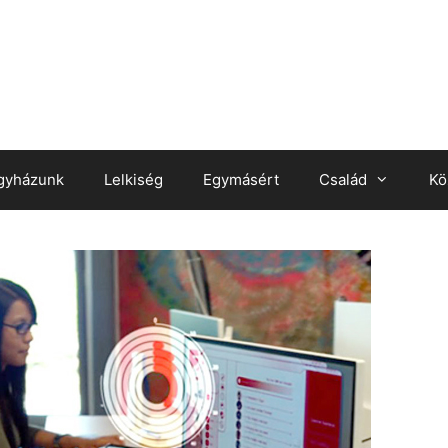
gyházunk
Lelkiség
Egymásért
Család
Kö