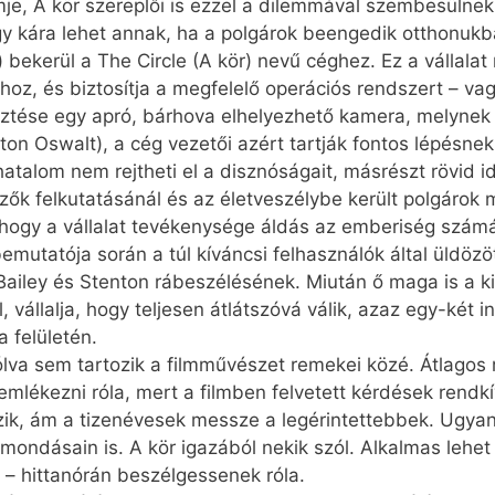
je, A kör szereplői is ezzel a dilemmával szembesülnek
y kára lehet annak, ha a polgárok beengedik otthonukb
kerül a The Circle (A kör) nevű céghez. Ez a vállalat
hoz, és biztosítja a megfelelő operációs rendszert – vagyi
esztése egy apró, bárhova elhelyezhető kamera, melynek 
on Oswalt), a cég vezetői azért tartják fontos lépésnek
hatalom nem rejtheti el a disznóságait, másrészt rövid 
özők felkutatásánál és az életveszélybe került polgárok
ogy a vállalat tevékenysége áldás az emberiség számár
 bemutatója során a túl kíváncsi felhasználók által üldözö
 Bailey és Stenton rábeszélésének. Miután ő maga is a
állalja, hogy teljesen átlátszóvá válik, azaz egy-két i
 felületén.
va sem tartozik a filmművészet remekei közé. Átlagos r
lékezni róla, mert a filmben felvetett kérdések rendkívü
kozik, ám a tizenévesek messze a legérintettebbek. Ugy
ondásain is. A kör igazából nekik szól. Alkalmas lehet 
u – hittanórán beszélgessenek róla.