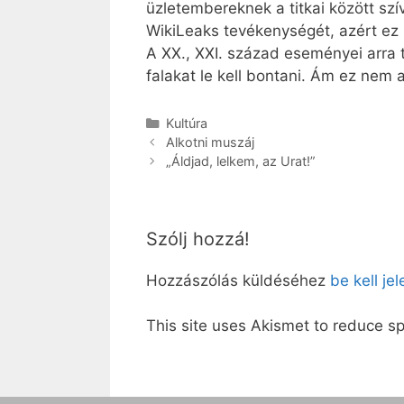
üzletembereknek a titkai között szí
WikiLeaks tevékenységét, azért ez
A XX., XXI. század eseményei arra t
falakat le kell bontani. Ám ez nem a
Kategória
Kultúra
Alkotni muszáj
„Áldjad, lelkem, az Urat!”
Szólj hozzá!
Hozzászólás küldéséhez
be kell je
This site uses Akismet to reduce 