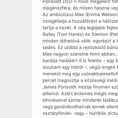
Ponsoldt DVD-n most megjelent film
magánszféra, és milyen haszna vag
Az ambiciózus Mae (Emma Watson) be
szolgáltatja a hozzáférést a hálózat
tartja a kezét. A cég legújabb fejl
Bailey (Tom Hanks) és Stenton (Patt
minden láthatóvá válik: egyrészt a 
találni. Ez utóbbi a rejtőzködő bűn
Mae nagyon szeretne hinni abban, h
barátja haláláért ő is felelős – egy
lezuhant egy hídról –, végül enged
menekül meg egy csónakbalesetből, v
percét megosztja a közösségi média
James Ponsoldt mozija finoman szól
jellemzi. Azért érdemes mégis megem
kihívásaival szinte mindenki talál
vagy gondolkodhatnak ennek ellentm
osztályfőnöki- vagy – horribile dict