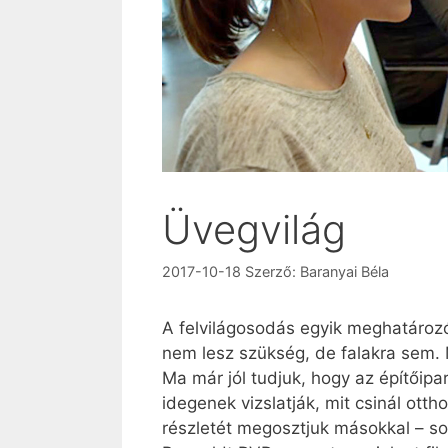
Üvegvilág
2017-10-18
Szerző:
Baranyai Béla
A felvilágosodás egyik meghatározó
nem lesz szükség, de falakra sem. 
Ma már jól tudjuk, hogy az építőip
idegenek vizslatják, mit csinál otth
részletét megosztjuk másokkal – sok