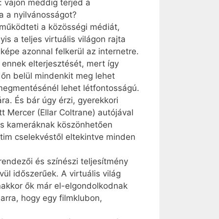
: vajon meddig terjed a
a a nyilvánosságot?
 működteti a közösségi médiát,
s a teljes virtuális világon rajta
képe azonnal felkerül az internetre.
 ennek elterjesztését, mert így
időn belül mindenkit meg lehet
 megmentésénél lehet létfontosságú.
a. És bár úgy érzi, gyerekkori
tt Mercer (Ellar Coltrane) autójával
 kis kameráknak köszönhetően
ntim cselekvéstől eltekintve minden
endezői és színészi teljesítmény
l időszerűek. A virtuális világ
anakkor ők már el-elgondolkodnak
arra, hogy egy filmklubon,