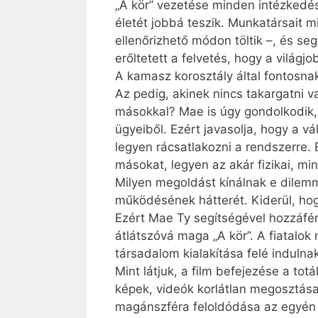
„A kör” vezetése minden intézkedés
életét jobbá teszik. Munkatársait m
ellenőrizhető módon töltik –, és 
erőltetett a felvetés, hogy a világ
A kamasz korosztály által fontosnak
Az pedig, akinek nincs takargatni 
másokkal? Mae is úgy gondolkodik,
ügyeiből. Ezért javasolja, hogy a 
legyen rácsatlakozni a rendszerre. 
másokat, legyen az akár fizikai, mint
Milyen megoldást kínálnak e dilemmá
működésének hátterét. Kiderül, hog
Ezért Mae Ty segítségével hozzáférhe
átlátszóvá maga „A kör”. A fiatalok 
társadalom kialakítása felé induln
Mint látjuk, a film befejezése a to
képek, videók korlátlan megosztása 
magánszféra feloldódása az egyén 