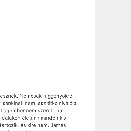
k lesznek. Nemcsak függönyökre
senkinek nem lesz titkolnivalója.
átlagember nem szereti, ha
 oldalakon életünk minden kis
 tartozik, és kire nem. James