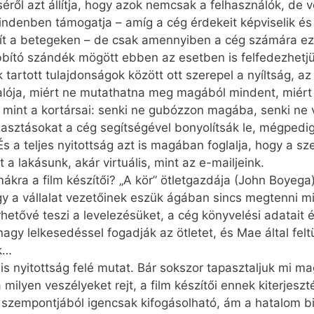
éről azt állítja, hogy azok nemcsak a felhasználók, de
indenben támogatja – amíg a cég érdekeit képviselik és s
segít a betegeken – de csak amennyiben a cég számára e
jobbító szándék mögött ebben az esetben is felfedezhetjü
 tartott tulajdonságok között ott szerepel a nyíltság, az
valója, miért ne mutathatna meg magából mindent, miért 
 mint a kortársai: senki ne gubózzon magába, senki ne 
választásokat a cég segítségével bonyolítsák le, mégped
És a teljes nyitottság azt is magában foglalja, hogy a s
 a lakásunk, akár virtuális, mint az e-mailjeink.
kra a film készítői? „A kör” ötletgazdája (John Boyega) 
y a vállalat vezetőinek eszük ágában sincs megtenni mi
tővé teszi a levelezésüket, a cég könyvelési adatait és b
nagy lelkesedéssel fogadják az ötletet, és Mae által felt
ak…
tális nyitottság felé mutat. Bár sokszor tapasztaljuk mi 
milyen veszélyeket rejt, a film készítői ennek kiterjesz
szempontjából igencsak kifogásolható, ám a hatalom b