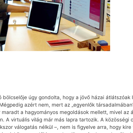
 bölcselője úgy gondolta, hogy a jövő házai átlátszóa
Mégpedig azért nem, mert az „egyenlők társadalmában” 
ar maradt a hagyományos megoldások mellett, mivel az 
on. A virtuális világ már más lapra tartozik. A közösségi
szor válogatás nélkül –, nem is figyelve arra, hogy kire