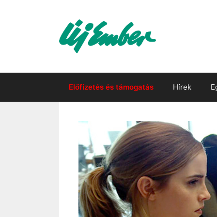
Kilépés
a
tartalomba
Előfizetés és támogatás
Hírek
E