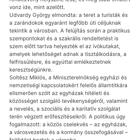
vonz ide, mint azelőtt.
Udvardy György elmondta: a teret a turisták és
a zarándokok egyaránt legfőbb úti céljuknak
tekintik a városban. A felújítás során a praktikus
szempontokat és a szakrális rendeltetést is
szem előtt tartva helyezték el az ivókutakat,
amelyek lehetőséget adnak a tisztálkodásra, a
felfrissülésre, és egyúttal emlékeztetnek
keresztségünkre.
Soltész Miklós, a Miniszterelnökség egyházi és
nemzetiségi kapcsolatokért felelős államtitkára
elismerően szólt az egyházak hitéleti és
közösséget szolgáló tevékenységéről, valamint
a nevelés, a szociális és a karitatív szolgálat
terén végzett erőfeszítéseikről. A politikus úgy
fogalmazott: a közös cselekvés – az egyházak,
a városvezetés és a kormány összefogásával –