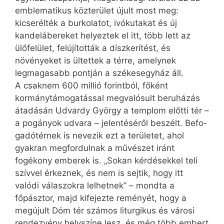
emblematikus közterület újult most meg:
kicserélték a burkolatot, ivókutakat és új
kandelábereket helyeztek el itt, több lett az
ülőfelület, felújították a díszkerítést, és
növényeket is ültettek a térre, amelynek
legmagasabb pontján a székesegyház áll.
A csaknem 600 millió forintból, főként
kormánytámogatással megvalósult beruházás
átadásán Udvardy György a templom előtti tér –
a pogányok udvara – jelentéséről beszélt. Befo­
gadó­tér­nek is nevezik ezt a területet, ahol
gyakran megfordulnak a művészet iránt
fogékony emberek is. „Sokan kérdésekkel teli
szívvel érkeznek, és nem is sejtik, hogy itt
valódi válaszokra lelhetnek” – mondta a
főpásztor, majd kifejezte reményét, hogy a
megújult Dóm tér számos liturgikus és városi
rendezvény helyszíne lesz, és még több embert