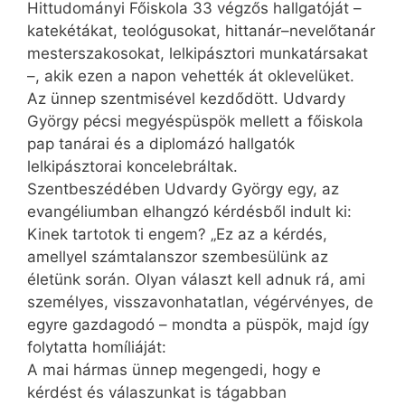
Hittudományi Főiskola 33 végzős hallgatóját –
kate­kétákat, teológusokat, hittanár–nevelőtanár
mesterszakosokat, lelkipásztori munkatársakat
–, akik ezen a napon vehették át oklevelüket.
Az ünnep szentmisével kezdődött. Udvardy
György pécsi megyéspüspök mellett a főiskola
pap tanárai és a diplomázó hallgatók
lelkipásztorai koncelebráltak.
Szentbeszédében Udvardy György egy, az
evangéliumban elhangzó kérdésből indult ki:
Kinek tartotok ti engem? „Ez az a kérdés,
amellyel számtalanszor szembesülünk az
életünk során. Olyan választ kell adnuk rá, ami
személyes, visszavonhatatlan, végérvényes, de
egyre gazdagodó – mondta a püspök, majd így
folytatta homíliáját:
A mai hármas ünnep megengedi, hogy e
kérdést és válaszunkat is tágabban