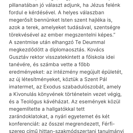
pillanatában jó választ adjunk, ha Jézus felénk
fordul e kérdésével. A helyes válaszban
megerősít bennünket Isten szent hajléka is,
azok a terek, amelyeket tudásával, szentségre
törekvésével az ember megszentelni képes.”
A szentmise után elhangzó Te Deummal
megkezdődött a diplomaosztás. Kovács
Gusztáv rektor visszatekintett a főiskola idei
tanévére, és számba vette a főbb
eredményeket: az intézmény megújult épületét,
az új létesítményeket, köztük a Szent Pál
imatermet, az Exodus szabad­uló­szobát, amely
a Kivonulás könyvének történetein vezet végig,
és a Teológus kávéházat. Az események közül
megemlítette a hallgatókkal tett
zarándoklatokat, a nyári egyetemet és két
konferenciát: az ősszel megrendezett, Férfi-
szerep című hittan-szakmódszertani tanulmányi