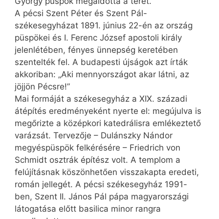
György püspök megáldotta a teret.
A pécsi Szent Péter és Szent Pál-
székesegyházat 1891. június 22-én az ország
püspökei és I. Ferenc József apostoli király
jelenlétében, fényes ünnepség keretében
szentelték fel. A budapesti újságok azt írták
akkoriban: „Aki mennyországot akar látni, az
jöjjön Pécsre!”
Mai formáját a székesegyház a XIX. századi
átépítés eredményeként nyerte el: megújulva is
megőrizte a középkori katedrálisra emlékeztető
varázsát. Tervezője – Dulánszky Nándor
megyéspüspök felkérésére – Friedrich von
Schmidt osztrák építész volt. A templom a
felújításnak köszönhetően visszakapta eredeti,
román jellegét. A pécsi székesegyház 1991-
ben, Szent II. János Pál pápa magyarországi
látogatása előtt basilica minor rangra