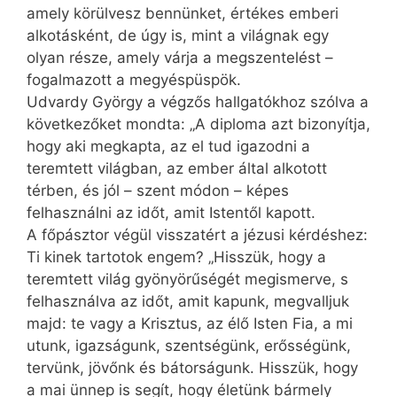
amely körülvesz bennünket, értékes emberi
alkotásként, de úgy is, mint a világnak egy
olyan része, amely várja a megszentelést –
fogalmazott a megyéspüspök.
Udvardy György a végzős hallgatókhoz szólva a
következőket mondta: „A diploma azt bizonyítja,
hogy aki megkapta, az el tud igazodni a
teremtett világban, az ember által alkotott
térben, és jól – szent módon – képes
felhasználni az időt, amit Istentől kapott.
A főpásztor végül visszatért a jézusi kérdéshez:
Ti kinek tartotok engem? „Hisszük, hogy a
teremtett világ gyönyörűségét megismerve, s
felhasználva az időt, amit kapunk, megvalljuk
majd: te vagy a Krisztus, az élő Isten Fia, a mi
utunk, igazságunk, szentségünk, erősségünk,
tervünk, jövőnk és bátorságunk. Hisszük, hogy
a mai ünnep is segít, hogy életünk bármely