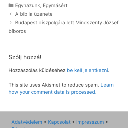
Kategória
Egyházunk
,
Egymásért
A biblia üzenete
Budapest díszpolgára lett Mindszenty József
bíboros
Szólj hozzá!
Hozzászólás küldéséhez
be kell jelentkezni
.
This site uses Akismet to reduce spam.
Learn
how your comment data is processed.
Adatvédelem
•
Kapcsolat
•
Impresszum
•