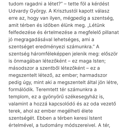
tudom ragadni a létet?” – tette föl a kérdést
Udvardy György. A Krisztustól kapott válasz
erre az, hogy van ilyen, mégpedig a szentség,
amit térben és időben élünk meg. „Létünk
felfedezése és értelmezése a megfelelő pillanat
jó megragadásával lehetséges, ami a
szentséget eredményezi számunkra.” A
szentség háromféleképpen jelenik meg: először
is önmagában létezőként – ez maga Isten;
másodszor a szentből létezőként – ez a
megszentelt létező, az ember; harmadszor
pedig úgy, mint aki a megszentelt által jön létre,
formálódik. Teremtett tér számunkra a
templom, ez a gyönyörű székesegyház is,
valamint a hozzá kapcsolódó és az oda vezető
terek, ahol az ember megélheti élete
szentségét. Ebben a térben keresi Istent
értelmével, a tudomány módszereivel. A tér,