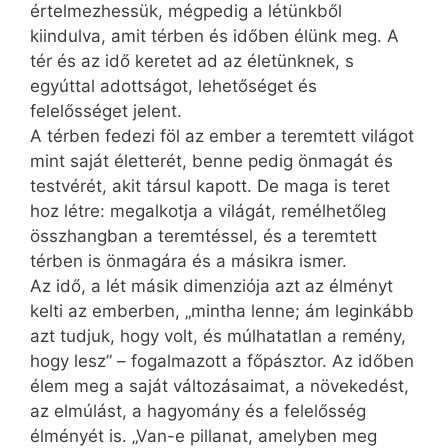
értelmezhessük, mégpedig a létünkből
kiindulva, amit térben és időben élünk meg. A
tér és az idő keretet ad az életünknek, s
egyúttal adottságot, lehetőséget és
felelősséget jelent.
A térben fedezi föl az ember a teremtett világot
mint saját életterét, benne pedig önmagát és
testvérét, akit társul kapott. De maga is teret
hoz létre: megalkotja a világát, remélhetőleg
összhangban a teremtéssel, és a teremtett
térben is önmagára és a másikra ismer.
Az idő, a lét másik dimenziója azt az élményt
kelti az emberben, „mintha lenne; ám leginkább
azt tudjuk, hogy volt, és múlhatatlan a remény,
hogy lesz” – fogalmazott a főpásztor. Az időben
élem meg a saját változásaimat, a növekedést,
az elmúlást, a hagyomány és a felelősség
élményét is. „Van-e pillanat, amelyben meg