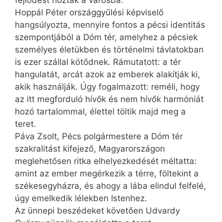
fejlődést hoztak a városba.
Hoppál Péter országgyűlési képviselő
hangsúlyozta, mennyire fontos a pécsi identitás
szempontjából a Dóm tér, amelyhez a pécsiek
személyes életükben és történelmi távlatokban
is ezer szállal kötődnek. Rámutatott: a tér
hangulatát, arcát azok az emberek alakítják ki,
akik használják. Úgy fogalmazott: reméli, hogy
az itt megforduló hívők és nem hívők harmóniát
hozó tartalommal, élettel töltik majd meg a
teret.
Páva Zsolt, Pécs polgármestere a Dóm tér
szakralitást kifejező, Magyarországon
meglehetősen ritka elhelyezkedését méltatta:
amint az ember megérkezik a térre, föltekint a
székesegyházra, és ahogy a lába elindul felfelé,
úgy emelkedik lélekben Istenhez.
Az ünnepi beszédeket követően Udvardy