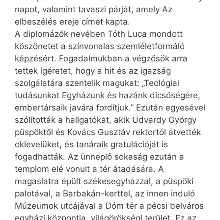
napot, valamint tavaszi párját, amely Az
elbeszélés ereje címet kapta.
A diplomázók nevében Tóth Luca mondott
köszönetet a színvonalas szemléletformáló
képzésért. Fogadalmukban a végzősök arra
tettek ígéretet, hogy a hit és az igazság
szolgálatára szentelik magukat: „Teológiai
tudásunkat Egyházunk és hazánk dicsőségére,
embertársaik javára fordítjuk.” Ezután egyesével
szólították a hallgatókat, akik Udvardy György
püspöktől és Kovács Gusztáv rektortól átvették
oklevelüket, és tanáraik gratulációját is
fogadhatták. Az ünneplő sokaság ezután a
templom elé vonult a tér átadására. A
magaslatra épült székesegyházzal, a püspöki
palotával, a Barbakán-kerttel, az innen induló
Múzeumok utcájával a Dóm tér a pécsi belváros
egyházi központja, világörökségi terület. Ez az