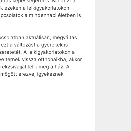
tadás képességéről is. Mindezt a
ak ezeken a lelkigyakorlatokon.
apcsolatok a mindennapi életben is
apcsolatban aktuálisan, megváltás
ezt a változást a gyerekek is
eretetét. A lelkigyakorlatokon a
ve térnek vissza otthonaikba, akkor
ekzsivajjal telik meg a ház. A
k mögött érezve, igyekeznek