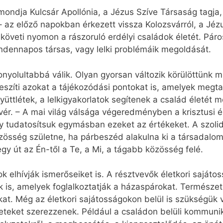
mondja Kulcsár Apollónia, a Jézus Szíve Társaság tagja, a
 – az előző napokban érkezett vissza Kolozsvárról, a Jéz
követi nyomon a rászoruló erdélyi családok életét. Páro
ndennapos társas, vagy lelki problémáik megoldását.
bonyolultabbá válik. Olyan gyorsan változik körülöttün
lveszíti azokat a tájékozódási pontokat is, amelyek meg
ttlétek, a lelkigyakorlatok segítenek a család életét me
stvér. – A mai világ válsága végeredményben a krisztus
gy tudatosítsuk egymásban ezeket az értékeket. A szoli
zösség születne, ha párbeszéd alakulna ki a társadalom
egy út az Én-től a Te, a Mi, a tágabb közösség felé.
ok elhívják ismerőseiket is. A résztvevők életkori saját
k is, amelyek foglalkoztatják a házaspárokat. Természe
kat. Még az életkori sajátosságokon belül is szükségük
teket szerezzenek. Például a családon belüli kommuniká