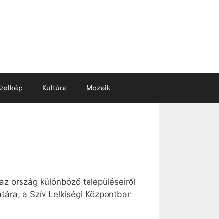
zelkép
Kultúra
Mozaik
az ország különböző településeiről
atára, a Szív Lelkiségi Központban