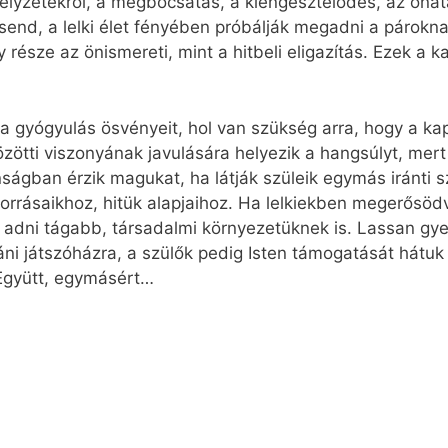
shelyzetekről, a megbocsátás, a kiengesztelődés, az öná
 csend, a lelki élet fényében próbálják megadni a párokn
észe az önismereti, mint a hitbeli eligazítás. Ezek a k
ik a gyógyulás ösvényeit, hol van szükség arra, hogy a k
ötti viszonyának javulására helyezik a hangsúlyt, mert 
ágban érzik magukat, ha látják szüleik egymás iránti sz
forrásaikhoz, hitük alapjaihoz. Ha lelkiekben megerősöd
bb adni tágabb, társadalmi környezetüknek is. Lassan gyer
táni játszóházra, a szülők pedig Isten támogatását hátu
 Együtt, egymásért…