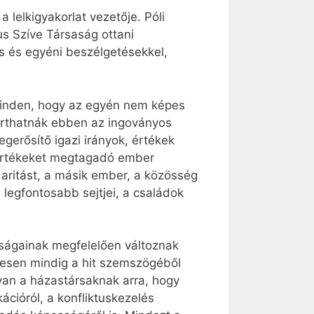
 lelkigyakorlat vezetője. Póli
us Szíve Társaság ottani
s és egyéni beszélgetésekkel,
k minden, hogy az egyén nem képes
tarthatnák ebben az ingoványos
gerősítő igazi irányok, értékek
i értékeket megtagadó ember
daritást, a másik ember, a közösség
 legfontosabb sejtjei, a családok
osságainak megfelelően változnak
tesen mindig a hit szemszögéből
 van a házastársaknak arra, hogy
cióról, a konfliktuskezelés