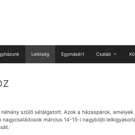
gyházunk
Lelkiség
Egymásért
Család
Kö
oz
néhány szülő sétálgatott. Azok a házaspárok, amelyek 
a nagycsaládosok március 14-15-i nagyböjti lelkigyakorl
ását.