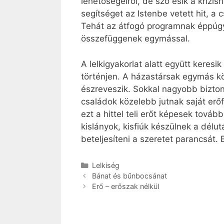
lehetőségeiről, de szó esik a krízi
segítséget az Istenbe vetett hit, a
Tehát az átfogó programnak éppúgy r
összefüggenek egymással.
A lelkigyakorlat alatt együtt keres
történjen. A házastársak egymás köz
észreveszik. Sokkal nagyobb biztons
családok közelebb jutnak saját erő
ezt a hittel teli erőt képesek tová
kislányok, kisfiúk készülnek a délu
beteljesíteni a szeretet parancsát.
Kategória
Lelkiség
Bánat és bűnbocsánat
Erő – erőszak nélkül