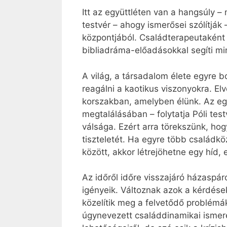
Itt az együttléten van a hangsúly – 
testvér – ahogy ismerősei szólítják
központjából. Családterapeutaként 
bibliadráma-előadásokkal segíti mi
A világ, a társadalom élete egyre 
reagálni a kaotikus viszonyokra. E
korszakban, amelyben élünk. Az együ
megtalálásában – folytatja Póli te
válsága. Ezért arra törekszünk, ho
tiszteletét. Ha egyre több családkö
között, akkor létrejöhetne egy híd, 
Az időről időre visszajáró házaspár
igényeik. Változnak azok a kérdése
közelítik meg a felvetődő problémá
úgynevezett családdinamikai ismere