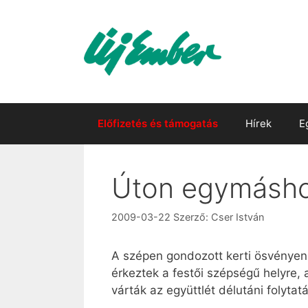
Kilépés
a
tartalomba
Előfizetés és támogatás
Hírek
E
Úton egymásh
2009-03-22
Szerző:
Cser István
A szépen gondozott kerti ösvényen 
érkeztek a festői szépségű helyre, 
várták az együttlét délutáni folytat