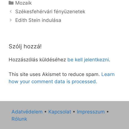
Kategória
Mozaik
Székesfehérvári fényüzenetek
Edith Stein indulása
Szólj hozzá!
Hozzászólás küldéséhez
be kell jelentkezni
.
This site uses Akismet to reduce spam.
Learn
how your comment data is processed.
Adatvédelem
•
Kapcsolat
•
Impresszum
•
Rólunk