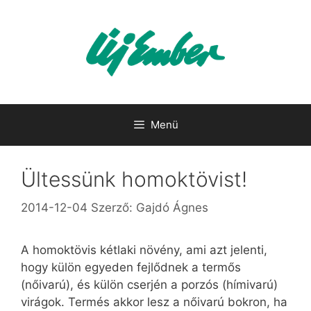
Kilépés
a
tartalomba
Menü
Ültessünk homoktövist!
2014-12-04
Szerző:
Gajdó Ágnes
A homoktövis kétlaki növény, ami azt jelenti,
hogy külön egyeden fejlődnek a termős
(nőivarú), és külön cserjén a porzós (hímivarú)
virágok. Termés akkor lesz a nőivarú bokron, ha