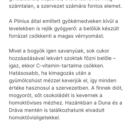
számtalan, a szervezet számára fontos elemet.
A Plinius által említett gyökérnedveken kívül a
levelekben is rejlik gyógyerő: a belőlük készült
forrázat csökkenti a magas vérnyomást.
Mivel a bogyók igen savanyúak, sok cukor
hozzáadásával lekvárt szoktak főzni belőle –
igaz, ekkor C-vitamin-tartalma csökken.
Hatásosabb, ha kimagozás után a
gyümölcshúst mézzel keverjük el, így minden
értéke hasznosul a szervezetben. A finnek diót,
mogyorót, sőt csokoládét is kevernek a
homoktövises mézhez. Hazánkban a Duna és a
Dráva mentén is találkozhatunk elvadult
homoktövisligetekkel.