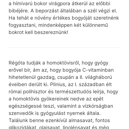
a hímivarú bokor virágpora átkerül az előbbi
bibéjére. A beporzást általában a szél végzi el.
Ha tehát e növény értékes bogyóját szeretnénk
fogyasztani, mindenképpen két különnemű
bokrot kell beszereznünk!
Régóta tudják a homoktövisről, hogy gyógy
erővel bír, ám az, hogy bogyója C-vitaminban
hihetetlenül gazdag, csupán a II. világháború
éveiben derült ki. Plinius, az I. században élt
római polihisztor és természettudós leírja, hogy
a homoktövis gyökereinek nedve az epét
egészségessé teszi, valamint a vízkórságban
szenvedők is gyógyulást nyernek általa.
Találunk benne ezenkívül almasavat, fontos
glikozidákat, olajsavat, linolénsavat és még