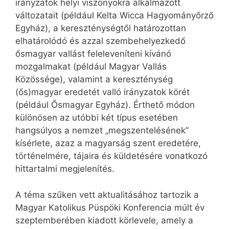
irányzatok helyi viszonyokra alkalmazott
változatait (például Kelta Wicca Hagyományőrző
Egyház), a kereszténységtől határozottan
elhatárolódó és azzal szembehelyezkedő
ősmagyar vallást feleleveníteni kívánó
mozgalmakat (például Magyar Vallás
Közössége), valamint a kereszténység
(ős)magyar eredetét valló irányzatok körét
(például Ősmagyar Egyház). Érthető módon
különösen az utóbbi két típus esetében
hangsúlyos a nemzet „megszentelésének”
kísérlete, azaz a magyarság szent eredetére,
történelmére, tájaira és küldetésére vonatkozó
hittartalmi megjelenítés.
A téma szűken vett aktualitásához tartozik a
Magyar Katolikus Püspöki Konferencia múlt év
szeptemberében kiadott körlevele, amely a