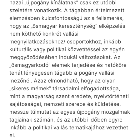
hazai „újpogány kínálatnak” csak ez utóbbi
szeletére vonatkozik. A tágabban értelmezett
elemzésben kulcsfontosságú az a felismerés,
hogy az „ősmagyar kereszténység” elképzelés
nem köthető konkrét vallási
megnyilatkozásokhoz/ csoportokhoz, inkább
kulturális vagy politikai közvetítéssel az egyén
meggyőződésében indukál változásokat. Az
„ősmagyarkodó” elemek terjedése és hatóköre
tehát lényegesen tágabb a pogány vallási
mezőnél. Azaz elmondható, hogy az olyan
„sikeres mémek” társadalmi elfogadottsága,
mint a magyarság szent eredete, nyelvtörténeti
sajátosságai, nemzeti szerepe és küldetése,
messze túlmutat az egyes újpogány mozgalmak
tagjainak számán, és az utóbbi időben egyre
inkább a politikai vallás tematikájához vezethet
el.