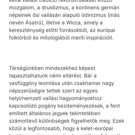
kelta vallási tradíció rekonstruálását kitűző
mozgalom, a druidizmus, a kontinens germán
népeinek ősi vallásán alapuló ódinizmus (más
nevén Ásatrú), illetve a Wicca, amely a
kereszténység előtti forrásokból, az európai
folklórból és mitológiából meríti inspirációit.
Térségünkben mindezekhez képest
tapasztalhatunk némi eltérést. Bár a
vasfüggöny leomlása után csakhamar nagy
népszerűségre tettek szert az egyes
helyi/nemzeti vallási hagyományokhoz
kapcsolódó pogány kezdeményezések, a fent
említett általános jegyek tekintetében
számottevő különbségek figyelhetők meg. Ezek
közül a legfontosabb, hogy a kelet-európai