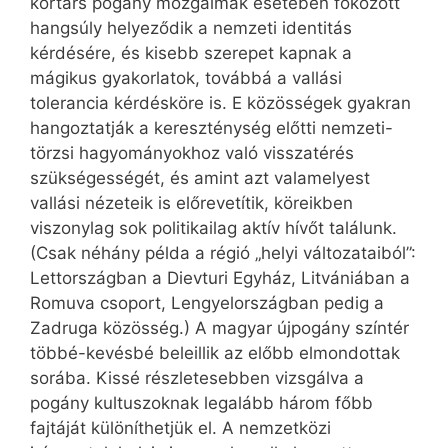
kortárs pogány mozgalmak esetében fokozott
hangsúly helyeződik a nemzeti identitás
kérdésére, és kisebb szerepet kapnak a
mágikus gyakorlatok, továbbá a vallási
tolerancia kérdésköre is. E közösségek gyakran
hangoztatják a kereszténység előtti nemzeti-
törzsi hagyományokhoz való visszatérés
szükségességét, és amint azt valamelyest
vallási nézeteik is előrevetítik, köreikben
viszonylag sok politikailag aktív hívőt találunk.
(Csak néhány példa a régió „helyi változataiból”:
Lettországban a Dievturi Egyház, Litvániában a
Romuva csoport, Lengyelországban pedig a
Zadruga közösség.) A magyar újpogány színtér
többé-kevésbé beleillik az előbb elmondottak
sorába. Kissé részletesebben vizsgálva a
pogány kultuszoknak legalább három főbb
fajtáját különíthetjük el. A nemzetközi