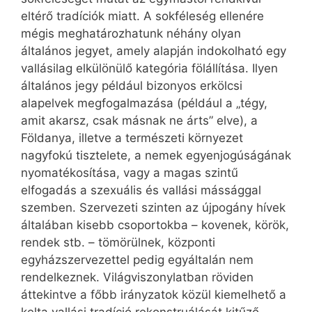
eltérő tradíciók miatt. A sokféleség ellenére
mégis meghatározhatunk néhány olyan
általános jegyet, amely alapján indokolható egy
vallásilag elkülönülő kategória fölállítása. Ilyen
általános jegy például bizonyos erkölcsi
alapelvek megfogalmazása (például a „tégy,
amit akarsz, csak másnak ne árts” elve), a
Földanya, illetve a természeti környezet
nagyfokú tisztelete, a nemek egyenjogúságának
nyomatékosítása, vagy a magas szintű
elfogadás a szexuális és vallási mássággal
szemben. Szervezeti szinten az újpogány hívek
általában kisebb csoportokba – kovenek, körök,
rendek stb. – tömörülnek, központi
egyházszervezettel pedig egyáltalán nem
rendelkeznek. Világviszonylatban röviden
áttekintve a főbb irányzatok közül kiemelhető a