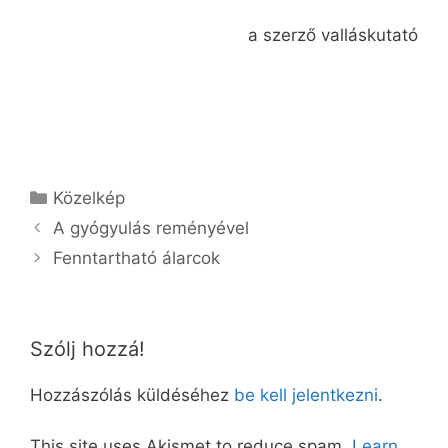
a szerző valláskutató
Kategória
Közelkép
A gyógyulás reményével
Fenntartható álarcok
Szólj hozzá!
Hozzászólás küldéséhez
be kell jelentkezni
.
This site uses Akismet to reduce spam.
Learn