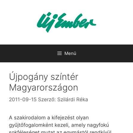
Kilépés
a
tartalomba
Menü
Újpogány színtér
Magyarországon
2011-09-15
Szerző:
Szilárdi Réka
A szakirodalom a kifejezést olyan
gyűjtőfogalomként kezeli, amely nagyfokú
sokféleséget mutat az egymástól rendkívül