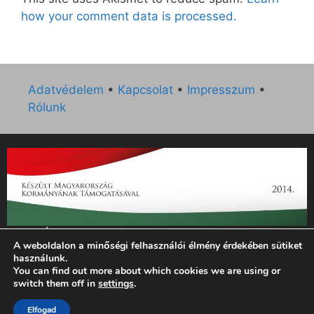
how your comment data is processed.
Adatvédelem
•
Kapcsolat
•
Impresszum
•
Rólunk
„Az Új Ember katolikus hetilap 2014. évi működésének
A weboldalon a minőségi felhasználói élmény érdekében sütiket
támogatását az EGYH-KCP-14-P-0121 sz. támogatási
használunk.
szerződés keretében 3 000 000 Ft összegben támogatta az
You can find out more about which cookies we are using or
Emberi Erőforrások Minisztériuma.”
switch them off in
settings
.
© 2026 Magyar Kurír - Új Ember
• Készült
GeneratePress
Elfogad