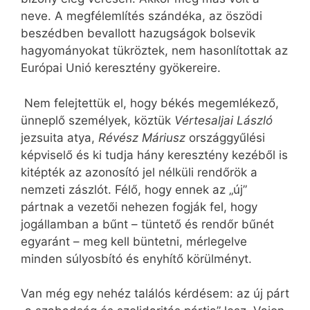
neve. A megfélemlítés szándéka, az öszödi
beszédben bevallott hazugságok bolsevik
hagyományokat tükröztek, nem hasonlítottak az
Európai Unió keresztény gyökereire.
Nem felejtettük el, hogy békés megemlékező,
ünneplő személyek, köztük
Vértesaljai László
jezsuita atya,
Révész Máriusz
országgyűlési
képviselő és ki tudja hány keresztény kezéből is
kitépték az azonosító jel nélküli rendőrök a
nemzeti zászlót. Félő, hogy ennek az „új”
pártnak a vezetői nehezen fogják fel, hogy
jogállamban a bűnt – tüntető és rendőr bűnét
egyaránt – meg kell büntetni, mérlegelve
minden súlyosbító és enyhítő körülményt.
Van még egy nehéz találós kérdésem: az új párt