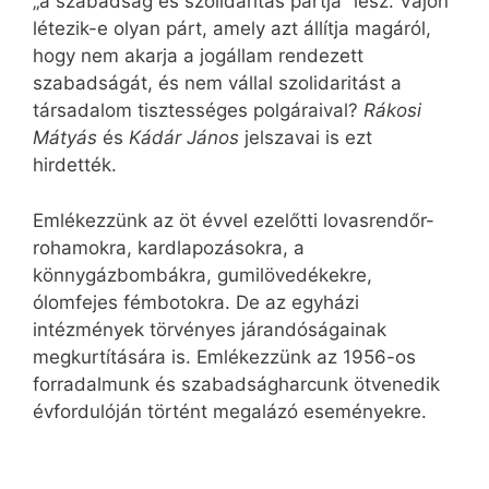
„a szabadság és szolidaritás pártja” lesz. Vajon
létezik-e olyan párt, amely azt állítja magáról,
hogy nem akarja a jogállam rendezett
szabadságát, és nem vállal szolidaritást a
társadalom tisztességes polgáraival?
Rákosi
Mátyás
és
Kádár János
jelszavai is ezt
hirdették.
Emlékezzünk az öt évvel ezelőtti lovasrendőr-
rohamokra, kardlapozásokra, a
könnygázbombákra, gumilövedékekre,
ólomfejes fémbotokra. De az egyházi
intézmények törvényes járandóságainak
megkurtítására is. Emlékezzünk az 1956-os
forradalmunk és szabadságharcunk ötvenedik
évfordulóján történt megalázó eseményekre.