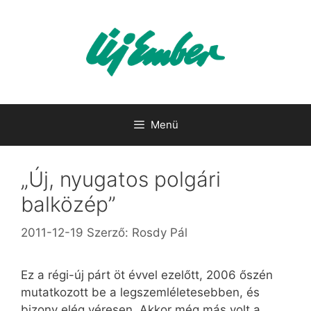
Kilépés
a
tartalomba
Menü
„Új, nyugatos polgári
balközép”
2011-12-19
Szerző:
Rosdy Pál
Ez a régi-új párt öt évvel ezelőtt, 2006 őszén
mutatkozott be a legszemléletesebben, és
bizony elég véresen. Akkor még más volt a