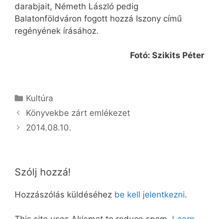
darabjait, Németh László pedig
Balatonföldváron fogott hozzá Iszony című
regényének írásához.
Fotó: Szikits Péter
Kategória
Kultúra
Könyvekbe zárt emlékezet
2014.08.10.
Szólj hozzá!
Hozzászólás küldéséhez
be kell jelentkezni
.