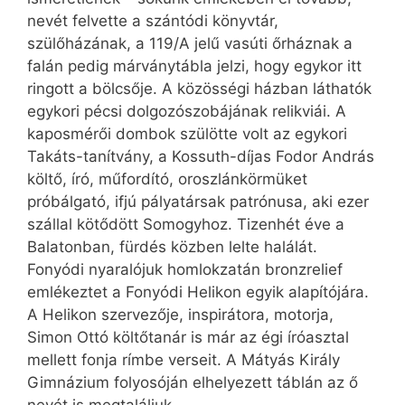
nevét felvette a szántódi könyvtár,
szülőházának, a 119/A jelű vasúti őrháznak a
falán pedig márványtábla jelzi, hogy egykor itt
ringott a bölcsője. A közösségi házban láthatók
egykori pécsi dolgozószobájának relikviái. A
kaposmérői dombok szülötte volt az egykori
Takáts-tanítvány, a Kossuth-díjas Fodor András
költő, író, műfordító, oroszlánkörmüket
próbálgató, ifjú pályatársak patrónusa, aki ezer
szállal kötődött Somogyhoz. Tizenhét éve a
Balatonban, fürdés közben lelte halálát.
Fonyódi nyaralójuk homlokzatán bronzrelief
emlékeztet a Fonyódi Helikon egyik alapítójára.
A Helikon szervezője, inspirátora, motorja,
Simon Ottó költőtanár is már az égi íróasztal
mellett fonja rímbe verseit. A Mátyás Király
Gimnázium folyosóján elhelyezett táblán az ő
nevét is megtaláljuk.