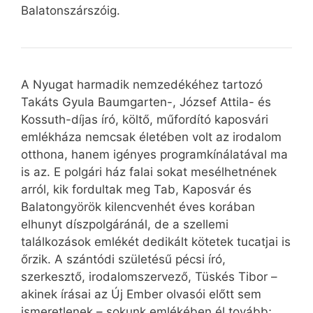
Balatonszárszóig.
A Nyugat harmadik nemzedékéhez tartozó
Takáts Gyula Baumgarten-, József Attila- és
Kossuth-díjas író, költő, műfordító kaposvári
emlékháza nemcsak életében volt az irodalom
otthona, hanem igényes programkínálatával ma
is az. E polgári ház falai sokat mesélhetnének
arról, kik fordultak meg Tab, Kaposvár és
Balatongyörök kilencvenhét éves korában
elhunyt díszpolgáránál, de a szellemi
találkozások emlékét dedikált kötetek tucatjai is
őrzik. A szántódi születésű pécsi író,
szerkesztő, irodalomszervező, Tüskés Tibor –
akinek írásai az Új Ember olvasói előtt sem
ismeretlenek – sokunk emlékében él tovább;