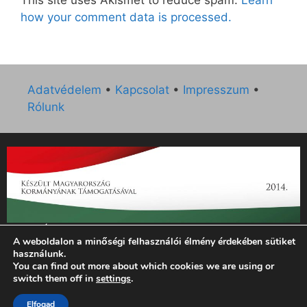
This site uses Akismet to reduce spam.
Learn
how your comment data is processed.
Adatvédelem
•
Kapcsolat
•
Impresszum
•
Rólunk
„Az Új Ember katolikus hetilap 2014. évi működésének
A weboldalon a minőségi felhasználói élmény érdekében sütiket
támogatását az EGYH-KCP-14-P-0121 sz. támogatási
használunk.
szerződés keretében 3 000 000 Ft összegben támogatta az
You can find out more about which cookies we are using or
Emberi Erőforrások Minisztériuma.”
switch them off in
settings
.
Elfogad
© 2026 Magyar Kurír - Új Ember
• Készült
GeneratePress