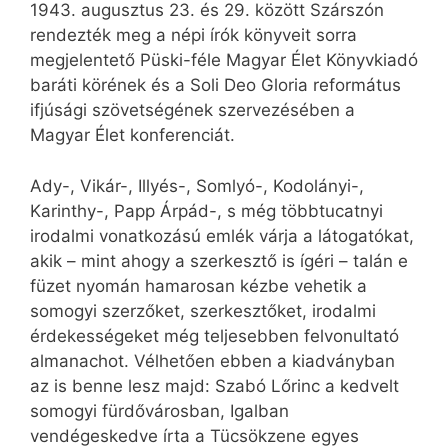
1943. augusztus 23. és 29. között Szárszón
rendezték meg a népi írók könyveit sorra
megjelentető Püski-féle Magyar Élet Könyvkiadó
baráti körének és a Soli Deo Gloria református
ifjúsági szövetségének szervezésében a
Magyar Élet konferenciát.
Ady-, Vikár-, Illyés-, Somlyó-, Kodolányi-,
Karinthy-, Papp Árpád-, s még többtucatnyi
irodalmi vonatkozású emlék várja a látogatókat,
akik – mint ahogy a szerkesztő is ígéri – talán e
füzet nyomán hamarosan kézbe vehetik a
somogyi szerzőket, szerkesztőket, irodalmi
érdekességeket még teljesebben felvonultató
almanachot. Vélhetően ebben a kiadványban
az is benne lesz majd: Szabó Lőrinc a kedvelt
somogyi fürdővárosban, Igalban
vendégeskedve írta a Tücsökzene egyes