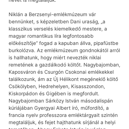
Niklán a Berzsenyi-emlékmúzeum vár
bennünket, s képzeletben Dani uraság, „a
klasszikus verselés kiemelkedő mestere, a
magyar romantikus líra legfontosabb
előkészítője” fogad a kapuban állva, pipafüstbe
burkolózva. Az emlékmúzeum gondnokától arról
is hallhatunk, hogy miért nevezték niklai
remetének a gazdálkodó költőt. Nagybajomban,
Kaposváron és Csurgón Csokonai emlékekkel
találkozunk, ám az Új Hélikont megéneklő költő
Csökölyben, Hedrehelyen, Kisasszondon,
Kiskorpádon és Gigében is megfordult.
Nagybajomban Sárközy István másodalispán
kúriájában Gyergyai Albert író, műfordító, a
francia nyelv professzora emléktárgyait szintén
megtaláljuk, és fejet hajthatunk sírjánál a helyi