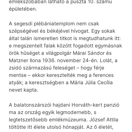
emlékszobában látható a puszta 10. számú
épületében.
A segesdi plébániatemplom nem csak
szépségével és békéjével hívogat. Egy sokak
által talán ismeretlen titkot is megtudhatunk itt:
e megszentelt falak között fogadott egymásnak
örök hűséget a világpolgár Márai Sándor és
Matzner Ilona 1936. november 24-én. Lolát, a
zsidó származású feleséget – hogy férje
mentse – ekkor keresztelték meg a ferences
atyák; a keresztségben a Mária Júlia Cecília
nevet kapta.
A balatonszárszói hajdani Horváth-kert panzió
ma az ország egyik legmodernebb, s
legtetszetősebb emlékmúzeuma. József Attila
töltötte itt élete utolsó hónapját. Az ő életét,