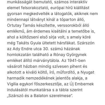
munkásságát bemutató, számos interaktív
elemet felsorakoztató, európai hírű kiállítást
gyorsan megkedvelték a látogatók, akiknek nem
mindennapi látványt kínál a tóparton álló,
Ortutay Tamás készítette, verssorokból álló
emlékmű, ám érdemes kisétálni a temetőbe is,
ahol a költőzseni első sírja volt, s amely köré
még Takáts Gyula ültetett hársfákat. Szárszón
az Ady Endre utca 30. számú házának
homlokzatán található a Rónay Györgynek
emléket állító márványtábla. Az 1941-ben
vásárolt házban mindig szívesen pihent és
alkotott a kiváló költő, író, műfordító, a Nyugat
harmadik nemzedékének jelentős alakja, a
Vigilia egykori főszerkesztője, az Új Embernek
indulásától munkatársa s a tábla szerint
„Szárszó és a Balaton szerelmese”.