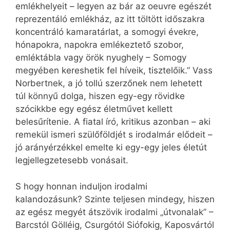
emlékhelyeit – legyen az bár az oeuvre egészét
reprezentáló emlékház, az itt töltött időszakra
koncentráló kamaratárlat, a somogyi évekre,
hónapokra, napokra emlékeztető szobor,
emléktábla vagy örök nyughely – Somogy
megyében kereshetik fel híveik, tisztelőik.” Vass
Norbertnek, a jó tollú szerzőnek nem lehetett
túl könnyű dolga, hiszen egy-egy rövidke
szócikkbe egy egész életművet kellett
belesűrítenie. A fiatal író, kritikus azonban – aki
remekül ismeri szülőföldjét s irodalmár elődeit –
jó arányérzékkel emelte ki egy-egy jeles életút
legjellegzetesebb vonásait.
S hogy honnan induljon irodalmi
kalandozásunk? Szinte teljesen mindegy, hiszen
az egész megyét átszövik irodalmi „útvonalak” –
Barcstól Gölléig, Csurgótól Siófokig, Kaposvártól