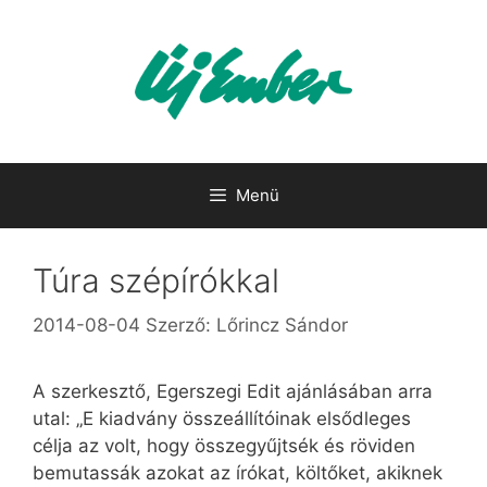
Kilépés
a
tartalomba
Menü
Túra szépírókkal
2014-08-04
Szerző:
Lőrincz Sándor
A szerkesztő, Egerszegi Edit ajánlásában arra
utal: „E kiadvány összeállítóinak elsődleges
célja az volt, hogy összegyűjtsék és röviden
bemutassák azokat az írókat, költőket, akiknek