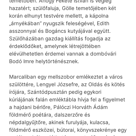
temetőben. Ahogy Fekete István is végleg
hazatért; szülőfaluja, Gölle temetőjében két
korán elhunyt testvére mellett, a kápolna
„árnyékában” nyugszik feleségével, Edith
asszonnyal és Bogáncs kutyájával együtt.
Szülőházában gazdag kiállítás fogadja az
érdeklődőket, amelynek létrejöttében
elévülhetetlen érdemei vannak a dombóvári
Bodó Imre helytörténésznek.
Marcaliban egy mellszobor emlékeztet a város
szülöttére, Lengyel Józsefre, az Oldás és kötés
írójára, Szántódpusztán pedig egykori
kúriájának falán emléktábla hívja fel a figyelmet
a hajdani bérlőre, Pálóczi Horváth Ádám
földmérő poétára, dalszerzőre és
népdalgyűjtőre, akinek furulyája, kulacsa,
földmérő eszközei, bútorai, könyvszekrénye egy