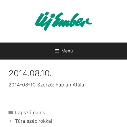
Kilépés
a
tartalomba
Menü
2014.08.10.
2014-08-10
Szerző:
Fábián Attila
Kategória
Lapszámaink
Túra szépírókkal