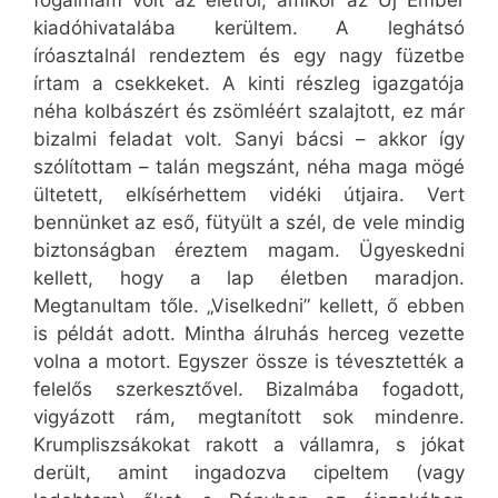
fogalmam volt az életről, amikor az Új Ember
kiadóhivatalába kerültem. A leghátsó
íróasztalnál rendeztem és egy nagy füzetbe
írtam a csekkeket. A kinti részleg igazgatója
néha kolbászért és zsömléért szalajtott, ez már
bizalmi feladat volt. Sanyi bácsi – akkor így
szólítottam – talán megszánt, néha maga mögé
ültetett, elkísérhettem vidéki útjaira. Vert
bennünket az eső, fütyült a szél, de vele mindig
biztonságban éreztem magam. Ügyeskedni
kellett, hogy a lap életben maradjon.
Megtanultam tőle. „Viselkedni” kellett, ő ebben
is példát adott. Mintha álruhás herceg vezette
volna a motort. Egyszer össze is tévesztették a
felelős szerkesztővel. Bizalmába fogadott,
vigyázott rám, megtanított sok mindenre.
Krumpliszsákokat rakott a vállamra, s jókat
derült, amint ingadozva cipeltem (vagy