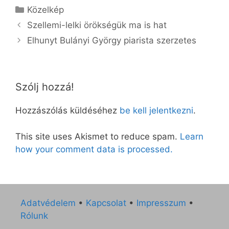
Kategória
Közelkép
Szellemi-lelki örökségük ma is hat
Elhunyt Bulányi György piarista szerzetes
Szólj hozzá!
Hozzászólás küldéséhez
be kell jelentkezni
.
This site uses Akismet to reduce spam.
Learn
how your comment data is processed.
Adatvédelem
•
Kapcsolat
•
Impresszum
•
Rólunk