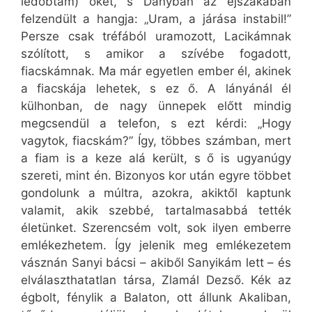
ledobtam) őket, s Dányban az éjszakában
felzendült a hangja: „Uram, a járása instabil!”
Persze csak tréfából uramozott, Lacikámnak
szólított, s amikor a szívébe fogadott,
fiacskámnak. Ma már egyetlen ember él, akinek
a fiacskája lehetek, s ez ő. A lányánál él
külhonban, de nagy ünnepek előtt mindig
megcsendül a telefon, s ezt kérdi: „Hogy
vagytok, fiacskám?” Így, többes számban, mert
a fiam is a keze alá került, s ő is ugyanúgy
szereti, mint én. Bizonyos kor után egyre többet
gondolunk a múltra, azokra, akiktől kaptunk
valamit, akik szebbé, tartalmasabbá tették
életünket. Szerencsém volt, sok ilyen emberre
emlékezhetem. Így jelenik meg emlékezetem
vásznán Sanyi bácsi – akiből Sanyikám lett – és
elválaszthatatlan társa, Zlamál Dezső. Kék az
égbolt, fénylik a Balaton, ott állunk Akaliban,