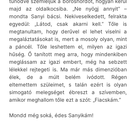
tűnődve szemléljük a boroshordót, hogyan kerül
majd az oldalkocsiba. „Ne nyögj annyit” –
mondta Sanyi bácsi. Nekiveselkedett, felrakta
egyedül: „Látod, csak akarni kell.” Tőle is
megtanultam, hogy derűvel el lehet viselni a
megaláztatásokat is, mert a mosoly olyan, mint
a páncél. Tőle leshettem el, milyen az igazi
hűség. Ő tanított meg arra, hogy mindenkiben
meglássam az igazi embert, még ha sebzett
lélekkel rejtegeti is. Ma már más dimenzióban
élek, de a múlt belém ivódott. Régen
eltemettem szüleimet, s talán ezért is olyan
simogató melegséget ébreszt a szívemben,
amikor meghallom tőle ezt a szót: „Fiacskám.”
Mondd még soká, édes Sanyikám!