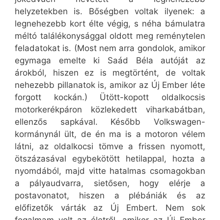
helyzetekben is. Bőségben voltak ilyenek: a
legnehezebb kort élte végig, s néha bámulatra
méltó találékonysággal oldott meg reménytelen
feladatokat is. (Most nem arra gondolok, amikor
egymaga emelte ki Saád Béla autóját az
árokból, hiszen ez is megtörtént, de voltak
nehezebb pillanatok is, amikor az Új Ember léte
forgott kockán.) Ütött-kopott oldalkocsis
motorkerékpáron közlekedett viharkabátban,
ellenzős sapkával. Később Volkswagen-
kormánynál ült, de én ma is a motoron vélem
látni, az oldalkocsi tömve a frissen nyomott,
ötszázasával egybekötött hetilappal, hozta a
nyomdából, majd vitte hatalmas csomagokban
a pályaudvarra, sietősen, hogy elérje a
postavonatot, hiszen a plébániák és az
előfizetők várták az Új Embert. Nem sok