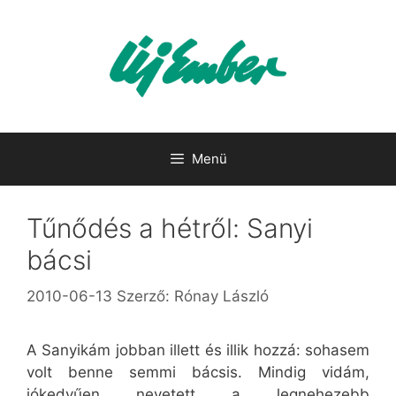
Kilépés
a
tartalomba
Menü
Tűnődés a hétről: Sanyi
bácsi
2010-06-13
Szerző:
Rónay László
A Sanyikám jobban illett és illik hozzá: sohasem
volt benne semmi bácsis. Mindig vidám,
jókedvűen nevetett a legnehezebb