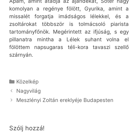
Apám, amint átadja az ajándékát, Sőtér nagy
komolyan a regénye fölött, Gyurika, amint a
missalét forgatja imádságos lélekkel, és a
zsoltárokat többször is tolmácsoló piarista
tartományfőnök. Megérintett az ifjúság, s egy
pillanatra mintha a Lélek suhant volna el
fölöttem napsugaras téli-kora tavaszi szellő
szárnyán.
Kategória
Közelkép
Nagyvilág
Meszlényi Zoltán ereklyéje Budapesten
Szólj hozzá!