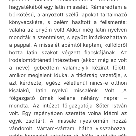
hagyatékából egy latin missalét. Rámeredtem a
bőrkötésű, aranyozott szélű lapokat tartalmazó
könyvecskére, s belém hasított a felismerés:
valaha az enyém volt! Akkor még latin nyelven
mondták a szentmisét, s együtt imádkozhattam
a pappal. A missalét apámtól kaptam, külföldről
hozta latin szakot végzett fiacskájának. Az
Irodalomtörténeti Intézetben (akkor még ez volt
a neve) gebedtem valamelyik kézirat fölött,
amikor megjelent Iduka, a titkárság vezetője, s
azt kérdezte, egész véletlenül nincs-e otthon
kisalakú, latin nyelvű missalénk. Volt. „A
főigazgató úrnak kellene néhány napra” –
mondta. Az intézet főigazgatója Sőtér István
volt. Egy regényében szerette volna idézni az
egyik zsoltárt. A missale ilyesformán hozzá
vándorolt. Vártam-vártam, hátha visszahozza,