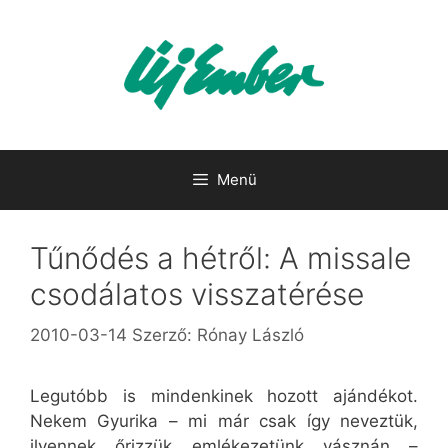
Kilépés
a
tartalomba
Menü
Tűnődés a hétről: A missale
csodálatos visszatérése
2010-03-14
Szerző:
Rónay László
Legutóbb is mindenkinek hozott ajándékot.
Nekem Gyurika – mi már csak így neveztük,
ilyennek őrizzük emlékezetünk vásznán –