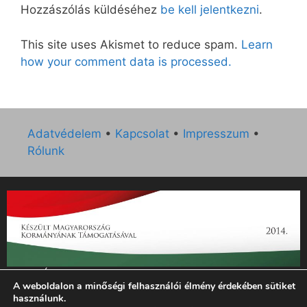
Hozzászólás küldéséhez
be kell jelentkezni
.
This site uses Akismet to reduce spam.
Learn
how your comment data is processed.
Adatvédelem
•
Kapcsolat
•
Impresszum
•
Rólunk
„Az Új Ember katolikus hetilap 2014. évi működésének
A weboldalon a minőségi felhasználói élmény érdekében sütiket
támogatását az EGYH-KCP-14-P-0121 sz. támogatási
használunk.
szerződés keretében 3 000 000 Ft összegben támogatta az