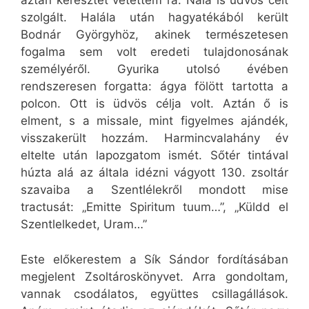
aztán keresztet vetettem rá. Nála is üdvös célt
szolgált. Halála után hagyatékából került
Bodnár Györgyhöz, akinek természetesen
fogalma sem volt eredeti tulajdonosának
személyéről. Gyurika utolsó évében
rendszeresen forgatta: ágya fölött tartotta a
polcon. Ott is üdvös célja volt. Aztán ő is
elment, s a missale, mint figyelmes ajándék,
visszakerült hozzám. Harmincvalahány év
eltelte után lapozgatom ismét. Sőtér tintával
húzta alá az általa idézni vágyott 130. zsoltár
szavaiba a Szentlélekről mondott mise
tractusát: „Emitte Spiritum tuum…”, „Küldd el
Szentlelkedet, Uram…”
Este előkerestem a Sík Sándor fordításában
megjelent Zsoltároskönyvet. Arra gondoltam,
vannak csodálatos, együttes csillagállások.