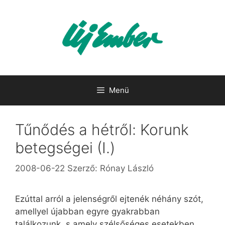
Kilépés
a
tartalomba
Menü
Tűnődés a hétről: Korunk
betegségei (I.)
2008-06-22
Szerző:
Rónay László
Ezúttal arról a jelenségről ejtenék néhány szót,
amellyel újabban egyre gyakrabban
találkozunk, s amely szélsőséges esetekben