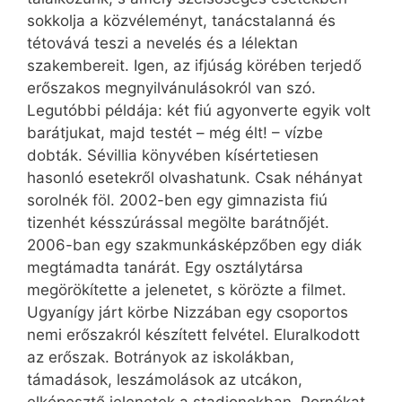
sokkolja a közvéleményt, tanácstalanná és
tétovává teszi a nevelés és a lélektan
szakembereit. Igen, az ifjúság körében terjedő
erőszakos megnyilvánulásokról van szó.
Legutóbbi példája: két fiú agyonverte egyik volt
barátjukat, majd testét – még élt! – vízbe
dobták. Sévillia könyvében kísértetiesen
hasonló esetekről olvashatunk. Csak néhányat
sorolnék föl. 2002-ben egy gimnazista fiú
tizenhét késszúrással megölte barátnőjét.
2006-ban egy szakmunkásképzőben egy diák
megtámadta tanárát. Egy osztálytársa
megörökítette a jelenetet, s körözte a filmet.
Ugyanígy járt körbe Nizzában egy csoportos
nemi erőszakról készített felvétel. Eluralkodott
az erőszak. Botrányok az iskolákban,
támadások, leszámolások az utcákon,