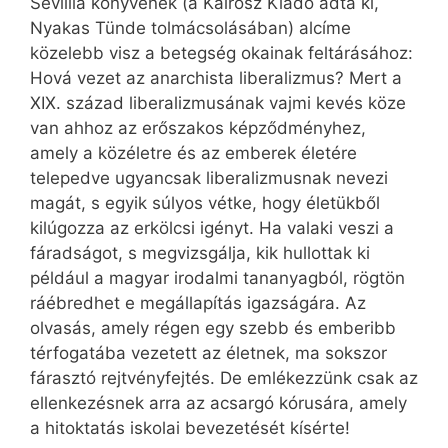
Sévillia könyvének (a Kairosz Kiadó adta ki,
Nyakas Tünde tolmácsolásában) alcíme
közelebb visz a betegség okainak feltárásához:
Hová vezet az anarchista liberalizmus? Mert a
XIX. század liberalizmusának vajmi kevés köze
van ahhoz az erőszakos képződményhez,
amely a közéletre és az emberek életére
telepedve ugyancsak liberalizmusnak nevezi
magát, s egyik súlyos vétke, hogy életükből
kilúgozza az erkölcsi igényt. Ha valaki veszi a
fáradságot, s megvizsgálja, kik hullottak ki
például a magyar irodalmi tananyagból, rögtön
ráébredhet e megállapítás igazságára. Az
olvasás, amely régen egy szebb és emberibb
térfogatába vezetett az életnek, ma sokszor
fárasztó rejtvényfejtés. De emlékezzünk csak az
ellenkezésnek arra az acsargó kórusára, amely
a hitoktatás iskolai bevezetését kísérte!