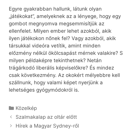
Egyre gyakrabban hallunk, látunk olyan
„játékokat”, amelyeknek az a lényege, hogy egy
gombot megnyomva megsemmisítjük az
ellenfelet. Milyen ember lehet azokból, akik
ilyen játékokon nőnek fel? Vagy azokból, akik
társukkal videóra vetítik, amint minden
előzmény nélkül ökölcsapást mérnek valakire? S
milyen példaképre tekinthetnek? Netán
trágárkodó liberális képviselőkre? És mindez
csak következmény. Az okokért mélyebbre kell
szállnunk, hogy valami képet nyerjünk a
lehetséges gyógymódokról is.
Kategória
Közelkép
Szalmakalap az oltár előtt
Hírek a Magyar Sydney-ről