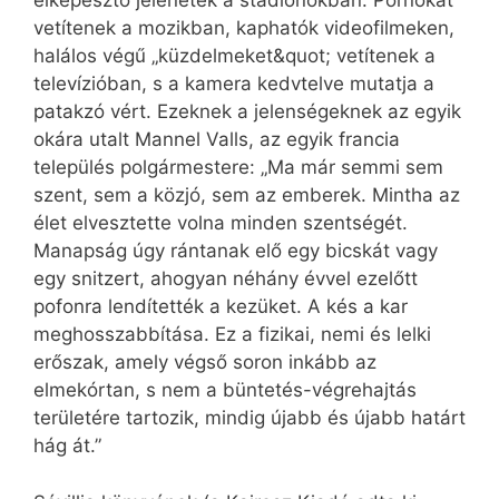
elképesztő jelenetek a stadionokban. Pornókat
vetítenek a mozikban, kaphatók videofilmeken,
halálos végű „küzdelmeket&quot; vetítenek a
televízióban, s a kamera kedvtelve mutatja a
patakzó vért. Ezeknek a jelenségeknek az egyik
okára utalt Mannel Valls, az egyik francia
település polgármestere: „Ma már semmi sem
szent, sem a közjó, sem az emberek. Mintha az
élet elvesztette volna minden szentségét.
Manapság úgy rántanak elő egy bicskát vagy
egy snitzert, ahogyan néhány évvel ezelőtt
pofonra lendítették a kezüket. A kés a kar
meghosszabbítása. Ez a fizikai, nemi és lelki
erőszak, amely végső soron inkább az
elmekórtan, s nem a büntetés-végrehajtás
területére tartozik, mindig újabb és újabb határt
hág át.”