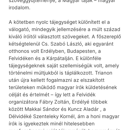
szöveggyűjteménye, a Magyar tájak – magyar
irodalom.
A kötetben nyolc tájegységet különített el a
válogató, mindegyik jellemzésére a múlt század
kiváló íróitól választott szövegeket. A főszereplő
kétségtelenül Cs. Szabó László, aki egyaránt
otthonos volt Erdélyben, Budapesten, a
Felvidéken és a Kárpátalján. E különféle
tájegységeknek saját szellemiségük volt, amely
történelmi múltjukból is táplálkozott. Trianon
után újra kellett fogalmazni az elszakított
területeken működő magyar írók küldetésének
célját és értelmét – így lett a Felvidék
organizátora Fábry Zoltán, Erdélyé többek
között Makkai Sándor és Kuncz Aladár , a
Délvidéké Szenteleky Kornél, ám a honi magyar
írók is igyekeztek minél hitelesebben