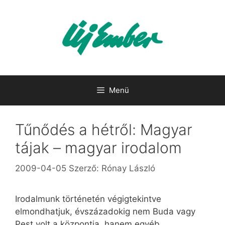
Kilépés
a
tartalomba
Menü
Tűnődés a hétről: Magyar
tájak – magyar irodalom
2009-04-05
Szerző:
Rónay László
Irodalmunk történetén végigtekintve
elmondhatjuk, évszázadokig nem Buda vagy
Pest volt a központja, hanem egyéb