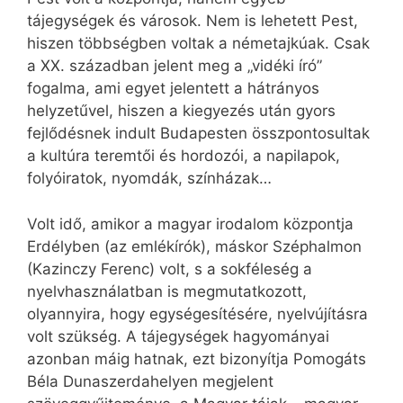
tájegységek és városok. Nem is lehetett Pest,
hiszen többségben voltak a németajkúak. Csak
a XX. században jelent meg a „vidéki író”
fogalma, ami egyet jelentett a hátrányos
helyzetűvel, hiszen a kiegyezés után gyors
fejlődésnek indult Budapesten összpontosultak
a kultúra teremtői és hordozói, a napilapok,
folyóiratok, nyomdák, színházak…
Volt idő, amikor a magyar irodalom központja
Erdélyben (az emlékírók), máskor Széphalmon
(Kazinczy Ferenc) volt, s a sokféleség a
nyelvhasználatban is megmutatkozott,
olyannyira, hogy egységesítésére, nyelvújításra
volt szükség. A tájegységek hagyományai
azonban máig hatnak, ezt bizonyítja Pomogáts
Béla Dunaszerdahelyen megjelent