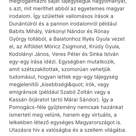
megfogalmazni saját tájegységük hagyományát,
s azt, mit meríthet abból az egyetemes magyar
irodalom. Így születtek vallomásos írások a
Dunántúlról és a pannon irodalomról például
Babits Mihály, Várkonyi Nándor és Rónay
György tollából, a Balatonhoz Illyés Gyula vezet
el, az Alföldet Móricz Zsigmond, Krúdy Gyula,
Kodolányi János, Veres Péter és Sinka István
egy-egy írása idézi. Egységben mutatkozik,
amit szétszakítottak, szomorúan vehetjük
tudomásul, hogyan lettek egy-egy tájegység
megjelenítői „kisebbségi&quot; írók, vagy
emigránsok (például Szabó Zoltán vagy a
Kassán őrjáratot tartó Márai Sándor). Így a
Pomogács-féle gyűjtemény nemcsak hazánkat
ismerteti meg velünk, hanem egy virtuális, a
lelkekben létező egységes Magyarországot is.
Utazásra hív a valóságba és a szellem világába.