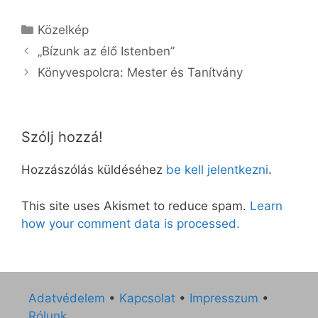
Kategória
Közelkép
„Bízunk az élő Istenben”
Könyvespolcra: Mester és Tanítvány
Szólj hozzá!
Hozzászólás küldéséhez
be kell jelentkezni
.
This site uses Akismet to reduce spam.
Learn
how your comment data is processed.
Adatvédelem
•
Kapcsolat
•
Impresszum
•
Rólunk