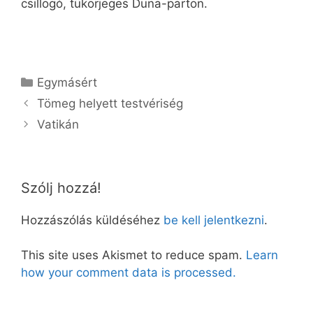
csillogó, tükörjeges Duna-parton.
Kategória
Egymásért
Tömeg helyett testvériség
Vatikán
Szólj hozzá!
Hozzászólás küldéséhez
be kell jelentkezni
.
This site uses Akismet to reduce spam.
Learn
how your comment data is processed.