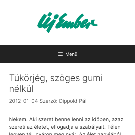
Kilépés
a
tartalomba
Menü
Tükörjég, szöges gumi
nélkül
2012-01-04
Szerző:
Dippold Pál
Nekem. Aki szeret benne lenni az időben, azaz
szereti az életet, elfogadja a szabályait. Télen
legyen tél, nyáron meg nyár. Az élet nagyjából