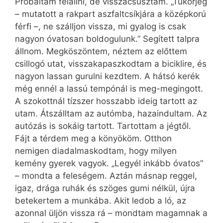
Próbáltam felállni, de visszacsúsztam. „Tükörjég
– mutatott a rakpart aszfaltcsíkjára a középkorú
férfi –, ne szálljon vissza, mi gyalog is csak
nagyon óvatosan boldogulunk.” Segített talpra
állnom. Megköszöntem, néztem az előttem
csillogó utat, visszakapaszkodtam a biciklire, és
nagyon lassan gurulni kezdtem. A hátsó kerék
még ennél a lassú tempónál is meg-megingott.
A szokottnál tízszer hosszabb ideig tartott az
utam. Átszálltam az autómba, hazaindultam. Az
autózás is sokáig tartott. Tartottam a jégtől.
Fájt a térdem meg a könyököm. Otthon
nemigen diadalmaskodtam, hogy milyen
kemény gyerek vagyok. „Legyél inkább óvatos”
– mondta a feleségem. Aztán másnap reggel,
igaz, drága ruhák és szöges gumi nélkül, újra
betekertem a munkába. Akit ledob a ló, az
azonnal üljön vissza rá – mondtam magamnak a