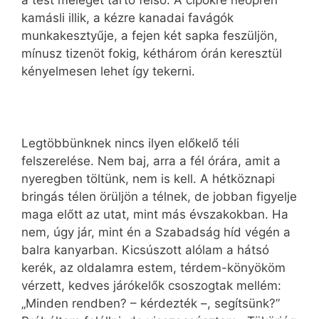
a test melegét tartó felső. A cipőkre neoprén
kamásli illik, a kézre kanadai favágók
munkakesztyűje, a fejen két sapka feszüljön,
mínusz tizenöt fokig, kéthárom órán keresztül
kényelmesen lehet így tekerni.
Legtöbbünknek nincs ilyen előkelő téli
felszerelése. Nem baj, arra a fél órára, amit a
nyeregben töltünk, nem is kell. A hétköznapi
bringás télen örüljön a télnek, de jobban figyelje
maga előtt az utat, mint más évszakokban. Ha
nem, úgy jár, mint én a Szabadság híd végén a
balra kanyarban. Kicsúszott alólam a hátsó
kerék, az oldalamra estem, térdem-könyököm
vérzett, kedves járókelők csoszogtak mellém:
„Minden rendben? – kérdezték –, segítsünk?”