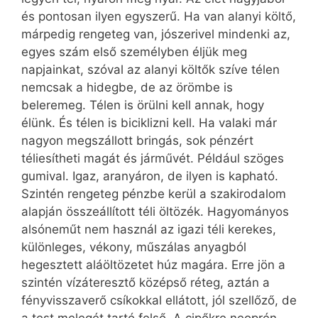
és pontosan ilyen egyszerű. Ha van alanyi költő,
márpedig rengeteg van, jószerivel mindenki az,
egyes szám első személyben éljük meg
napjainkat, szóval az alanyi költők szíve télen
nemcsak a hidegbe, de az örömbe is
beleremeg. Télen is örülni kell annak, hogy
élünk. És télen is biciklizni kell. Ha valaki már
nagyon megszállott bringás, sok pénzért
téliesítheti magát és járművét. Például szöges
gumival. Igaz, aranyáron, de ilyen is kapható.
Szintén rengeteg pénzbe kerül a szakirodalom
alapján összeállított téli öltözék. Hagyományos
alsóneműt nem használ az igazi téli kerekes,
különleges, vékony, műszálas anyagból
hegesztett aláöltözetet húz magára. Erre jön a
szintén vízáteresztő középső réteg, aztán a
fényvisszaverő csíkokkal ellátott, jól szellőző, de