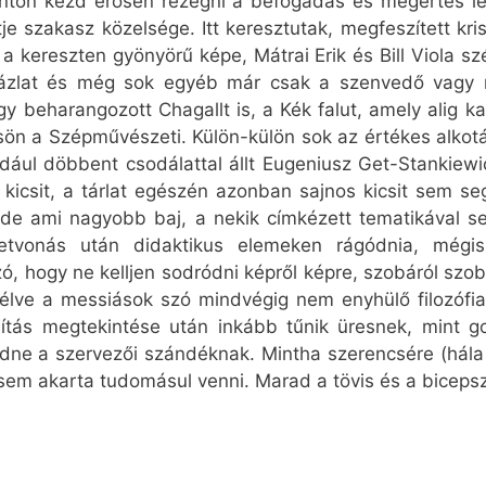
nton kezd erősen rezegni a befogadás és megértés l
e szakasz közelsége. Itt keresztutak, megfeszített kris
 kereszten gyönyörű képe, Mátrai Erik és Bill Viola szé
vázlat és még sok egyéb már csak a szenvedő vagy me
y beharangozott Chagallt is, a Kék falut, amely alig k
lcsön a Szépművészeti. Külön-külön sok az értékes alko
éldául döbbent csodálattal állt Eugeniusz Get-Stankiew
kicsit, a tárlat egészén azonban sajnos kicsit sem seg
de ami nagyobb baj, a nekik címkézett tematikával s
tvonás után didaktikus elemeken rágódnia, mégi
ó, hogy ne kelljen sodródni képről képre, szobáról szo
lve a messiások szó mindvégig nem enyhülő filozófiai, 
állítás megtekintése után inkább tűnik üresnek, mint g
e a szervezői szándéknak. Mintha szerencsére (hála I
em akarta tudomásul venni. Marad a tövis és a bicepsz.