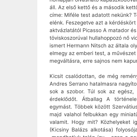
áll. Az első kettő és a második ket
címe: Miféle test adatott nekünk? 
elénk. Feszegetve azt a kérdéskört 
aktvázlatától Picasso A matador és 
töviskoszorúval hullahoppozó nő vid
ismert Hermann Nitsch az általa ol
elmegy az emberi test, a művészet 
megváltásra, erre sajnos nem kapun
Kicsit csalódottan, de még remén
Andres Serrano hatalmasra nagyított
sok a szobor. Túl sok az egész,
érdeklődőt. Átballag A történel
egymást. Többek között Szervátius
majd valahol felbukkan egy miniat
valamit. Hogy mit? Közhelyeket 
(Kicsiny Balázs alkotása) folyos