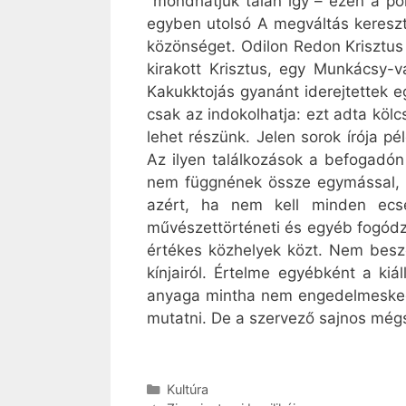
mondhatjuk talán így – ezen a po
egyben utolsó A megváltás keresztj
közönséget. Odilon Redon Krisztus a
kirakott Krisztus, egy Munkácsy-
Kakukktojás gyanánt iderejtettek eg
csak az indokolhatja: ezt adta kö
lehet részünk. Jelen sorok írója p
Az ilyen találkozások a befogadón 
nem függnének össze egymással, 
azért, ha nem kell minden ecse
művészettörténeti és egyéb fogódz
értékes közhelyek közt. Nem beszé
kínjairól. Értelme egyébként a ki
anyaga mintha nem engedelmeskedn
mutatni. De a szervező sajnos mégs
Kategória
Kultúra