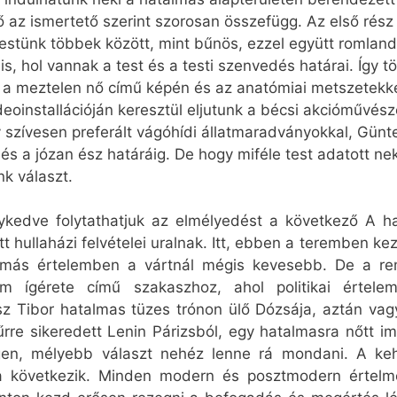
tő az ismertető szerint szorosan összefügg. Az első rész
Testünk többek között, mint bűnös, ezzel együtt romlan
is, hol vannak a test és a testi szenvedés határai. Így t
a meztelen nő című képén és az anatómiai metszetekkel 
eoinstallációján keresztül eljutunk a bécsi akcióművésze
y szívesen preferált vágóhídi állatmaradványokkal, Gü
és a józan ész határáig. De hogy miféle test adatott ne
k választ.
ykedve folytathatjuk az elmélyedést a következő A h
 hullaházi felvételei uralnak. Itt, ebben a teremben ke
 más értelemben a vártnál mégis kevesebb. De a r
em ígérete című szakaszhoz, ahol politikai értel
z Tibor hatalmas tüzes trónon ülő Dózsája, aztán vagy
űrre sikeredett Lenin Párizsból, egy hatalmasra nőtt
igen, mélyebb választ nehéz lenne rá mondani. A keh
ója következik. Minden modern és posztmodern értel