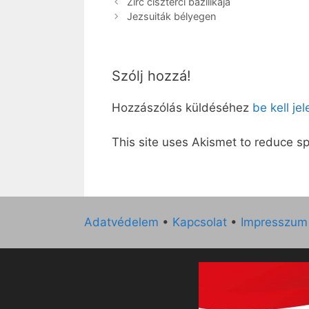
Zirc ciszterci bazilikája
Jezsuiták bélyegen
Szólj hozzá!
Hozzászólás küldéséhez
be kell je
This site uses Akismet to reduce 
Adatvédelem
•
Kapcsolat
•
Impresszum