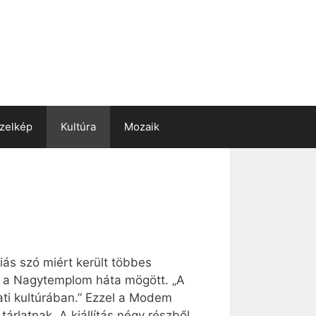
zelkép
Kultúra
Mozaik
ás szó miért került többes
en a Nagytemplom háta mögött. „A
gati kultúrában.” Ezzel a Modem
rlatnak. A kiállítás négy részből