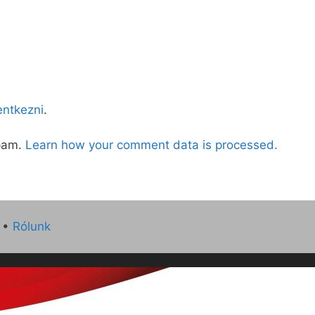
lentkezni
.
spam.
Learn how your comment data is processed.
•
Rólunk