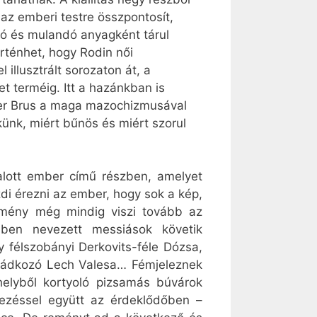
 az emberi testre összpontosít,
dó és mulandó anyagként tárul
örténhet, hogy Rodin női
illusztrált sorozaton át, a
t terméig. Itt a hazánkban is
nter Brus a maga mazochizmusával
künk, miért bűnös és miért szorul
alott ember című részben, amelyet
zdi érezni az ember, hogy sok a kép,
emény még mindig viszi tovább az
emben nevezett messiások követik
 félszobányi Derkovits-féle Dózsa,
 imádkozó Lech Valesa… Fémjeleznek
elyből kortyoló pizsamás búvárok
mezéssel együtt az érdeklődőben –