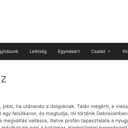
gyházunk
Lelkiség
Egymásért
Család
Kö
sz
 jobb, ha utánanéz a dolgoknak. Talán megérti, a messi
ül egy felsőkaron, és megtudja, mi történik Debrecenb
a megváltás vallásos, illetve profán tapasztalata a nyu
ndulhatunk neki a hatalmas alapterületen berendezett tá