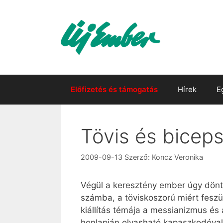
Kilépés
a
tartalomba
Előfizetés és támogatás
Hírek
E
Tövis és bicep
2009-09-13
Szerző:
Koncz Veronika
Végül a keresztény ember úgy dönt,
számba, a töviskoszorú miért fesz
kiállítás témája a messianizmus és 
honlapján olvasható kapaszkodóval i