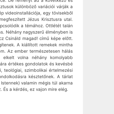
éce. De reményt ad a következő és
ztusok különböző variációi várják a
p videoinstallációja, egy tövisekből
gfeszített Jézus Krisztusra utal.
apcsolódik a témához. Ottlétét talán
tás. Néhány nagyszerű élményben is
icz Csináld magad! című képe előtt.
ítenek. A kiállított remekek mintha
em. Az ember természetesen hálás
s elkelt volna néhány komolyabb
bára értékes gondolatok és kevésbé
teológiai, szimbolikai értelmezési
ondolkodásra késztetőnek. A tárlat
stennek) valamin mégis túl akarna
 És a kérdés, ez vajon mire elég.