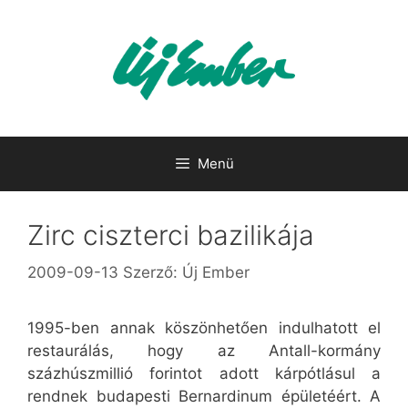
Kilépés
a
tartalomba
Menü
Zirc ciszterci bazilikája
2009-09-13
Szerző:
Új Ember
1995-ben annak köszönhetően indulhatott el
restaurálás, hogy az Antall-kormány
százhúszmillió forintot adott kárpótlásul a
rendnek budapesti Bernardinum épületéért. A