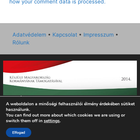
how your comment data is processed.
Adatvédelem
•
Kapcsolat
•
Impresszum
•
Rólunk
„Az Új Ember katolikus hetilap 2014. évi működésének
A weboldalon a minőségi felhasználói élmény érdekében sütiket
támogatását az EGYH-KCP-14-P-0121 sz. támogatási
használunk.
szerződés keretében 3 000 000 Ft összegben támogatta az
You can find out more about which cookies we are using or
Emberi Erőforrások Minisztériuma.”
switch them off in
settings
.
Elfogad
© 2026 Magyar Kurír - Új Ember
• Készült
GeneratePress