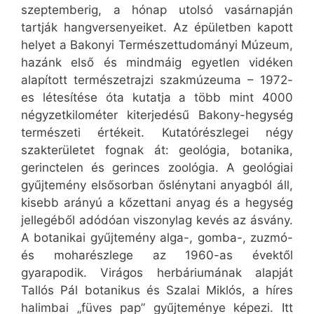
szeptemberig, a hónap utolsó vasárnapján
tartják hangversenyeiket. Az épületben kapott
helyet a Bakonyi Természettudományi Múzeum,
hazánk első és mindmáig egyetlen vidéken
alapított természetrajzi szakmúzeuma – 1972-
es létesítése óta kutatja a több mint 4000
négyzetkilométer kiterjedésű Bakony-hegység
természeti értékeit. Kutatórészlegei négy
szakterületet fognak át: geológia, botanika,
gerinctelen és gerinces zoológia. A geológiai
gyűjtemény elsősorban őslénytani anyagból áll,
kisebb arányú a kőzettani anyag és a hegység
jellegéből adódóan viszonylag kevés az ásvány.
A botanikai gyűjtemény alga-, gomba-, zuzmó-
és moharészlege az 1960-as évektől
gyarapodik. Virágos herbáriumának alapját
Tallós Pál botanikus és Szalai Miklós, a híres
halimbai „füves pap” gyűjteménye képezi. Itt