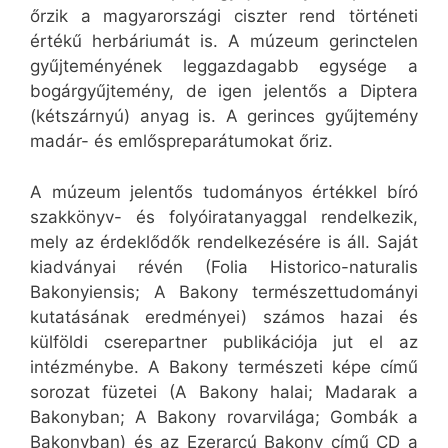
őrzik a magyarországi ciszter rend történeti
értékű herbáriumát is. A múzeum gerinctelen
gyűjteményének leggazdagabb egysége a
bogárgyűjtemény, de igen jelentős a Diptera
(kétszárnyú) anyag is. A gerinces gyűjtemény
madár- és emlőspreparátumokat őriz.
A múzeum jelentős tudományos értékkel bíró
szakkönyv- és folyóiratanyaggal rendelkezik,
mely az érdeklődők rendelkezésére is áll. Saját
kiadványai révén (Folia Historico-naturalis
Bakonyiensis; A Bakony természettudományi
kutatásának eredményei) számos hazai és
külföldi cserepartner publikációja jut el az
intézménybe. A Bakony természeti képe című
sorozat füzetei (A Bakony halai; Madarak a
Bakonyban; A Bakony rovarvilága; Gombák a
Bakonyban) és az Ezerarcú Bakony című CD a