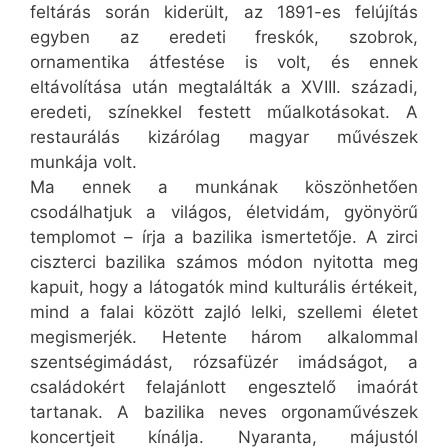
feltárás során kiderült, az 1891-es felújítás
egyben az eredeti freskók, szobrok,
ornamentika átfestése is volt, és ennek
eltávolítása után megtalálták a XVIII. századi,
eredeti, színekkel festett műalkotásokat. A
restaurálás kizárólag magyar művészek
munkája volt.
Ma ennek a munkának köszönhetően
csodálhatjuk a világos, életvidám, gyönyörű
templomot – írja a bazilika ismertetője. A zirci
ciszterci bazilika számos módon nyitotta meg
kapuit, hogy a látogatók mind kulturális értékeit,
mind a falai között zajló lelki, szellemi életet
megismerjék. Hetente három alkalommal
szentségimádást, rózsafüzér imádságot, a
családokért felajánlott engesztelő imaórát
tartanak. A bazilika neves orgonaművészek
koncertjeit kínálja. Nyaranta, májustól