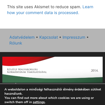
This site uses Akismet to reduce spam.
Learn
how your comment data is processed.
Adatvédelem
•
Kapcsolat
•
Impresszum
•
Rólunk
„Az Új Ember katolikus hetilap 2014. évi működésének
A weboldalon a minőségi felhasználói élmény érdekében sütiket
támogatását az EGYH-KCP-14-P-0121 sz. támogatási
használunk.
szerződés keretében 3 000 000 Ft összegben támogatta az
You can find out more about which cookies we are using or
Emberi Erőforrások Minisztériuma.”
switch them off in
settings
.