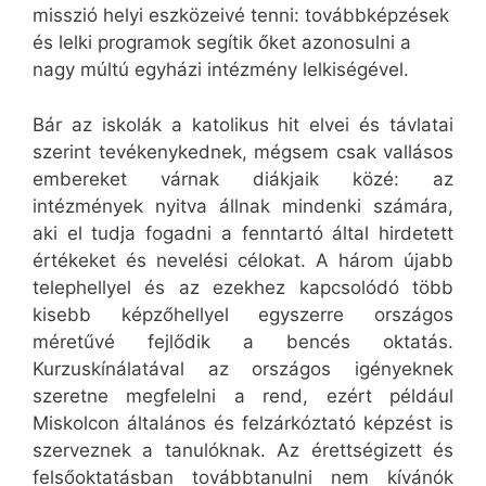
misszió helyi eszközeivé tenni: továbbképzések
és lelki programok segítik őket azonosulni a
nagy múltú egyházi intézmény lelkiségével.
Bár az iskolák a katolikus hit elvei és távlatai
szerint tevékenykednek, mégsem csak vallásos
embereket várnak diákjaik közé: az
intézmények nyitva állnak mindenki számára,
aki el tudja fogadni a fenntartó által hirdetett
értékeket és nevelési célokat. A három újabb
telephellyel és az ezekhez kapcsolódó több
kisebb képzőhellyel egyszerre országos
méretűvé fejlődik a bencés oktatás.
Kurzuskínálatával az országos igényeknek
szeretne megfelelni a rend, ezért például
Miskolcon általános és felzárkóztató képzést is
szerveznek a tanulóknak. Az érettségizett és
felsőoktatásban továbbtanulni nem kívánók