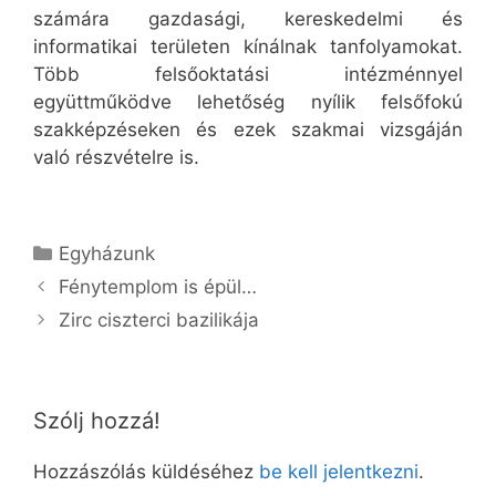
számára gazdasági, kereskedelmi és
informatikai területen kínálnak tanfolyamokat.
Több felsőoktatási intézménnyel
együttműködve lehetőség nyílik felsőfokú
szakképzéseken és ezek szakmai vizsgáján
való részvételre is.
Kategória
Egyházunk
Fénytemplom is épül…
Zirc ciszterci bazilikája
Szólj hozzá!
Hozzászólás küldéséhez
be kell jelentkezni
.