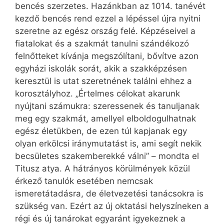
bencés szerzetes. Hazánkban az 1014. tanévét
kezdő bencés rend ezzel a lépéssel újra nyitni
szeretne az egész ország felé. Képzéseivel a
fiatalokat és a szakmát tanulni szándékozó
felnőtteket kívánja megszólítani, bővítve azon
egyházi iskolák sorát, akik a szakképzésen
keresztül is utat szeretnének találni ehhez a
korosztályhoz. „Értelmes célokat akarunk
nyújtani számukra: szeressenek és tanuljanak
meg egy szakmát, amellyel elboldogulhatnak
egész életükben, de ezen túl kapjanak egy
olyan erkölcsi iránymutatást is, ami segít nekik
becsületes szakemberekké válni” – mondta el
Titusz atya. A hátrányos körülmények közül
érkező tanulók esetében nemcsak
ismeretátadásra, de életvezetési tanácsokra is
szükség van. Ezért az új oktatási helyszíneken a
régi és új tanárokat egyaránt igyekeznek a