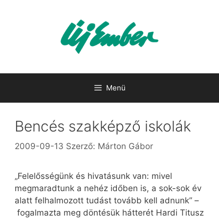
Kilépés
a
tartalomba
Menü
Bencés szakképző iskolák
2009-09-13
Szerző:
Márton Gábor
„Felelősségünk és hivatásunk van: mivel
megmaradtunk a nehéz időben is, a sok-sok év
alatt felhalmozott tudást tovább kell adnunk” –
fogalmazta meg döntésük hátterét Hardi Titusz