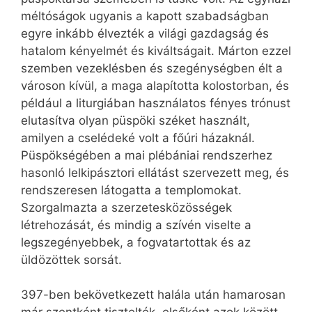
méltóságok ugyanis a kapott szabadságban
egyre inkább élvezték a világi gazdagság és
hatalom kényelmét és kiváltságait. Márton ezzel
szemben vezeklésben és szegénységben élt a
városon kívül, a maga alapította kolostorban, és
például a liturgiában használatos fényes trónust
elutasítva olyan püspöki széket használt,
amilyen a cselédeké volt a főúri házaknál.
Püspökségében a mai plébániai rendszerhez
hasonló lelkipásztori ellátást szervezett meg, és
rendszeresen látogatta a templomokat.
Szorgalmazta a szerzetesközösségek
létrehozását, és mindig a szívén viselte a
legszegényebbek, a fogvatartottak és az
üldözöttek sorsát.
397-ben bekövetkezett halála után hamarosan