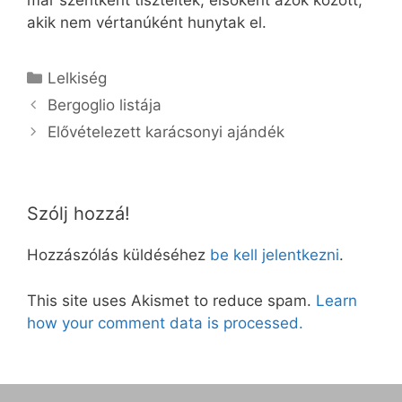
már szentként tisztelték, elsőként azok között,
akik nem vértanúként hunytak el.
Kategória
Lelkiség
Bergoglio listája
Elővételezett karácsonyi ajándék
Szólj hozzá!
Hozzászólás küldéséhez
be kell jelentkezni
.
This site uses Akismet to reduce spam.
Learn
how your comment data is processed.