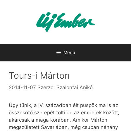
Kilépés
a
tartalomba
Menü
Tours-i Márton
2014-11-07
Szerző:
Szalontai Anikó
Úgy tűnik, a IV. században élt püspök ma is az
összekötő szerepét tölti be az emberek között,
akárcsak a maga korában. Amikor Márton
megszületett Savariában, még csupán néhány