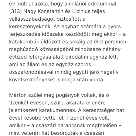
év múlt el azóta, hogy a milánói ediktummal
(313) Nagy Konstantin és Licinius teljes
vallásszabadságot biztosított a
keresztényeknek. Az egyház számára a gyors
terjeszkedés időszaka kezdődött meg ekkor – a
katakombák üldözött és sokáig az élet peremén
meghúzódó közösségéből mindössze néhány
évtized leforgása alatt birodalmi egyház lett,
ami az állam és az egyház szoros
összefonódásával mindig együtt járó negatív
következményeket is maga után vonta.
Márton szülei még pogányok voltak, és ő
tizenkét évesen, szülei akarata ellenére
jelentkezett katekumennek. A keresztséget hat
évvel később vette fel. Tizenöt éves volt,
amikor – a császári parancsnak megfelelően –
mint veterán fiát besorozták a császári