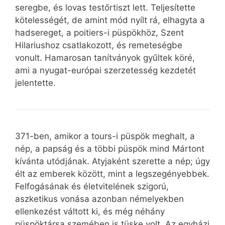
seregbe, és lovas testőrtiszt lett. Teljesítette
kötelességét, de amint mód nyílt rá, elhagyta a
hadsereget, a poitiers-i püspökhöz, Szent
Hilariushoz csatlakozott, és remeteségbe
vonult. Hamarosan tanítványok gyűltek köré,
ami a nyugat-európai szerzetesség kezdetét
jelentette.
371-ben, amikor a tours-i püspök meghalt, a
nép, a papság és a többi püspök mind Mártont
kívánta utódjának. Atyjaként szerette a nép; úgy
élt az emberek között, mint a legszegényebbek.
Felfogásának és életvitelének szigorú,
aszketikus vonása azonban némelyekben
ellenkezést váltott ki, és még néhány
püspöktársa szemében is tüske volt. Az egyházi