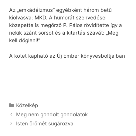
Az „emkádéizmus” egyébként három betű
kiolvasva: MKD. A humorát szenvedései
közepette is megőrző P. Pálos rövidítette így a
nekik szánt sorsot és a kitartás szavát: „Meg
kell dögleni!”
A kötet kapható az Új Ember könyvesboltjaiban
Kategória
Közelkép
Meg nem gondolt gondolatok
Isten örömét sugározva