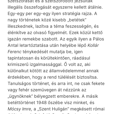
szétszórását és a szétszóródott jezsuiták
illegális összefogását egyszerre kellett átálnie.
Egy-egy per egy-egy ilyen stratégia rajza. A
nagy történetek közé kisebb „betétek”
illeszkednek, lazítva a téma feszességén, és
élénkítve az olvasó figyelmét. Ezek közül kettő
igazán remekbe szabott. Az egyik ilyen a Pálos
Antal letartóztatása után helyébe lépő
Kollár
Ferenc
ténykedését mutatja be, igen
tapintatosan és körültekintően, ráadásul
krimiszerű izgalmassággal. Ő volt az, aki
különalkut kötött az államvédelemmel annak
érdekében, hogy a rend túlélését biztosítsa.
Tanulságos történet, és arra int, ne csak fekete
vagy fehér szemüvegen át nézzünk az
„ügynöknek” bélyegzett emberekre. A másik
betéttörténet 1948 őszébe visz minket, és
Mócsy Imre,
a „Szent Huligán” megkésett római