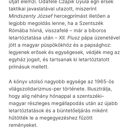
útját elemzi. Odafelé
Czapik Gyula
egri érsek
taktikai javaslatával utazott, miszerint
Mindszenty József
hercegprímást illetően a
legjobb megoldás lenne, ha a Szentszék
Rómába hívná, visszafelé – már a bíboros
letartóztatása után –
XII. Piusz
pápa üzenetével
jött a magyar püspökökhöz és a papsághoz:
legyenek erősek és egységesek, védjék meg az
egyház jogait, és tartsanak ki letartóztatott
prímásuk mellett.
A könyv utolsó nagyobb egysége az 1965-ös
világszolidarizmus-per története. Illusztrálja,
hogy alig néhány hónappal a szentszéki–
magyar részleges megállapodás után az újabb
letartóztatások és a büntetőeljárás miként
hűtötték le a megegyezéshez fűzött
reményeket.