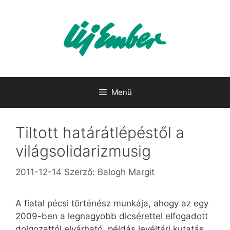
Kilépés
a
tartalomba
Menü
Tiltott határátlépéstől a
világsolidarizmusig
2011-12-14
Szerző:
Balogh Margit
A fiatal pécsi történész munkája, ahogy az egy
2009-ben a legnagyobb dicsérettel elfogadott
dolgozattól elvárható, példás levéltári kutatás