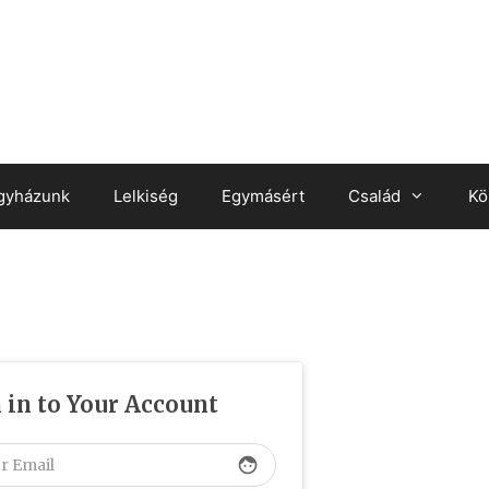
gyházunk
Lelkiség
Egymásért
Család
Kö
 in to Your Account
face