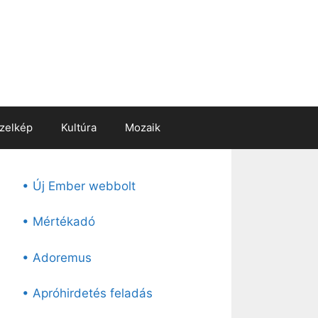
zelkép
Kultúra
Mozaik
• Új Ember webbolt
• Mértékadó
• Adoremus
• Apróhirdetés feladás